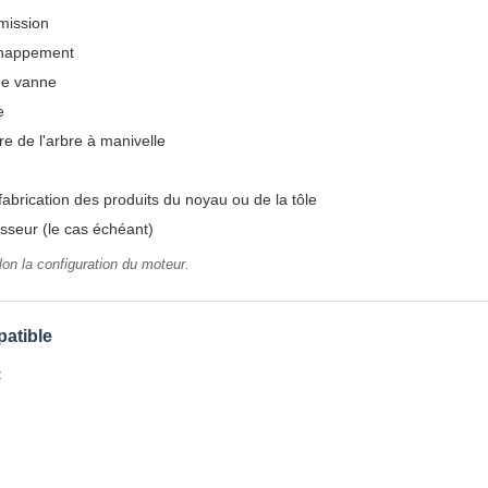
dmission
échappement
de vanne
e
re de l'arbre à manivelle
fabrication des produits du noyau ou de la tôle
seur (le cas échéant)
lon la configuration du moteur.
atible
: