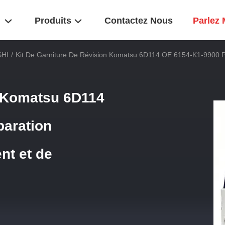
Produits
Contactez Nous
Parlez 
SHI
/
Kit De Garniture De Révision Komatsu 6D114 OE 6154-K1-9900 
n Komatsu 6D114
paration
nt et de