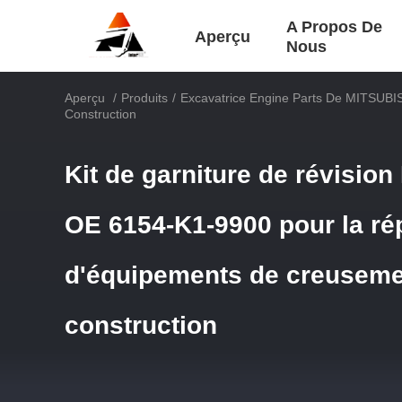
A Propos De
Aperçu
Nous
Aperçu
/
Produits
/
Excavatrice Engine Parts De MITSUBI
Construction
Kit de garniture de révisio
OE 6154-K1-9900 pour la ré
d'équipements de creuseme
construction