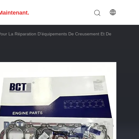
Maintenant.
Pour La Réparation D'équipements De Creusement Et De