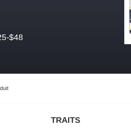
25-$48
duit
TRAITS