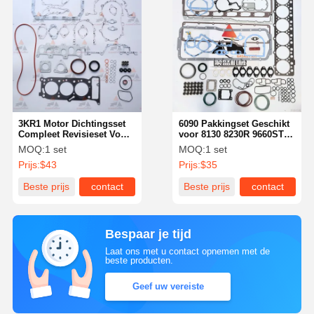
3KR1 Motor Dichtingsset
6090 Pakkingset Geschikt
Compleet Revisieset Voor
voor 8130 8230R 9660STS
Graafmachine Isuzu
OE RE528400 Heavy Duty
MOQ:
1 set
MOQ:
1 set
Graafmachine
Afdichtingsoplossing
Prijs:
$43
Prijs:
$35
Motoronderdelen
Beste prijs
contact
Beste prijs
contact
Bespaar je tijd
Laat ons met u contact opnemen met de
beste producten.
Geef uw vereiste