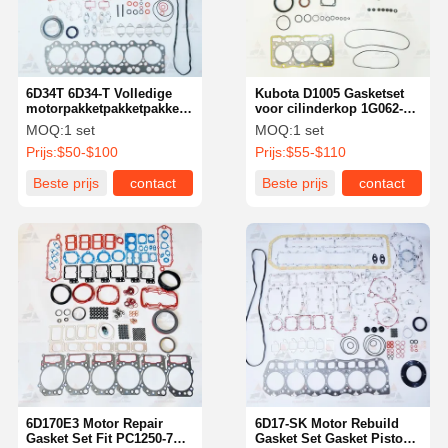
6D34T 6D34-T Volledige
Kubota D1005 Gasketset
motorpakketpakketpakketpakketpakketpistonlagers
voor cilinderkop 1G062-
OE ME220454
99350
MOQ:
1 set
MOQ:
1 set
Prijs:
$50-$100
Prijs:
$55-$110
Beste prijs
contact
Beste prijs
contact
Thuis
Producten
Over Ons
Fabrieksreis
6D170E3 Motor Repair
6D17-SK Motor Rebuild
Gasket Set Fit PC1250-7
Gasket Set Gasket Piston