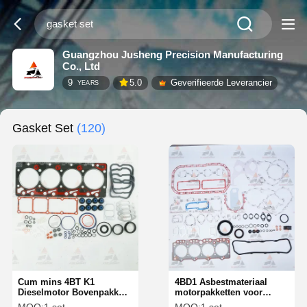
Guangzhou Jusheng Precision Manufacturing
Co., Ltd
9
5.0
Geverifieerde Leverancier
YEARS
Gasket Set
(120)
Cum mins 4BT K1
4BD1 Asbestmateriaal
Dieselmotor Bovenpakket
motorpakketten voor
Set 4089648 3804896
graafmachines