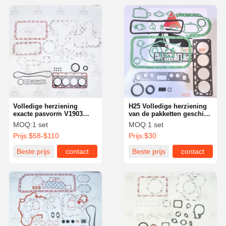
Volledige herziening
H25 Volledige herziening
exacte pasvorm V1903
van de pakketten geschikt
Afdichtingspakket OE
voor vorkheftruck Grand
MOQ:
1 set
MOQ:
1 set
66851-99350 66851-99360
Vitara OE 1010120H25
Prijs:
$58-$110
Prijs:
$30
Zware afdichting
Beste prijs
contact
Beste prijs
contact