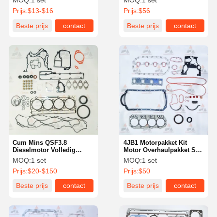
MOQ:
1 set
MOQ:
1 set
3802240 3802361 voor
Prijs:
$13-$16
Prijs:
$56
Cum mins Motor 4B 4B3.9
4BT 4BTA
Beste prijs
contact
Beste prijs
contact
Cum Mins QSF3.8
4JB1 Motorpakket Kit
Dieselmotor Volledig
Motor Overhaulpakket Set
pakket OEM 3803041
Isuzu Graafmachine
MOQ:
1 set
MOQ:
1 set
3803039 5281441
Motoronderdelen
Prijs:
$20-$150
Prijs:
$50
Beste prijs
contact
Beste prijs
contact