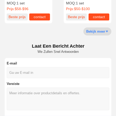
WA600-3 OE 6241-K2-9900
Bearing Set OE ME996287
MOQ:
1 set
MOQ:
1 set
Komatsu motoronderdelen
Prijs:
$58-$96
Prijs:
$50-$100
Kwaliteitscont
Contacteer
Ga Nu
Beste prijs
contact
Beste prijs
contact
Role
Ons
Praten.
Bekijk meer
Komatsu graafmachine -motoronderdelen
MITSUBISHI-Graafwerktuig Engine Parts
Laat Een Bericht Achter
We Zullen Snel Antwoorden
De Motoronderdelen van Caterpillar
E-mail
Onderdelen voor Kubota-motoren
Cummins motoronderdelen
Vereiste
YANMAR Motoronderdelen
DOOSAN Deeltjes van graafmachines
Isuzu Excavator Engine Parts