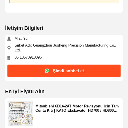
İletişim Bilgileri
Mrs. Yu
Şirket Adı: Guangzhou Jusheng Precision Manufacturing Co.,
Ltd.
86 13570910096
Şimdi sohbet et.
En İyi Fiyatı Alın
Mitsubishi 6D14-2AT Motor Revizyonu için Tam
Conta Kiti | KATO Ekskavatör HD700 / HD800
için uygun