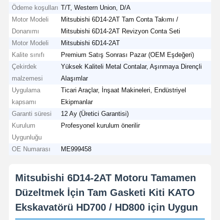
Ödeme koşulları
T/T, Western Union, D/A
Motor Modeli
Mitsubishi 6D14-2AT Tam Conta Takımı /
Donanımı
Mitsubishi 6D14-2AT Revizyon Conta Seti
Motor Modeli
Mitsubishi 6D14-2AT
Kalite sınıfı
Premium Satış Sonrası Pazar (OEM Eşdeğeri)
Çekirdek
Yüksek Kaliteli Metal Contalar, Aşınmaya Dirençli
malzemesi
Alaşımlar
Uygulama
Ticari Araçlar, İnşaat Makineleri, Endüstriyel
kapsamı
Ekipmanlar
Garanti süresi
12 Ay (Üretici Garantisi)
Kurulum
Profesyonel kurulum önerilir
Uygunluğu
OE Numarası
ME999458
Mitsubishi 6D14-2AT Motoru Tamamen
Düzeltmek İçin Tam Gasketi Kiti KATO
Ekskavatörü HD700 / HD800 için Uygun