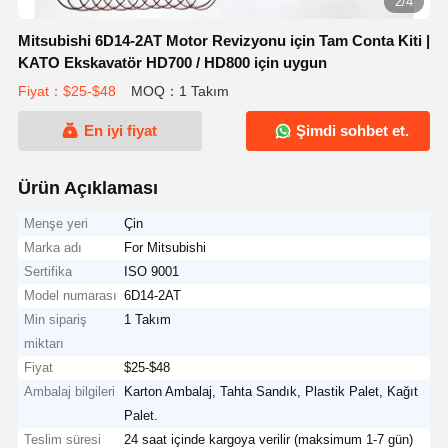
2/4
Mitsubishi 6D14-2AT Motor Revizyonu için Tam Conta Kiti |
KATO Ekskavatör HD700 / HD800 için uygun
Fiyat：$25-$48
MOQ：1 Takım
En iyi fiyat
Şimdi sohbet et.
Ürün Açıklaması
Menşe yeri
Çin
Marka adı
For Mitsubishi
Sertifika
ISO 9001
Model numarası
6D14-2AT
Min sipariş
1 Takım
miktarı
Fiyat
$25-$48
Ambalaj bilgileri
Karton Ambalaj, Tahta Sandık, Plastik Palet, Kağıt
Palet.
Teslim süresi
24 saat içinde kargoya verilir (maksimum 1-7 gün)