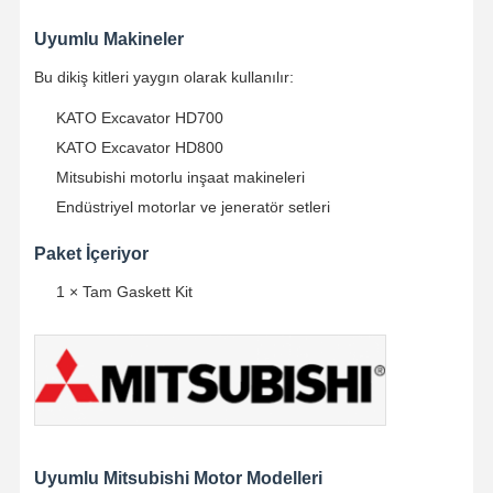
Uyumlu Makineler
Kalite Kontrol
Bize Ulaşın
Şimdi Sohbet
Bu dikiş kitleri yaygın olarak kullanılır:
Et.
KATO Excavator HD700
Komatsu ekskavatör motor parçaları
KATO Excavator HD800
Mitsubishi motorlu inşaat makineleri
MITSUBISHI Ekskavatör Motor Parçaları
Endüstriyel motorlar ve jeneratör setleri
Caterpillar Motor Parçaları
Paket İçeriyor
Kubota Motor Parçaları
1 × Tam Gaskett Kit
Cummins motor parçaları
YANMAR Motor Parçaları
DOOSAN Ekskavator Motor Parçaları
Isuzu kazık makinesi motor parçaları
Uyumlu Mitsubishi Motor Modelleri