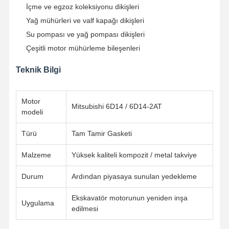
İçme ve egzoz koleksiyonu dikişleri
Yağ mühürleri ve valf kapağı dikişleri
Su pompası ve yağ pompası dikişleri
Çeşitli motor mühürleme bileşenleri
Teknik Bilgi
Motor
Mitsubishi 6D14 / 6D14-2AT
modeli
Türü
Tam Tamir Gasketi
Malzeme
Yüksek kaliteli kompozit / metal takviye
Durum
Ardından piyasaya sunulan yedekleme
Ekskavatör motorunun yeniden inşa
Ana Sayfa
Ürünler
Hakkımızda
Fabrika Turu
Uygulama
edilmesi