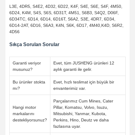
Motor Yağ Pompası
L3E, 4DR5, S4E2, 4D32, 6D22, K4F, S4E, S6E, S4F, 4M50,
6D24, K4M, S4S, S6S, 6D31T, 4M51, S6B3, S4Q2, D06F,
Motor Biyel
6D34TC, 6D14, 6D14, 6D16T, S6A2, S3E, 4DR7, 6D34,
6D14-2AT, 6D16, S6A3, K4N, S6K, 6D17, 4M40,K4D, S6R2,
Motor Silindir Kafası
4D56
Motor Segmanı
Sıkça Sorulan Sorular
dizel motor krank mili
Garanti veriyor
Evet, tüm JUSHENG ürünleri 12
dizel motor kam mili
musunuz?
aylık garanti ile gelir.
Motor turboşarjı
Bu ürünler stokta
Evet, hızlı teslimat için büyük bir
mı?
envanterimiz var.
Diğer Marka Conta Kitleri
Parçalarımız Cum Mines, Cater
Hangi motor
Pillar, Komatsu, Volvo, Isuzu,
markalarını
Mitsubishi, Yanmar, Kubota,
destekliyorsunuz?
Perkins, Hino, Deutz ve daha
fazlasına uyar.