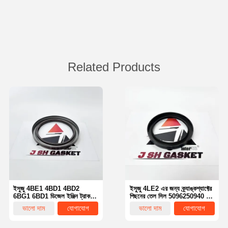
Related Products
ইসুজু 4BE1 4BD1 4BD2
ইসুজু 4LE2 এর জন্য ক্র্যাঙ্কশ্যাফ্টের
6BG1 6BD1 ডিজেল ইঞ্জিন ট্রাক
পিছনের তেল সিল 5096250940 /
NKR NPR NQR এর জন্য
5-09625094-0 নতুন ডিজেল ইঞ্জিন
ভালো দাম
যোগাযোগ
ভালো দাম
যোগাযোগ
ক্র্যাঙ্কশ্যাফ্টের পিছনের তেল সিল 8-
এক্সক্যাভেটর ফর্কলিফ্ট ইঞ্জিনের খুচরা
97072823-1
যন্ত্রাংশ