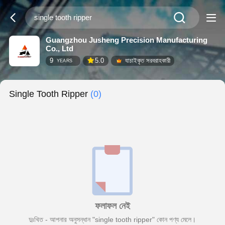
Guangzhou Jusheng Precision Manufacturing
Co., Ltd
9
5.0
যাচাইকৃত সরবরাহকারী
YEARS
Single Tooth Ripper
(0)
ফলাফল নেই
দুঃখিত - আপনার অনুসন্ধান "single tooth ripper" কোন পণ্য মেলে।