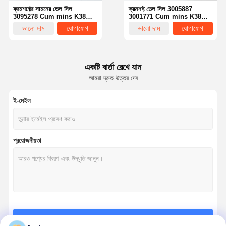
ক্রমশফ্টের সামনের তেল সিল
ক্রমশফ্ট তেল সিল 3005887
3095278 Cum mins K38
3001771 Cum mins K38
K50 QSK19G QSK38
K50 K108 V28 G28 QSK38
ভালো দাম
যোগাযোগ
ভালো দাম
যোগাযোগ
QSK50 QSK60 ডিজেল ইঞ্জিন
CM2150 QSK50 ডিজেল ইঞ্জিন
প্রতিস্থাপন অংশের জন্য
প্রতিস্থাপন
একটি বার্তা রেখে যান
আমরা দ্রুত উত্তর দেব
ই-মেইল
প্রয়োজনীয়তা
বাড়ি
পণ্য
আমাদের সম্পর্কে
কারখানা ভ্রমণ
চালিয়ে