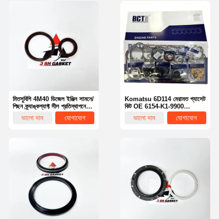
মিতসুবিশি 4M40 ডিজেল ইঞ্জিন সামনে/
Komatsu 6D114 মেরামত গ্যাসেট
পিছন ক্র্যাঙ্কশ্যাফ্ট সীল প্রতিস্থাপনের
কিট OE 6154-K1-9900
জন্য ক্র্যাঙ্কশ্যাফ্ট তেল সীল
Excavator & নির্মাণ সরঞ্জাম
ভালো দাম
যোগাযোগ
ভালো দাম
যোগাযোগ
MD372536 / MD372249 /
মেরামত জন্য
ME013662 / ME202850 /
ME200618