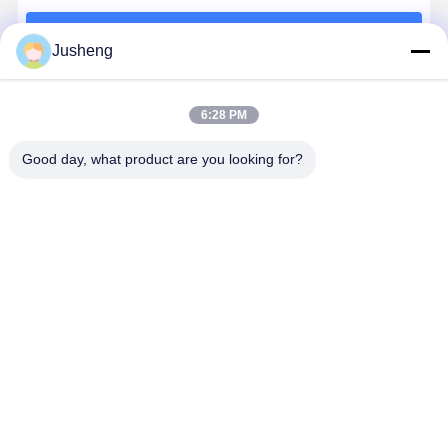
ইঞ্জিন তেল পাম্প
চালিয়ে
Jusheng
ইঞ্জিন সংযোগকারী রড
ইঞ্জিন সিলিন্ডার হেড
আমাদের বিভাগসমূহ
6:28 PM
ইঞ্জিন পিস্টন রিং
Good day, what product are you looking for?
ডিজেল ইঞ্জিন ক্র্যাঙ্কশ্যাফ্ট
ডিজেল ইঞ্জিন ক্যামশ্যাফ্ট
কোমাটসু এক্সকাভেটর
মিতসুবিশি এক্সকাভেটর
ক্যাটারপিলার ইঞ্জিন
কুবোটা ইঞ্জিনের
ইঞ্জিন টার্বোচার্জার
ইঞ্জিনের যন্ত্রাংশ
ইঞ্জিনের যন্ত্রাংশ
যন্ত্রাংশ
অন্যান্য ব্র্যান্ড গ্যাসকেট কিট
বাড়ি
আমাদের
আমাদের সাথে যোগাযোগ
Desktop
Site
সম্পর্কে
করুন
সাইট ম্যাপ
গোপনীয়তা নীতি