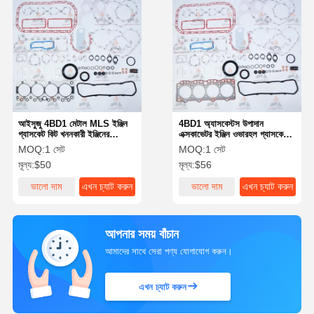
আইসুজু 4BD1 মেটাল MLS ইঞ্জিন
4BD1 অ্যাসবেস্টস উপাদান
গ্যাসকেট কিট খননকারী ইঞ্জিনের
এক্সকাভেটর ইঞ্জিন ওভারহল গ্যাসকেট
ওভারহল গ্যাসকেটের জন্য
কিটের জন্য ইঞ্জিন গ্যাসকেট সেট
MOQ:
1 সেট
MOQ:
1 সেট
মূল্য:
$50
মূল্য:
$56
ভালো দাম
এখন চ্যাট করুন
ভালো দাম
এখন চ্যাট করুন
আপনার সময় বাঁচান
আমাদের সাথে সেরা পণ্য যোগাযোগ করুন।
এখন চ্যাট করুন