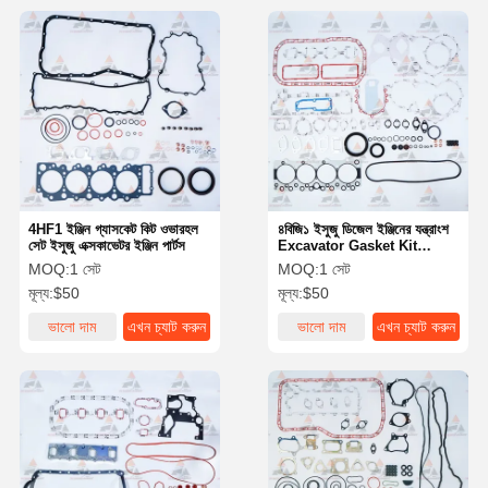
4HF1 ইঞ্জিন গ্যাসকেট কিট ওভারহল
৪বিজি১ ইসুজু ডিজেল ইঞ্জিনের যন্ত্রাংশ
সেট ইসুজু এক্সকাভেটর ইঞ্জিন পার্টস
Excavator Gasket Kit
Engine Overhaul জন্য
MOQ:
1 সেট
MOQ:
1 সেট
মূল্য:
$50
মূল্য:
$50
ভালো দাম
এখন চ্যাট করুন
ভালো দাম
এখন চ্যাট করুন