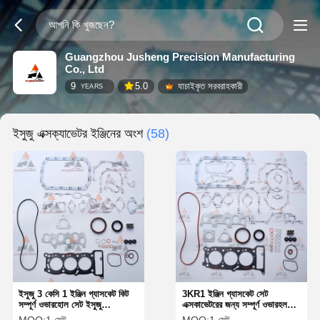
Guangzhou Jusheng Precision Manufacturing
Co., Ltd
9
5.0
যাচাইকৃত সরবরাহকারী
YEARS
ইসুজু এক্সক্যাভেটর ইঞ্জিনের অংশ
(58)
ইসুজু 3 কেসি 1 ইঞ্জিন গ্যাসকেট কিট
3KR1 ইঞ্জিন গ্যাসকেট সেট
সম্পূর্ণ ওভারহোল সেট ইসুজু
এক্সকাভেটরের জন্য সম্পূর্ণ ওভারহল
এক্সক্যাভেটর ইঞ্জিনের অংশ
সেট ইসুজু এক্সকাভেটর ইঞ্জিন পার্টস