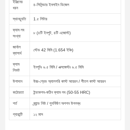
ইঞ্জিনের
৪-সিলিন্ডার ইনলাইন ডিজেল
ধরন
স্থানচ্যুতি
1.৫ লিটার
ক্যাম লব
৮ (৪টি ইনপুট, ৪টি এজোস্ট)
সংখ্যা
জার্নাল
স্টেড 42 মিমি (1.654 ইঞ্চি)
ব্যাসার্ধ
ক্যাম
ইনপুটঃ ৬.৫ মিমি / এক্সজেস্টঃ ৬.৫ মিমি
লিফট
উপাদান
উচ্চ-গ্রেড অ্যালগরি কাস্ট আয়রন / শীতল কাস্ট আয়রন
কঠোরতা
ইন্ডাকশন-কঠিন ক্যাম লব (50-55 HRC)
শর্ত
ব্র্যান্ড নিউ / পুনর্নির্মাণ অপশন উপলব্ধ
বাড়ি
পণ্য
আমাদের সম্পর্কে
কারখানা ভ্রমণ
গ্যারান্টি
১২ মাস