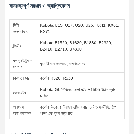
সামঞ্জস্যপূর্ণ সরঞ্জাম ও অ্যাপ্লিকেশন
মান নিয়ন্ত্রণ
আমাদের সাথে
এখন চ্যাট করুন
যোগাযোগ করুন
মিনি
Kubota U15, U17, U20, U25, KX41, KX61,
এক্সক্যাভার
KX71
কোমাটসু এক্সকাভেটর ইঞ্জিনের যন্ত্রাংশ
Kubota B1520, B1620, B1830, B2320,
ট্র্যাক্টর
B2410, B2710, B7800
মিতসুবিশি এক্সকাভেটর ইঞ্জিনের যন্ত্রাংশ
কমপ্যাক্ট ট্র্যাক
কুবোটা এসভিএল৬৫, এসভিএল৭৫
ক্যাটারপিলার ইঞ্জিন যন্ত্রাংশ
লোডার
কুবোটা ইঞ্জিনের অংশ
চাকা লোডার
কুবোটা R520, R530
Kubota GL সিরিজের জেনারেটর V1505 ইঞ্জিন দ্বারা
কামিন্স ইঞ্জিন অংশ
জেনারেটর
চালিত
ইয়ানমার ইঞ্জিনের যন্ত্রাংশ
অন্যান্য
কুবোটা ভি১৫০৫ ডিজেল ইঞ্জিন দ্বারা চালিত ফর্কলিফ্ট, শিল্প
অ্যাপ্লিকেশন
পাম্প এবং কৃষি যন্ত্রপাতি
ডুসান এক্সক্যাভেটর ইঞ্জিনের যন্ত্রাংশ
ইসুজু এক্সক্যাভেটর ইঞ্জিনের অংশ