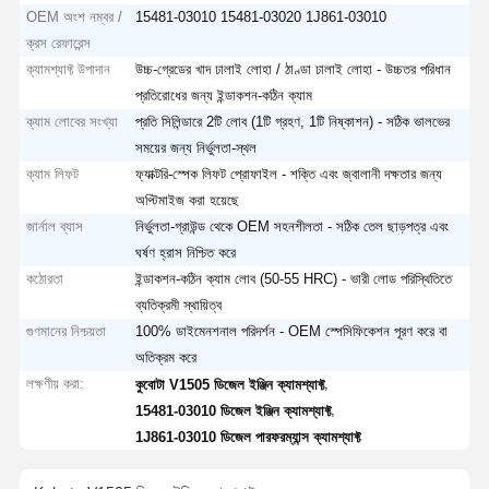
OEM অংশ নম্বর /
15481-03010 15481-03020 1J861-03010
ক্রস রেফারেন্স
ক্যামশ্যাফ্ট উপাদান
উচ্চ-গ্রেডের খাদ ঢালাই লোহা / ঠাণ্ডা ঢালাই লোহা - উচ্চতর পরিধান
প্রতিরোধের জন্য ইন্ডাকশন-কঠিন ক্যাম
ক্যাম লোবের সংখ্যা
প্রতি সিলিন্ডারে 2টি লোব (1টি গ্রহণ, 1টি নিষ্কাশন) - সঠিক ভালভের
সময়ের জন্য নির্ভুলতা-স্থল
ক্যাম লিফট
ফ্যাক্টরি-স্পেক লিফট প্রোফাইল - শক্তি এবং জ্বালানী দক্ষতার জন্য
অপ্টিমাইজ করা হয়েছে
জার্নাল ব্যাস
নির্ভুলতা-গ্রাউন্ড থেকে OEM সহনশীলতা - সঠিক তেল ছাড়পত্র এবং
ঘর্ষণ হ্রাস নিশ্চিত করে
কঠোরতা
ইন্ডাকশন-কঠিন ক্যাম লোব (50-55 HRC) - ভারী লোড পরিস্থিতিতে
ব্যতিক্রমী স্থায়িত্ব
গুণমানের নিশ্চয়তা
100% ডাইমেনশনাল পরিদর্শন - OEM স্পেসিফিকেশন পূরণ করে বা
অতিক্রম করে
লক্ষণীয় করা:
,
কুবোটা V1505 ডিজেল ইঞ্জিন ক্যামশ্যাফ্ট
,
15481-03010 ডিজেল ইঞ্জিন ক্যামশ্যাফ্ট
1J861-03010 ডিজেল পারফরম্যান্স ক্যামশ্যাফ্ট