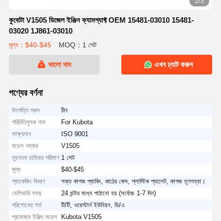
2/3
কুবোটা V1505 ডিজেল ইঞ্জিন ক্যামশ্যাফ্ট OEM 15481-03010 15481-
03020 1J861-03010
মূল্য：$40-$45
MOQ：1 সেট
ভালো দাম
এখন চ্যাট করুন
পণ্যের বর্ণনা
উৎপত্তি স্থল
চীন
পরিচিতিমুলক নাম
For Kubota
সাক্ষ্যদান
ISO 9001
মডেল নম্বার
V1505
ন্যূনতম চাহিদার পরিমাণ
1 সেট
মূল্য
$40-$45
প্যাকেজিং বিবরণ
শক্ত কাগজ প্যাকিং, কাঠের কেস, প্লাস্টিক প্যালেট, কাগজ তৃণশয্যা।
ডেলিভারি সময়
24 ঘন্টার মধ্যে পাঠানো হয় (সর্বোচ্চ 1-7 দিন)
পরিশোধের শর্ত
টি/টি, ওয়েস্টার্ন ইউনিয়ন, ডি/এ
প্রযোজ্য ইঞ্জিন মডেল
Kubota V1505