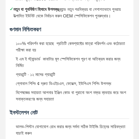
✓
নতুন বা পুনর্নির্মাণ হিসাবে উপলব্ধঃ
ব্র্যান্ড নতুন পরবিক্রয় বা পেশাগতভাবে পুনরায়
উত্পাদিত ইউনিট থেকে নির্বাচন করুন OEM স্পেসিফিকেশন পুনরুদ্ধার।
গুণমান নিশ্চিতকরণ
১০০% পরিদর্শন করা হয়েছে ️ প্রতিটি কেমশ্যাফ্টের মাত্রা পরিদর্শন এবং কঠোরতা
পরীক্ষা করা হয়
ই এম ই স্ট্যান্ডার্ড ️ কাবাটার মূল স্পেসিফিকেশন পূরণ বা অতিক্রম করার জন্য
নির্মিত
গ্যারান্টি ∙ ১২ মাসের গ্যারান্টি
গ্লোবাল শিপিং ¢ দ্রুত ডিএইচএল, ফেডেক্স, ইউপিএস শিপিং উপলব্ধ
বিশেষজ্ঞের সহায়তা আপনার ইঞ্জিন কোড বা পুরানো অংশ নম্বর ব্যবহার করে অংশ
সনাক্তকরণের জন্য সহায়তা
ইনস্টলেশন নোট
ভালভ-পিস্টন যোগাযোগ রোধ করার জন্য সর্বদা সঠিক টাইমিং চিহ্নের সারিবদ্ধতা
যাচাই করুন