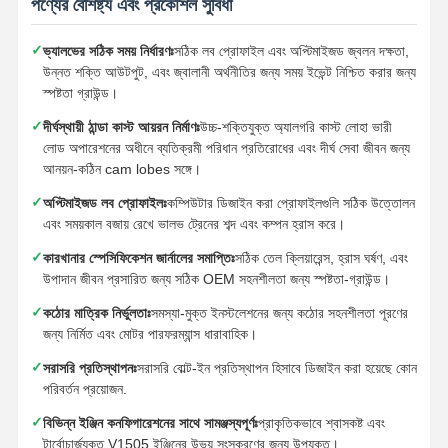
পণ্যের বৈশিষ্ট্য এবং প্রকৌশল সুবিধা
ইঞ্জিন তেল পাম্প
✓
ভ্যালভের সঠিক সময় নির্ধারণঃ
সঠিক লব প্রোফাইল এবং অপ্টিমাইজড জ্বলন দক্ষতা,
ইঞ্জিন সংযোগকারী রড
উন্নত শক্তি আউটপুট, এবং জ্বালানী অর্থনীতির জন্য সময় ইভেন্ট নিশ্চিত করার জন্য
স্পষ্টতা গ্রাউন্ড।
ইঞ্জিন সিলিন্ডার হেড
✓
দীর্ঘস্থায়ী ঠান্ডা কাস্ট আয়রন নির্মাণঃ
উচ্চ-শক্তিযুক্ত অ্যালগরি কাস্ট লোহা ভারী
ইঞ্জিন পিস্টন রিং
লোড অপারেশনের অধীনে ব্যতিক্রমী পরিধান প্রতিরোধের এবং দীর্ঘ সেবা জীবন জন্য
আনয়ন-কঠিন cam lobes সঙ্গে।
ডিজেল ইঞ্জিন ক্র্যাঙ্কশ্যাফ্ট
✓
অপ্টিমাইজড লব প্রোফাইলঃ
কম্পিউটার ডিজাইন করা প্রোফাইলগুলি সঠিক উত্তোলন
এবং সময়কাল বজায় রেখে ভালভ ট্রেনের শব্দ এবং কম্পন হ্রাস করে।
ডিজেল ইঞ্জিন ক্যামশ্যাফ্ট
✓
কারখানার স্পেসিফিকেশন জার্নালের সমাপ্তিঃ
সঠিক তেল ক্লিয়ারেন্স, হ্রাস ঘর্ষণ, এবং
ইঞ্জিন টার্বোচার্জার
উপাদান জীবন প্রসারিত জন্য সঠিক OEM সহনশীলতা জন্য স্পষ্টতা-গ্রাউন্ড।
✓
অন্যান্য ব্র্যান্ড গ্যাসকেট কিট
কঠোর মাত্রিক নির্ভুলতাঃ
সমস্যা-মুক্ত ইনস্টলেশনের জন্য কঠোর সহনশীলতা পূরণের
জন্য নির্মিত এবং মোটর পারফরম্যান্স ধারাবাহিক।
✓
সরাসরি প্রতিস্থাপনঃ
সরাসরি বোল্ট-ইন প্রতিস্থাপন হিসাবে ডিজাইন করা হয়েছে কোন
পরিবর্তন প্রয়োজন.
✓
বিভিন্ন ইঞ্জিন কনফিগারেশনের সাথে সামঞ্জস্যপূর্ণঃ
প্রাকৃতিকভাবে শ্বাসকষ্ট এবং
টার্বোচার্জযুক্ত V1505 ইঞ্জিনের উভয় সংস্করণের জন্য উপযুক্ত।