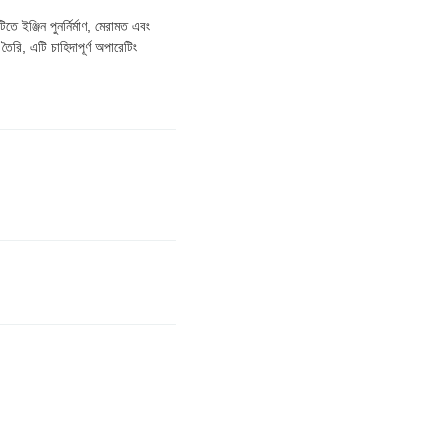
ঞ্জিন পুনর্নির্মাণ, মেরামত এবং
ৈরি, এটি চাহিদাপূর্ণ অপারেটিং