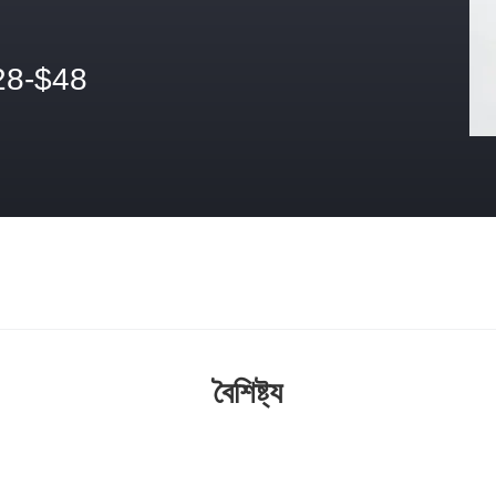
28-$48
বৈশিষ্ট্য