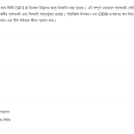
নিট ISF3.8 ডিজেল ইঞ্জিনের জন্য ডিজাইন করা হয়েছে। এই সম্পূর্ণ ওভারহল গ্যাসকেট সেটটিতে ই
়োজনীয় গ্যাসকেট এবং সিলগুলি অন্তর্ভুক্ত রয়েছে। প্রিমিয়াম উপকরণ এবং OEM-গুণমানের মান দিয়ে ত
্ষমতা এবং দীর্ঘ পরিষেবা জীবন প্রদান করে।
স্থাপন
শন সিলিং
ী