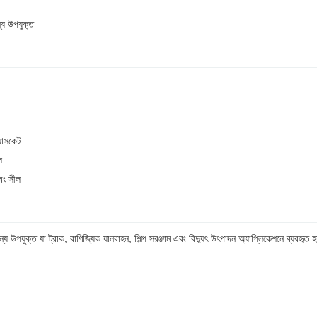
ন্য উপযুক্ত
্যাসকেট
ল
বং সীল
 উপযুক্ত যা ট্রাক, বাণিজ্যিক যানবাহন, শিল্প সরঞ্জাম এবং বিদ্যুৎ উৎপাদন অ্যাপ্লিকেশনে ব্যবহৃত হ