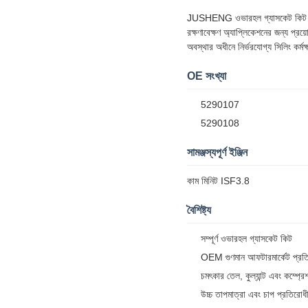
JUSHENG ওভারহল গ্যাসকেট কিট কাম মি
রক্ষণাবেক্ষণ অ্যাপ্লিকেশনের জন্য প্রয
অবস্থার অধীনে নির্ভরযোগ্য সিলিং কর্মক
OE সংখ্যা
5290107
5290108
সামঞ্জস্যপূর্ণ ইঞ্জিন
কাম মিনিট ISF3.8
বৈশিষ্ট্য
সম্পূর্ণ ওভারহল গ্যাসকেট কিট
OEM গুণমান আফটারমার্কেট প্রতি
চমৎকার তেল, কুল্যান্ট এবং কম্প্রে
উচ্চ তাপমাত্রা এবং চাপ প্রতিরোধ