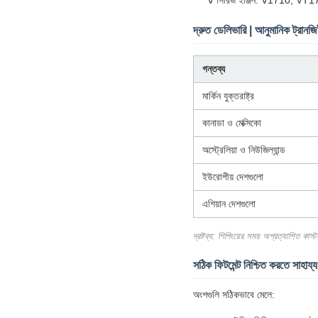
V সিরিজ ইঞ্জিন: V1710, V
দ্রুত ডেলিভারি | আনুমানিক ট্রানজি
গন্তব্য
মার্কিন যুক্তরাষ্ট্র
কানাডা ও মেক্সিকো
অস্ট্রেলিয়া ও নিউজিল্যান্ড
ইউরোপীয় দেশগুলো
এশিয়ান দেশগুলো
দ্রষ্টব্য: শিপিংয়ের সময় অপ্রত্যাশিত কাস্ট
সঠিক ফিটমেন্ট নিশ্চিত করতে সাহায
অংশগুলি সঠিকভাবে মেলে: