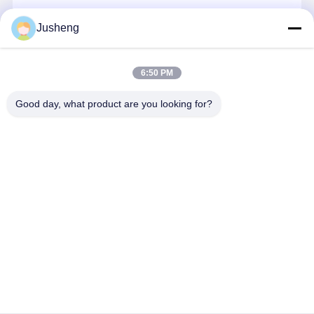
エンジン オイルポンプ
続行
Jusheng
エンジンの連接棒
エンジンシリンダーヘッド
6:50 PM
私たちのカテゴリー
エンジンのピストン・リング
Good day, what product are you looking for?
ディーゼル機関のクランク軸
ディーゼル機関のカムシャフト
エンジンターボチャージャー
コマツ掘削機
三菱掘削機の
幼虫のエンジ
クボタ エン
エンジン部品
エンジン部分
ン部分
ン部品
その他ブランドガスケットキット
Desktop Site
ホーム
企業情報
お問い合わせ
地図
プライバシーポリシー
品質
コマツ掘削機エンジン部品
中国工場.Copyright © 2026