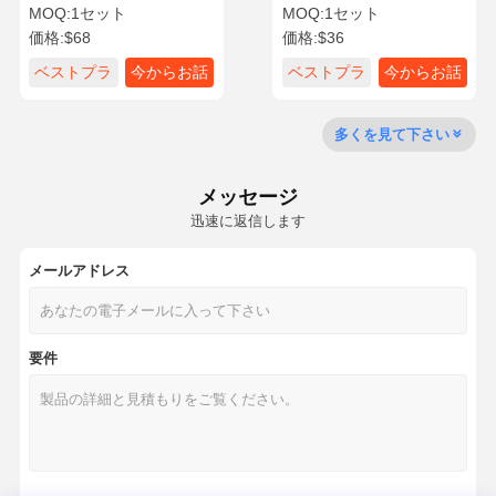
用 オーバーホールセット い
全 改装 セット イスズウ 掘
MOQ:
1セット
MOQ:
1セット
すゞ油圧ショベル エンジン
削機 エンジン 部品
価格:
$68
価格:
$36
部品
品質管理
お問い合わせ
今からお話し
ベストプラ
今からお話
ベストプラ
今からお話
イス
し
イス
し
コマツ掘削機エンジン部品
多くを見て下さい
三菱掘削機のエンジン部分
メッセージ
幼虫のエンジン部分
迅速に返信します
クボタ エンジン部品
メールアドレス
カミンズエンジン部品
要件
YANMAR エンジン部品
DOOSAN 掘削機 エンジン 部品
Isuzuの掘削機のエンジン部分