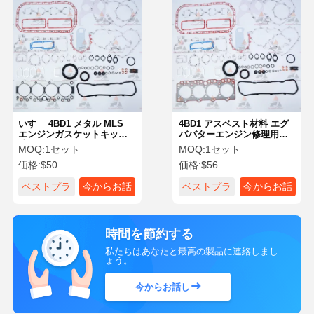
いすゞ 4BD1 メタル MLS
4BD1 アスベスト材料 エグ
エンジンガスケットキット
ババターエンジン修理用ガ
油圧ショベル エンジンオー
スケットセット
MOQ:
1セット
MOQ:
1セット
バーホールガスケット
価格:
$50
価格:
$56
ベストプラ
今からお話
ベストプラ
今からお話
イス
し
イス
し
時間を節約する
私たちはあなたと最高の製品に連絡しまし
ょう。
今からお話し