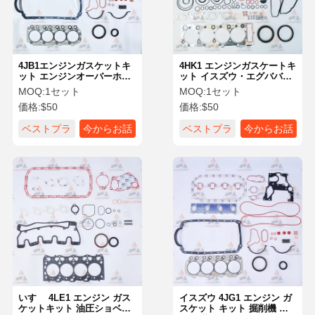
4JB1エンジンガスケットキ
4HK1 エンジンガスケートキ
ット エンジンオーバーホー
ット イスズウ・エグババタ
ルガスケットセット いすゞ
ー エンジン部品用のガスケ
MOQ:
1セット
MOQ:
1セット
油圧ショベル エンジン部品
ートセット
価格:
$50
価格:
$50
ベストプラ
今からお話
ベストプラ
今からお話
イス
し
イス
し
ホーム
製品
企業情報
会社案内
いすゞ 4LE1 エンジン ガス
イスズウ 4JG1 エンジン ガ
ケットキット 油圧ショベル
スケット キット 掘削機 完