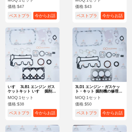
MOQ:
1セット
MOQ:
1セット
スズウ エグババター エンジ
油圧ショベル エンジン部品
価格:
$47
価格:
$43
ン パーツ
ベストプラ
今からお話
ベストプラ
今からお話
イス
し
イス
し
いすゞ 3LB1 エンジン ガス
3LD1 エンジン・ガスケッ
ケットキット いすゞ 掘削機
ト・キット 掘削機の修理用
エンジン部品用
ガスケット・キット イスズ
MOQ:
1セット
MOQ:
1セット
ウ 掘削機 エンジン部品
価格:
$38
価格:
$50
ベストプラ
今からお話
ベストプラ
今からお話
イス
し
イス
し