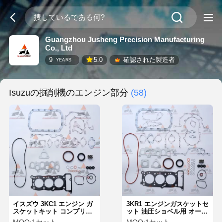
Guangzhou Jusheng Precision Manufacturing
Co., Ltd
9
5.0
確認された製造者
YEARS
Isuzuの掘削機のエンジン部分
(58)
イスズウ 3KC1 エンジン ガ
3KR1 エンジンガスケットセ
スケットキット コンプリー
ット 油圧ショベル用 オーバ
ト オーバーホールセット イ
ーホールフルセット いすゞ