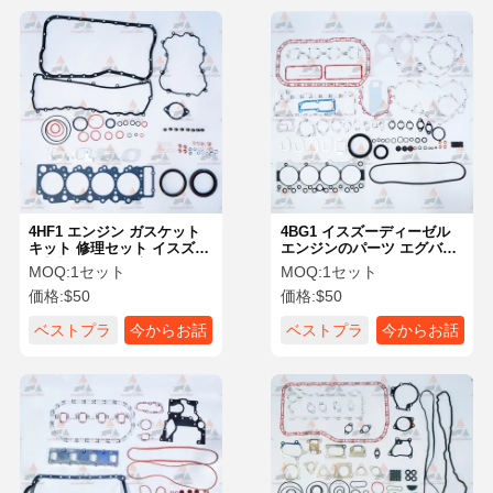
4HF1 エンジン ガスケット
4BG1 イスズーディーゼル
キット 修理セット イスズウ
エンジンのパーツ エグババ
掘削機 エンジン 部品
ター用ガスケットキット エ
MOQ:
1セット
MOQ:
1セット
ンジン修理
価格:
$50
価格:
$50
ベストプラ
今からお話
ベストプラ
今からお話
イス
し
イス
し