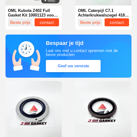
OML Kubota Z402 Full
OML Caterpijl C7.1
Gasket Kit 10001123 voor
Achterkrukwalszegel 418-
Kubota Mini Excavator
2432 voor CAT 323 326
Beste prijs
contact
Beste prijs
contact
Graafmachine
Bespaar je tijd
Laat ons met u contact opnemen met de
beste producten.
Geef uw vereiste