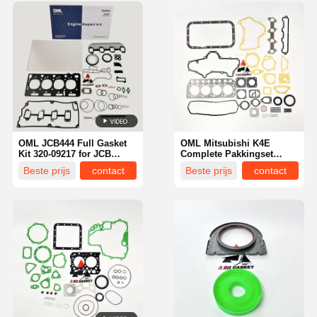
OML JCB444 Full Gasket
OML Mitsubishi K4E
Kit 320‑09217 for JCB
Complete Pakkingset
JS130 JS160 Excavator
MM408457 voor Hanix
Beste prijs
contact
Beste prijs
contact
N260 N350-2 Graafmachine