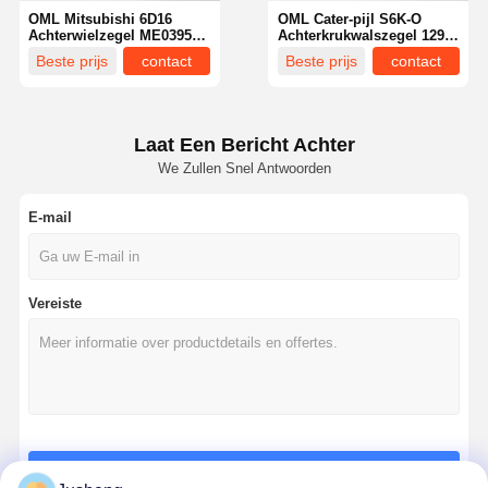
OML Mitsubishi 6D16
OML Cater-pijl S6K-O
Achterwielzegel ME039533
Achterkrukwalszegel 129-
voor Kobelco SK330
9943 voor CAT 320B 320C
Beste prijs
contact
Beste prijs
contact
SK350 graafmachine
graafmachine
Laat Een Bericht Achter
We Zullen Snel Antwoorden
E-mail
Vereiste
Thuis
Producten
Over Ons
Fabrieksreis
Doorgaan