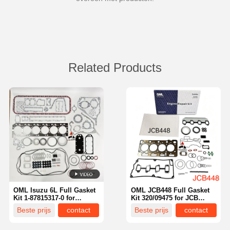
Related Products
OML Isuzu 6L Full Gasket
OML JCB448 Full Gasket
Kit 1-87815317-0 for
Kit 320/09475 for JCB
Hitachi ZX450 ZX470
JS200 JS220 Excavator
Beste prijs
contact
Beste prijs
contact
Excavator