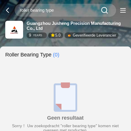
Guangzhou Jusheng Precision Manufacturing
Co., Ltd
9
5.0
Geverifieerde Leverancier
YEARS
Roller Bearing Type
(0)
Geen resultaat
Sorry！ Uw zoekopdracht "roller bearing type" komen niet
overeen met producten.