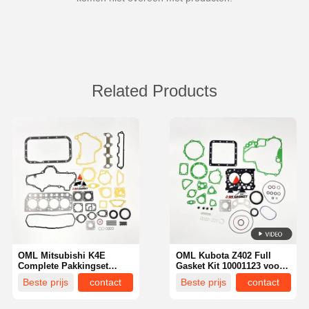
Related Products
OML Mitsubishi K4E
OML Kubota Z402 Full
Complete Pakkingset
Gasket Kit 10001123 voor
MM408457 voor Hanix
Kubota Mini Excavator
Beste prijs
contact
Beste prijs
contact
N260 N350-2 Graafmachine