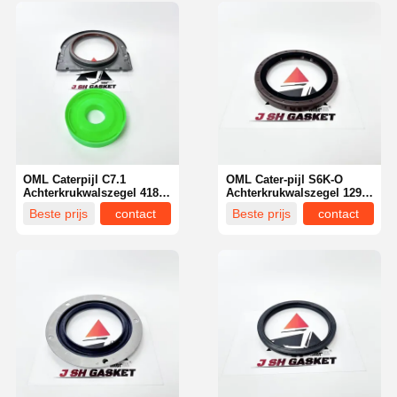
OML Caterpijl C7.1
OML Cater-pijl S6K-O
Achterkrukwalszegel 418-
Achterkrukwalszegel 129-
2432 voor CAT 323 326
9943 voor CAT 320B 320C
Beste prijs
contact
Beste prijs
contact
Graafmachine
graafmachine