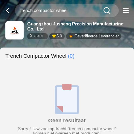
Guangzhou Jusheng Precision Manufacturing
Co., Ltd
9
5.0
Geverifieerde Leverancier
YEARS
Trench Compactor Wheel
(0)
Geen resultaat
Sorry！ Uw zoekopdracht "trench compactor wheel"
komen niet overeen met producten.