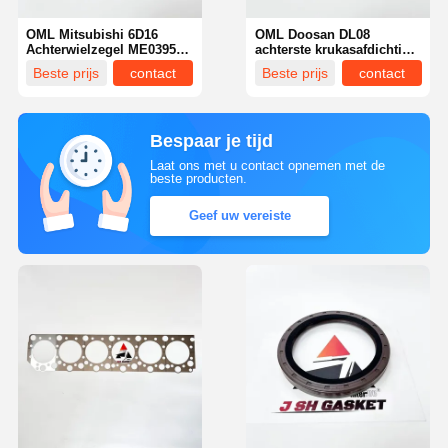
OML Mitsubishi 6D16
OML Doosan DL08
Achterwielzegel ME039533
achterste krukasafdichting
voor Kobelco SK330
65.01510-0061 voor
Beste prijs
contact
Beste prijs
contact
SK350 graafmachine
Doosan DX300 DX380
graafmachine
Bespaar je tijd
Laat ons met u contact opnemen met de
beste producten.
Geef uw vereiste