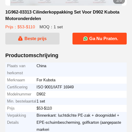
2/5
1G962-03313 Cilinderkoppakking Set Voor D902 Kubota
Motoronderdelen
Prijs：$53-$110
MOQ：1 set
Beste prijs
Ga Nu Praten.
Productomschrijving
Plaats van
China
herkomst
Merknaam
For Kubota
Certificering
ISO 9001/IATF 16949
Modelnummer
D902
Min. bestelaantal
1 set
Prijs
$53-$110
Verpakking
Binnenkant: luchtdichte PE-zak + droogmiddel +
Details
EPE-schuimbescherming, golfkarton (aangepaste
markeri