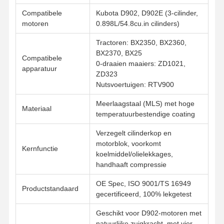
Compatibele
Kubota D902, D902E (3-cilinder,
motoren
0.898L/54.8cu.in cilinders)
Tractoren: BX2350, BX2360,
BX2370, BX25
Compatibele
0-draaien maaiers: ZD1021,
apparatuur
ZD323
Nutsvoertuigen: RTV900
Meerlaagstaal (MLS) met hoge
Materiaal
temperatuurbestendige coating
Verzegelt cilinderkop en
motorblok, voorkomt
Kernfunctie
koelmiddel/olielekkages,
handhaaft compressie
OE Spec, ISO 9001/TS 16949
Productstandaard
gecertificeerd, 100% lekgetest
Thuis
Producten
Over Ons
Fabrieksreis
Geschikt voor D902-motoren met
natuurlijke zuigkracht, met vier