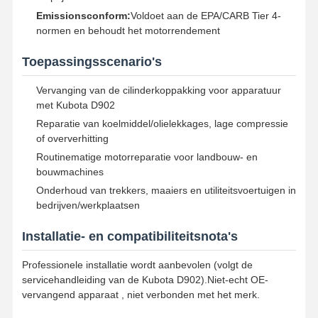
motor Oliepomp
Emissionsconform:
Voldoet aan de EPA/CARB Tier 4-
normen en behoudt het motorrendement
motor koppelstang
Toepassingsscenario's
Motor Cilinderkop
Vervanging van de cilinderkoppakking voor apparatuur
Motorzuigerveer
met Kubota D902
Reparatie van koelmiddel/olielekkages, lage compressie
Dieselmotortrapas
of oververhitting
Routinematige motorreparatie voor landbouw- en
dieselmotornokkenas
bouwmachines
Motor turbolader
Onderhoud van trekkers, maaiers en utiliteitsvoertuigen in
bedrijven/werkplaatsen
Gasketsets van andere merken
Installatie- en compatibiliteitsnota's
Professionele installatie wordt aanbevolen (volgt de
servicehandleiding van de Kubota D902).Niet-echt OE-
vervangend apparaat , niet verbonden met het merk.