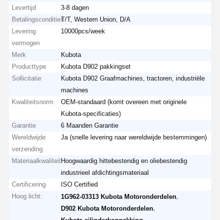
Levertijd
3-8 dagen
Betalingscondities
T/T, Western Union, D/A
Levering
10000pcs/week
vermogen
Merk
Kubota
Producttype
Kubota D902 pakkingset
Sollicitatie
Kubota D902 Graafmachines, tractoren, industriële
machines
Kwaliteitsnorm
OEM-standaard (komt overeen met originele
Kubota-specificaties)
Garantie
6 Maanden Garantie
Wereldwijde
Ja (snelle levering naar wereldwijde bestemmingen)
verzending
Materiaalkwaliteit
Hoogwaardig hittebestendig en oliebestendig
industrieel afdichtingsmateriaal
Certificering
ISO Certified
Hoog licht:
,
1G962-03313 Kubota Motoronderdelen
,
D902 Kubota Motoronderdelen