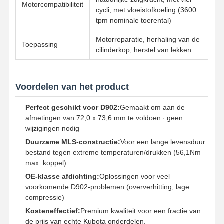
Motorcompatibiliteit
cycli, met vloeistofkoeling (3600
tpm nominale toerental)
Kwaliteitscont
Contacteer
Ga Nu
Role
Ons
Praten.
Motorreparatie, herhaling van de
Toepassing
cilinderkop, herstel van lekken
Komatsu graafmachine -motoronderdelen
MITSUBISHI-Graafwerktuig Engine Parts
Voordelen van het product
De Motoronderdelen van Caterpillar
Perfect geschikt voor D902:
Gemaakt om aan de
afmetingen van 72,0 x 73,6 mm te voldoen ∙ geen
Onderdelen voor Kubota-motoren
wijzigingen nodig
Duurzame MLS-constructie:
Voor een lange levensduur
Cummins motoronderdelen
bestand tegen extreme temperaturen/drukken (56,1Nm
max. koppel)
YANMAR Motoronderdelen
OE-klasse afdichting:
Oplossingen voor veel
voorkomende D902-problemen (oververhitting, lage
DOOSAN Deeltjes van graafmachines
compressie)
Kosteneffectief:
Premium kwaliteit voor een fractie van
Isuzu Excavator Engine Parts
de prijs van echte Kubota onderdelen.