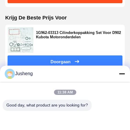
Krijg De Beste Prijs Voor
1G962-03313 Cilinderkoppakking Set Voor D902
Kubota Motoronderdelen
Doorgaan
Jusheng
Geadviseerde Producten
11:38 AM
Good day, what product are you looking for?
Kubota 3D85
Kubota V2203
Kubota V1200
Kubota V11
Asbestkoppakket
V2403 Metal
Asbest
Asbestkopp