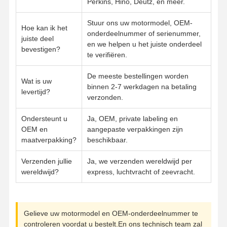
Perkins, Hino, Deutz, en meer.
motor Oliepomp
Stuur ons uw motormodel, OEM-
Hoe kan ik het
motor koppelstang
onderdeelnummer of serienummer,
juiste deel
en we helpen u het juiste onderdeel
bevestigen?
Motor Cilinderkop
te verifiëren.
Motorzuigerveer
De meeste bestellingen worden
Wat is uw
binnen 2-7 werkdagen na betaling
levertijd?
Dieselmotortrapas
verzonden.
dieselmotornokkenas
Ondersteunt u
Ja, OEM, private labeling en
OEM en
aangepaste verpakkingen zijn
Motor turbolader
maatverpakking?
beschikbaar.
Gasketsets van andere merken
Verzenden jullie
Ja, we verzenden wereldwijd per
wereldwijd?
express, luchtvracht of zeevracht.
Gelieve uw motormodel en OEM-onderdeelnummer te
controleren voordat u bestelt.En ons technisch team zal