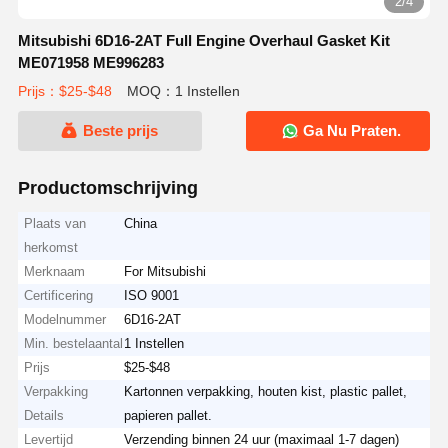
2/4
Mitsubishi 6D16-2AT Full Engine Overhaul Gasket Kit
ME071958 ME996283
Prijs：$25-$48
MOQ：1 Instellen
Beste prijs
Ga Nu Praten.
Productomschrijving
Plaats van
China
herkomst
Merknaam
For Mitsubishi
Certificering
ISO 9001
Modelnummer
6D16-2AT
Min. bestelaantal
1 Instellen
Prijs
$25-$48
Verpakking
Kartonnen verpakking, houten kist, plastic pallet,
Details
papieren pallet.
Levertijd
Verzending binnen 24 uur (maximaal 1-7 dagen)