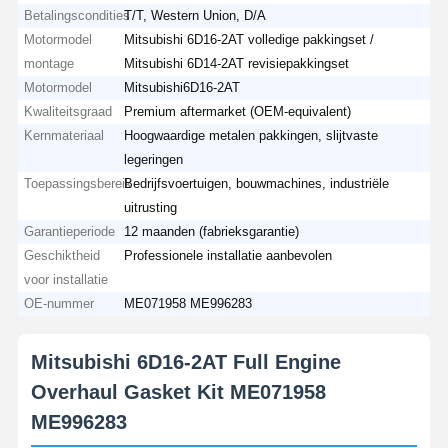
Betalingscondities
T/T, Western Union, D/A
Motormodel
Mitsubishi 6D16-2AT volledige pakkingset /
montage
Mitsubishi 6D14-2AT revisiepakkingset
Motormodel
Mitsubishi6D16-2AT
Kwaliteitsgraad
Premium aftermarket (OEM-equivalent)
Kernmateriaal
Hoogwaardige metalen pakkingen, slijtvaste
legeringen
Toepassingsbereik
Bedrijfsvoertuigen, bouwmachines, industriële
uitrusting
Garantieperiode
12 maanden (fabrieksgarantie)
Geschiktheid
Professionele installatie aanbevolen
voor installatie
OE-nummer
ME071958 ME996283
Mitsubishi 6D16-2AT Full Engine
Overhaul Gasket Kit ME071958
ME996283