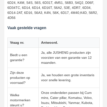
6D24, K4M, S4S, S6S, 6D31T, 4M51, S6B3, S4Q2, D06F,
6D34TC, 6D14, 6D14, 6D16T, S6A2, S3E, 4DR7, 6D34,
6D14-2AT, 6D16, S6A3, K4N, S6K, 6D17, 4M40,K4D, S6R2,
Kwaliteitscont
Contacteer
Ga Nu
Role
Ons
Praten.
4D56
Vaak gestelde vragen
Komatsu graafmachine -motoronderdelen
MITSUBISHI-Graafwerktuig Engine Parts
Vraag nr.
Antwoord.
De Motoronderdelen van Caterpillar
Ja, alle JUSHENG producten zijn
Biedt u een
voorzien van een garantie van 12
garantie?
Onderdelen voor Kubota-motoren
maanden.
Cummins motoronderdelen
Zijn deze
Ja, we houden een grote inventaris
producten op
voor snelle levering.
YANMAR Motoronderdelen
voorraad?
DOOSAN Deeltjes van graafmachines
Onze onderdelen passen bij Cum
Welke
mins, Cater pillar, Komatsu, Volvo,
motormerken
Isuzu Excavator Engine Parts
Isuzu, Mitsubishi, Yanmar, Kubota,
steunt u?