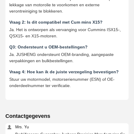
motor Oliepomp
lekkage van motorolie te voorkomen en externe
verontreiniging te blokkeren.
motor koppelstang
Vraag 2: Is dit compatibel met Cum mins X15?
Ja. Het is ontworpen als vervanging voor Cummins ISX15-,
Motor Cilinderkop
QSX15- en X15-motoren.
Motorzuigerveer
Q3: Ondersteunt u OEM-bestellingen?
Ja. JUSHENG ondersteunt OEM-branding, aangepaste
Dieselmotortrapas
verpakkingen en bulkbestellingen.
dieselmotornokkenas
Vraag 4: Hoe kan ik de juiste verzegeling bevestigen?
Stuur uw motormodel, motorserienummer (ESN) of OE-
Motor turbolader
onderdeelnummer ter verificatie.
Gasketsets van andere merken
Contactgegevens
Mrs. Yu