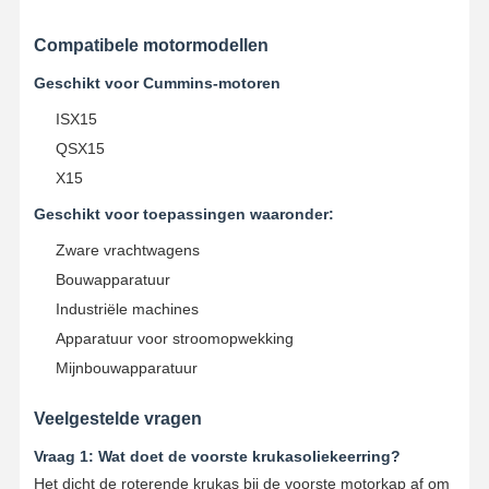
Compatibele motormodellen
Kwaliteitscont
Contacteer
Ga Nu
Role
Ons
Praten.
Geschikt voor Cummins-motoren
ISX15
Komatsu graafmachine -motoronderdelen
QSX15
X15
MITSUBISHI-Graafwerktuig Engine Parts
Geschikt voor toepassingen waaronder:
De Motoronderdelen van Caterpillar
Zware vrachtwagens
Onderdelen voor Kubota-motoren
Bouwapparatuur
Industriële machines
Cummins motoronderdelen
Apparatuur voor stroomopwekking
Mijnbouwapparatuur
YANMAR Motoronderdelen
DOOSAN Deeltjes van graafmachines
Veelgestelde vragen
Vraag 1: Wat doet de voorste krukasoliekeerring?
Isuzu Excavator Engine Parts
Het dicht de roterende krukas bij de voorste motorkap af om