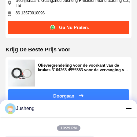
Bedrijfsnaam: Guangzhou Jusheng Precision Manufacturing Co.,
Ltd.
86 13570910096
Ga Nu Praten.
Krijg De Beste Prijs Voor
Olievergrendeling voor de voorkant van de
krukas 3104263 4955383 voor de vervanging van
een dieselmotor
Doorgaan
Jusheng
Geadviseerde Producten
10:29 PM