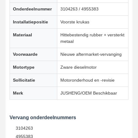
Onderdeelnummer
3104263 / 4955383
Installatiepositie
Voorste krukas
Materiaal
Hittebestendig rubber + versterkt
metaal
Voorwaarde
Nieuwe aftermarket-vervanging
Motortype
Zware dieselmotor
Sollicitatie
Motoronderhoud en -revisie
Merk
JUSHENG/OEM Beschikbaar
Vervang onderdeelnummers
Thuis
Producten
Over Ons
Fabrieksreis
3104263
4955383