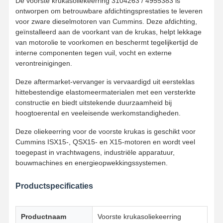
De voorste krukasoliekeerring 3104263 / 4955383 is
ontworpen om betrouwbare afdichtingsprestaties te leveren
voor zware dieselmotoren van Cummins. Deze afdichting,
geïnstalleerd aan de voorkant van de krukas, helpt lekkage
van motorolie te voorkomen en beschermt tegelijkertijd de
interne componenten tegen vuil, vocht en externe
verontreinigingen.
Deze aftermarket-vervanger is vervaardigd uit eersteklas
hittebestendige elastomeermaterialen met een versterkte
constructie en biedt uitstekende duurzaamheid bij
hoogtoerental en veeleisende werkomstandigheden.
Deze oliekeerring voor de voorste krukas is geschikt voor
Cummins ISX15-, QSX15- en X15-motoren en wordt veel
toegepast in vrachtwagens, industriële apparatuur,
bouwmachines en energieopwekkingssystemen.
Productspecificaties
Productnaam
Voorste krukasoliekeerring