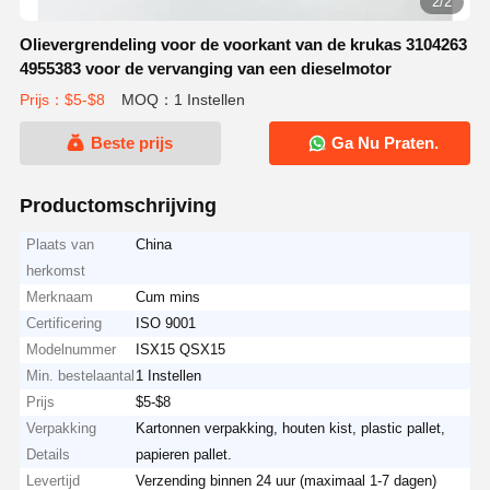
2/2
Olievergrendeling voor de voorkant van de krukas 3104263
4955383 voor de vervanging van een dieselmotor
Prijs：$5-$8
MOQ：1 Instellen
Beste prijs
Ga Nu Praten.
Productomschrijving
Plaats van
China
herkomst
Merknaam
Cum mins
Certificering
ISO 9001
Modelnummer
ISX15 QSX15
Min. bestelaantal
1 Instellen
Prijs
$5-$8
Verpakking
Kartonnen verpakking, houten kist, plastic pallet,
Details
papieren pallet.
Levertijd
Verzending binnen 24 uur (maximaal 1-7 dagen)