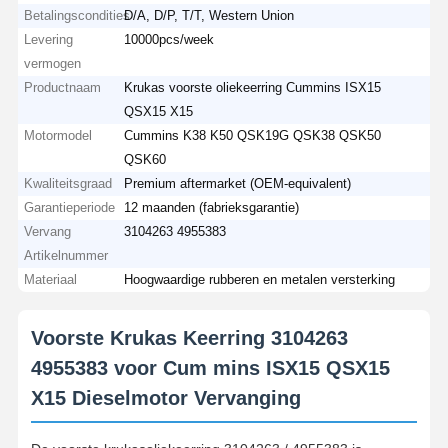
Betalingscondities
D/A, D/P, T/T, Western Union
Levering
10000pcs/week
vermogen
Productnaam
Krukas voorste oliekeerring Cummins ISX15
QSX15 X15
Motormodel
Cummins K38 K50 QSK19G QSK38 QSK50
QSK60
Kwaliteitsgraad
Premium aftermarket (OEM-equivalent)
Garantieperiode
12 maanden (fabrieksgarantie)
Vervang
3104263 4955383
Artikelnummer
Materiaal
Hoogwaardige rubberen en metalen versterking
Voorste Krukas Keerring 3104263
4955383 voor Cum mins ISX15 QSX15
X15 Dieselmotor Vervanging