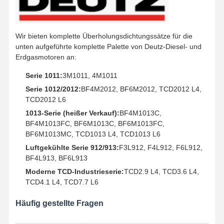
Wir bieten komplette Überholungsdichtungssätze für die
unten aufgeführte komplette Palette von Deutz-Diesel- und
Erdgasmotoren an:
Serie 1011:
3M1011, 4M1011
Serie 1012/2012:
BF4M2012, BF6M2012, TCD2012 L4,
TCD2012 L6
1013-Serie (heißer Verkauf):
BF4M1013C,
BF4M1013FC, BF6M1013C, BF6M1013FC,
BF6M1013MC, TCD1013 L4, TCD1013 L6
Luftgekühlte Serie 912/913:
F3L912, F4L912, F6L912,
BF4L913, BF6L913
Moderne TCD-Industrieserie:
TCD2.9 L4, TCD3.6 L4,
TCD4.1 L4, TCD7.7 L6
Häufig gestellte Fragen