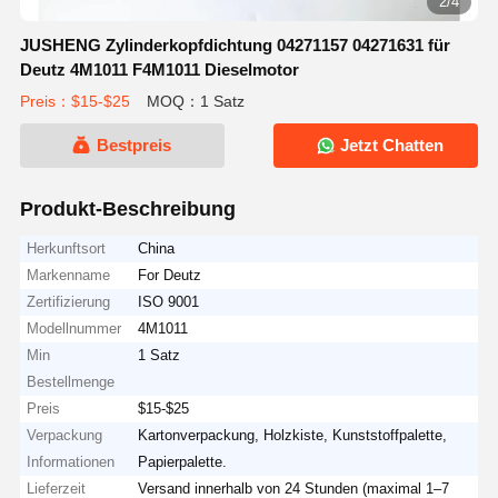
2/4
JUSHENG Zylinderkopfdichtung 04271157 04271631 für
Deutz 4M1011 F4M1011 Dieselmotor
Preis：$15-$25
MOQ：1 Satz
Bestpreis
Jetzt Chatten
Produkt-Beschreibung
Herkunftsort
China
Markenname
For Deutz
Zertifizierung
ISO 9001
Modellnummer
4M1011
Min
1 Satz
Bestellmenge
Preis
$15-$25
Verpackung
Kartonverpackung, Holzkiste, Kunststoffpalette,
Informationen
Papierpalette.
Lieferzeit
Versand innerhalb von 24 Stunden (maximal 1–7