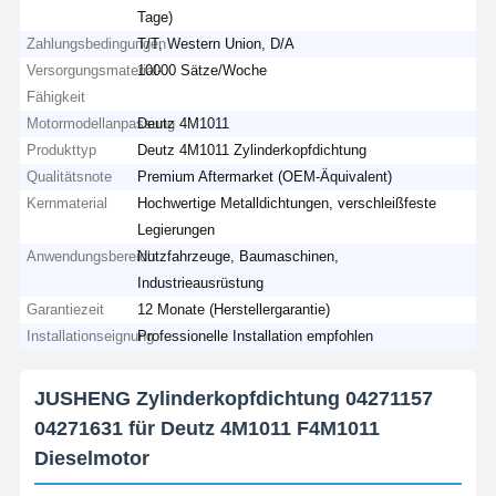
Tage)
Zahlungsbedingungen
T/T, Western Union, D/A
Versorgungsmaterial-
10000 Sätze/Woche
Fähigkeit
Motormodellanpassung
Deutz 4M1011
Produkttyp
Deutz 4M1011 Zylinderkopfdichtung
Qualitätsnote
Premium Aftermarket (OEM-Äquivalent)
Kernmaterial
Hochwertige Metalldichtungen, verschleißfeste
Legierungen
Anwendungsbereich
Nutzfahrzeuge, Baumaschinen,
Industrieausrüstung
Garantiezeit
12 Monate (Herstellergarantie)
Installationseignung
Professionelle Installation empfohlen
JUSHENG Zylinderkopfdichtung 04271157
04271631 für Deutz 4M1011 F4M1011
Dieselmotor