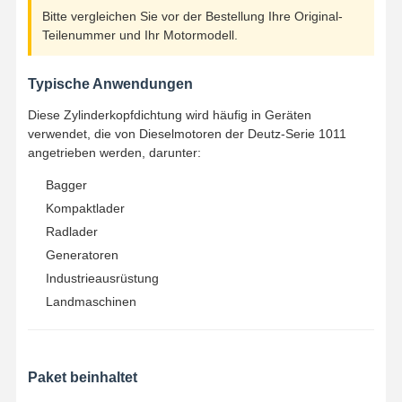
Motorölpumpe
Bitte vergleichen Sie vor der Bestellung Ihre Original-
Teilenummer und Ihr Motormodell.
Pleuelstange der Maschine
Typische Anwendungen
Motorzylinderkopf
Diese Zylinderkopfdichtung wird häufig in Geräten
Maschinen-Kolbenring
verwendet, die von Dieselmotoren der Deutz-Serie 1011
angetrieben werden, darunter:
Dieselmotor-Kurbelwelle
Bagger
Dieselmotornockenwelle
Kompaktlader
Radlader
Motor Turbolader
Generatoren
Dichtungskits anderer Marken
Industrieausrüstung
Landmaschinen
Paket beinhaltet