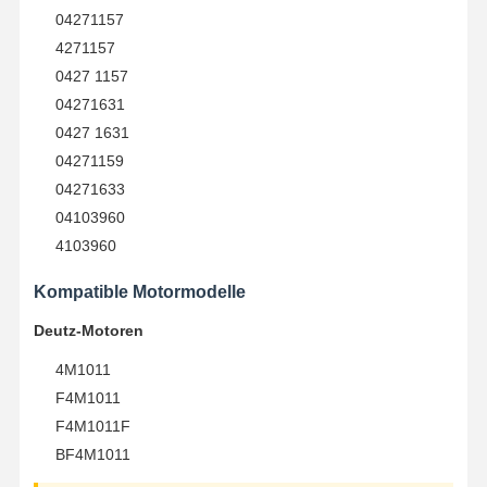
04271157
4271157
Qualitätskont
Kontakt
Jetzt Chatten
0427 1157
Rolle
04271631
0427 1631
Komatsu -Baggermotorteile
04271159
MITSUBISHI-Bagger Engine Parts
04271633
04103960
Caterpillar-Maschinenteile
4103960
Teile für Kubota-Motoren
Kompatible Motormodelle
Cummins Motorteile
Deutz-Motoren
YANMAR Motorteile
4M1011
F4M1011
DOOSAN Bauteile für Baggermaschinen
F4M1011F
BF4M1011
Isuzu Excavator Engine Parts