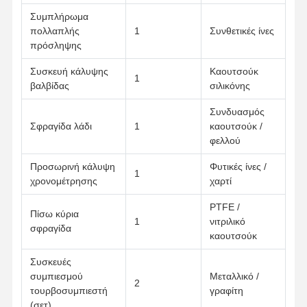
Συμπλήρωμα
πολλαπλής
1
Συνθετικές ίνες
πρόσληψης
Ποιοτικός
Επαφή
Μιλήστε
Έλεγχος
Τώρα.
Συσκευή κάλυψης
Καουτσούκ
1
βαλβίδας
σιλικόνης
Μέρη κινητήρα Komatsu Excavator
Συνδυασμός
Σφραγίδα λάδι
1
καουτσούκ /
Μέρη μηχανών εκσκαφέων της MITSUBISHI
φελλού
Μέρη μηχανών του Caterpillar
Προσωρινή κάλυψη
Φυτικές ίνες /
1
χρονομέτρησης
χαρτί
Μέρη κινητήρων Kubota
PTFE /
Πίσω κύρια
Μέρη κινητήρα Cummins
1
νιτριλικό
σφραγίδα
καουτσούκ
Μέρη κινητήρα YANMAR
Συσκευές
DOOSAN Μέρη κινητήρων εξορυκτών
συμπιεσμού
Μεταλλικό /
2
τουρβοσυμπιεστή
γραφίτη
Μέρη μηχανών εκσκαφέων Isuzu
(σετ)