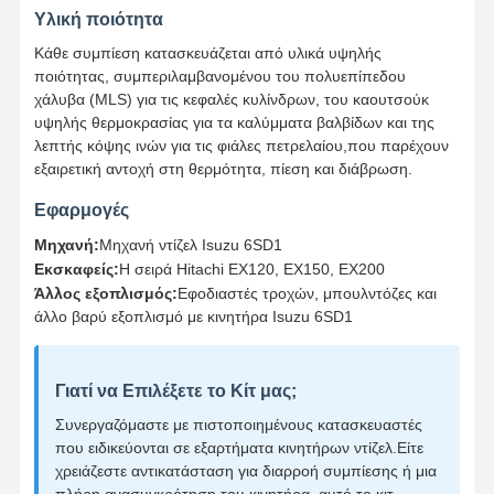
Υλική ποιότητα
Κάθε συμπίεση κατασκευάζεται από υλικά υψηλής
ποιότητας, συμπεριλαμβανομένου του πολυεπίπεδου
χάλυβα (MLS) για τις κεφαλές κυλίνδρων, του καουτσούκ
υψηλής θερμοκρασίας για τα καλύμματα βαλβίδων και της
λεπτής κόψης ινών για τις φιάλες πετρελαίου,που παρέχουν
εξαιρετική αντοχή στη θερμότητα, πίεση και διάβρωση.
Εφαρμογές
Μηχανή:
Μηχανή ντίζελ Isuzu 6SD1
Εκσκαφείς:
Η σειρά Hitachi EX120, EX150, EX200
Άλλος εξοπλισμός:
Εφοδιαστές τροχών, μπουλντόζες και
άλλο βαρύ εξοπλισμό με κινητήρα Isuzu 6SD1
Γιατί να Επιλέξετε το Κίτ μας;
Συνεργαζόμαστε με πιστοποιημένους κατασκευαστές
που ειδικεύονται σε εξαρτήματα κινητήρων ντίζελ.Είτε
χρειάζεστε αντικατάσταση για διαρροή συμπίεσης ή μια
πλήρη ανασυγκρότηση του κινητήρα, αυτό το κιτ