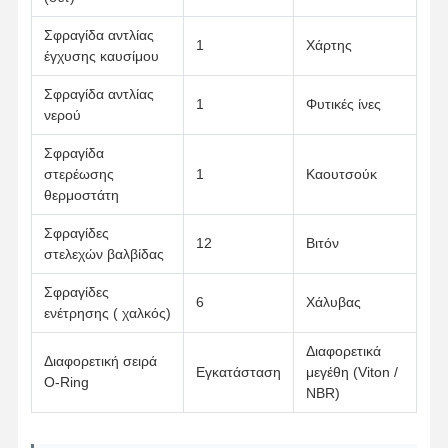
αντλία πετρελαίου κινητήρα
Σφραγίδα αντλίας
1
Χάρτης
έγχυσης καυσίμου
συνδέοντας ράβδος μηχανών
Σφραγίδα αντλίας
1
Φυτικές ίνες
νερού
Κυλινδροκεφαλή κινητήρα
Σφραγίδα
Δαχτυλίδι εμβόλων μηχανών
στερέωσης
1
Καουτσούκ
θερμοστάτη
Στροφαλοφόρος άξονας μηχανών diesel
Σφραγίδες
άξονας μηχανών diesel
12
Βιτόν
στελεχών βαλβίδας
Υπερσυμπιεστής κινητήρα
Σφραγίδες
6
Χάλυβας
ενέτρησης ( χαλκός)
Άλλα εμπορικά σήματα
Διαφορετικά
Διαφορετική σειρά
Εγκατάσταση
μεγέθη (Viton /
O-Ring
NBR)