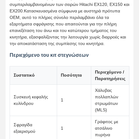
συμπεριλαμβανομένων των σειρών Hitachi EX120, EX150 και
EX200.Κατασκευασμένα σύμφωνα με αυστηρά πρότυπα
OEM, αυτό το πλήρες σύνολο περιλαμβάνει όλα τα
εξαρτήματα σφράγισης που απαιτούνται για την πλήρη
επανεξέταση του άνω και του κατώτερου τμήματος του
κινητήρα, εξασφαλίζοντας την λειτουργία χωρίς διαρροές και
την αποκατάσταση της συμπίεσης του κινητήρα.
Περιεχόμενο του κιτ στεγνώσεων
Περιεχόμενο /
Συστατικό
Ποσότητα
Παρατηρήσεις
Χάλυβας
Συσκευή κεφαλής
πολλαπλών
1
κυλίνδρου
στρωμάτων
(MLS)
Αρχική
Προϊόντα
Σχετικά Με
Γύρος
Γράφιτος με
Σφραγίδα
Σελίδα
Εμάς
Εργοστασίων
1
ατσάλινο
εξαερισμού
πυρήνα