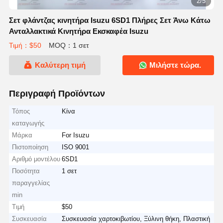
2/5
Σετ φλάντζας κινητήρα Isuzu 6SD1 Πλήρες Σετ Άνω Κάτω
Ανταλλακτικά Κινητήρα Εκσκαφέα Isuzu
Τιμή：$50
MOQ：1 σετ
Καλύτερη τιμή
Μιλήστε τώρα.
Περιγραφή Προϊόντων
Τόπος
Κίνα
καταγωγής
Μάρκα
For Isuzu
Πιστοποίηση
ISO 9001
Αριθμό μοντέλου
6SD1
Ποσότητα
1 σετ
παραγγελίας
min
Τιμή
$50
Συσκευασία
Συσκευασία χαρτοκιβωτίου, Ξύλινη θήκη, Πλαστική