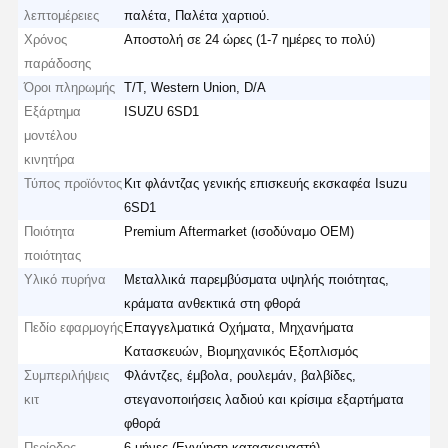
λεπτομέρειες
παλέτα, Παλέτα χαρτιού.
Χρόνος
Αποστολή σε 24 ώρες (1-7 ημέρες το πολύ)
παράδοσης
Όροι πληρωμής
Τ/Τ, Western Union, D/A
Εξάρτημα
ISUZU 6SD1
μοντέλου
κινητήρα
Τύπος προϊόντος
Κιτ φλάντζας γενικής επισκευής εκσκαφέα Isuzu
6SD1
Ποιότητα
Premium Aftermarket (ισοδύναμο OEM)
ποιότητας
Υλικό πυρήνα
Μεταλλικά παρεμβύσματα υψηλής ποιότητας,
κράματα ανθεκτικά στη φθορά
Πεδίο εφαρμογής
Επαγγελματικά Οχήματα, Μηχανήματα
Κατασκευών, Βιομηχανικός Εξοπλισμός
Συμπεριλήψεις
Φλάντζες, έμβολα, ρουλεμάν, βαλβίδες,
κιτ
στεγανοποιήσεις λαδιού και κρίσιμα εξαρτήματα
φθορά
Περίοδος
6 μήνες (Εγγύηση κατασκευαστή)