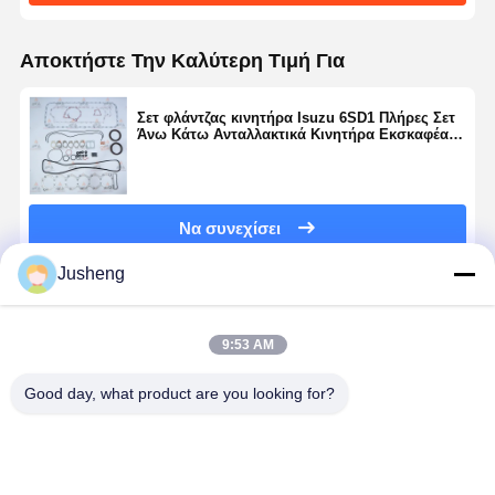
Αποκτήστε Την Καλύτερη Τιμή Για
Σετ φλάντζας κινητήρα Isuzu 6SD1 Πλήρες Σετ
Άνω Κάτω Ανταλλακτικά Κινητήρα Εκσκαφέα
Isuzu
Να συνεχίσει
Jusheng
Συνιστώμενα Προϊόντα
9:53 AM
Good day, what product are you looking for?
Isuzu DA640
Isuzu 6RB1
Isuzu 4JJ1
Isuzu C240
Metal Head
Head Gasket
Metal Head
πλήρες κιτ