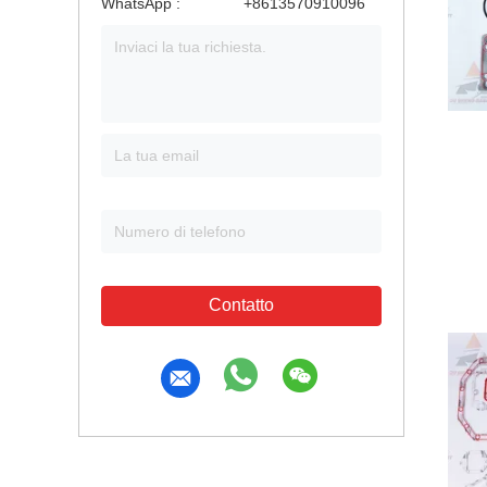
WhatsApp :
+8613570910096
Contatto