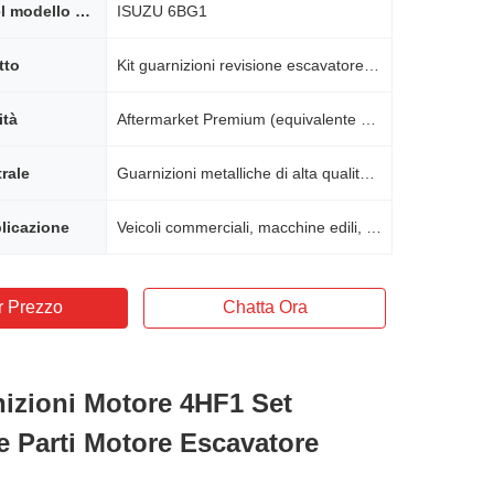
Montaggio del modello del motore
ISUZU 6BG1
tto
Kit guarnizioni revisione escavatore Isuzu 6BG1
ità
Aftermarket Premium (equivalente OEM)
trale
Guarnizioni metalliche di alta qualità, leghe resistenti all'usura
licazione
Veicoli commerciali, macchine edili, attrezzature industriali
r Prezzo
Chatta Ora
nizioni Motore 4HF1 Set
e Parti Motore Escavatore