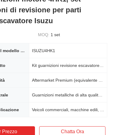
ni di revisione per parti
scavatore Isuzu
MOQ:
1 set
Montaggio del modello del motore
ISUZU4HK1
tto
Kit guarnizioni revisione escavatore Isuzu 4HK1
ità
Aftermarket Premium (equivalente OEM)
trale
Guarnizioni metalliche di alta qualità, leghe resistenti all'usura
licazione
Veicoli commerciali, macchine edili, attrezzature industriali
r Prezzo
Chatta Ora