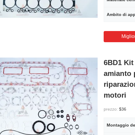
Ambito di app
Miglio
6BD1 Kit 
amianto 
riparazio
motori
prezzo:
$36