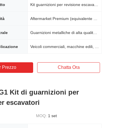
tto
Kit guarnizioni per revisione escavatore Isuzu 6BD1 (amianto).
ità
Aftermarket Premium (equivalente OEM)
trale
Guarnizioni metalliche di alta qualità, leghe resistenti all'usura
licazione
Veicoli commerciali, macchine edili, attrezzature industriali
r Prezzo
Chatta Ora
1 Kit di guarnizioni per
er escavatori
MOQ:
1 set