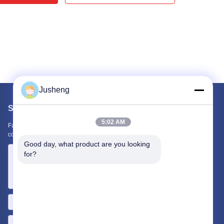
Jusheng
Scrivici
5:02 AM
Fateci sapere la vostra esigenza. Collegheremo i migliori prodotti
con te.
Good day, what product are you looking 
for?