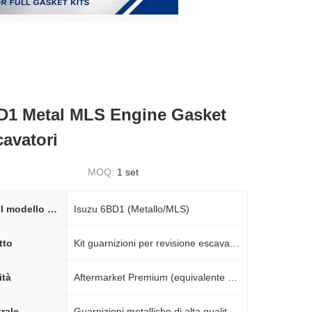
D1 Metal MLS Engine Gasket
cavatori
MOQ:
1 set
Montaggio del modello del motore
Isuzu 6BD1 (Metallo/MLS)
tto
Kit guarnizioni per revisione escavatore Isuzu 6BD1 (metallo / MLS).
ità
Aftermarket Premium (equivalente OEM)
trale
Guarnizioni metalliche di alta qualità, leghe resistenti all'usura