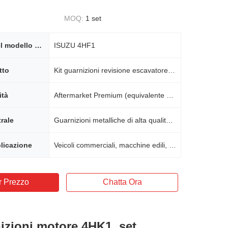
MOQ:
1 set
Montaggio del modello del motore
ISUZU 4HF1
tto
Kit guarnizioni revisione escavatore Isuzu 4HF1
ità
Aftermarket Premium (equivalente OEM)
trale
Guarnizioni metalliche di alta qualità, leghe resistenti all'usura
licazione
Veicoli commerciali, macchine edili, attrezzature industriali
r Prezzo
Chatta Ora
nizioni motore 4HK1, set