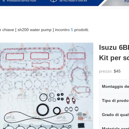
e chiave [ sh200 water pump ] incontro
5
prodotti.
Isuzu 6B
Kit per s
prezzo:
$45
Tipo di prodo
Grado di qual
Materiale cen