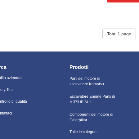
Total 1 page
rca
Prodotti
ofilo aziendale
Parti del motore di
escavatore Komatsu
tory Tour
Escavatore Engine Parts di
trollo di qualità
MITSUBISHI
ntattaci
Componenti del motore di
Caterpillar
Tutte le categorie