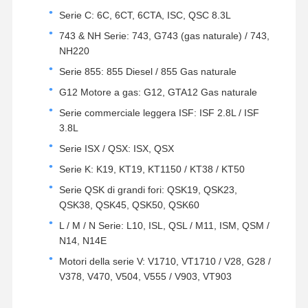
Pompa di olio motore
Serie C: 6C, 6CT, 6CTA, ISC, QSC 8.3L
743 & NH Serie: 743, G743 (gas naturale) / 743,
biella del motore
NH220
Testata del cilindro del motore
Serie 855: 855 Diesel / 855 Gas naturale
G12 Motore a gas: G12, GTA12 Gas naturale
Anello di stantuffo del motore
Serie commerciale leggera ISF: ISF 2.8L / ISF
Albero a gomito del motore diesel
3.8L
Serie ISX / QSX: ISX, QSX
albero a camme del motore diesel
Serie K: K19, KT19, KT1150 / KT38 / KT50
Turbocompressore motore
Serie QSK di grandi fori: QSK19, QSK23,
QSK38, QSK45, QSK50, QSK60
Kit guarnizioni di altre marche
L / M / N Serie: L10, ISL, QSL / M11, ISM, QSM /
N14, N14E
Motori della serie V: V1710, VT1710 / V28, G28 /
V378, V470, V504, V555 / V903, VT903