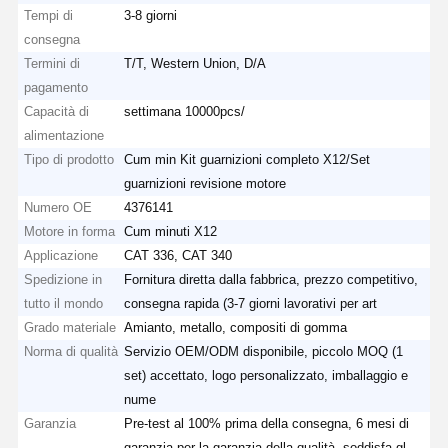
Tempi di
3-8 giorni
consegna
Termini di
T/T, Western Union, D/A
pagamento
Capacità di
settimana 10000pcs/
alimentazione
Tipo di prodotto
Cum min Kit guarnizioni completo X12/Set
guarnizioni revisione motore
Numero OE
4376141
Motore in forma
Cum minuti X12
Applicazione
CAT 336, CAT 340
Spedizione in
Fornitura diretta dalla fabbrica, prezzo competitivo,
tutto il mondo
consegna rapida (3-7 giorni lavorativi per art
Grado materiale
Amianto, metallo, compositi di gomma
Norma di qualità
Servizio OEM/ODM disponibile, piccolo MOQ (1
set) accettato, logo personalizzato, imballaggio e
nume
Garanzia
Pre-test al 100% prima della consegna, 6 mesi di
garanzia per la garanzia della qualità, soddisfa gl