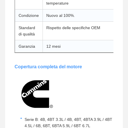
temperature
Condizione
Nuovo al 100%.
Controllo Di
Contattaci
Chatta Ora
Qualità
Standard
Rispetto delle specifiche OEM
di qualità
Parti del motore di escavatore Komatsu
Garanzia
12 mesi
Escavatore Engine Parts di MITSUBISHI
Componenti del motore di Caterpillar
Copertura completa del motore
Parti di motori Kubota
Parti del motore Cummins
Parti di motori YANMAR
DOOSAN Parti di motori per escavatori
Serie B: 4B, 4BT 3.3L / 4B, 4BT, 4BTA 3.9L / 4BT
Isuzu Excavator Engine Parts
4.5L / 6B, 6BT, 6BTA 5.9L / 6BT 6.7L