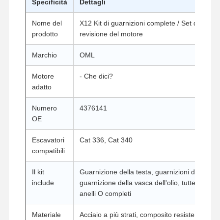
Specificità
Dettagli
Nome del
X12 Kit di guarnizioni complete / Set di guarni
prodotto
revisione del motore
Marchio
OML
Motore
- Che dici?
adatto
Numero
4376141
OE
Escavatori
Cat 336, Cat 340
compatibili
Il kit
Guarnizione della testa, guarnizioni del collet
include
guarnizione della vasca dell'olio, tutte le guarn
Casa
Prodotti
Chi Siamo
Fatory Tour
anelli O completi
Materiale
Acciaio a più strati, composito resistente alle 