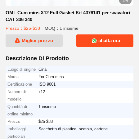
2/4
OML Cum mins X12 Full Gasket Kit 4376141 per scavatori
CAT 336 340
Prezzo：$25-$38
MOQ：1 insieme
Miglior prezzo
chatta ora
Descrizione Di Prodotto
Luogo di origine
Cina
Marca
For Cum mins
Certificazione
ISO 9001
Numero di
x12
modello
Quantità di
1 insieme
ordine minimo
Prezzo
$25-$38
Imballaggi
Sacchetto di plastica, scatola, cartone
particolari