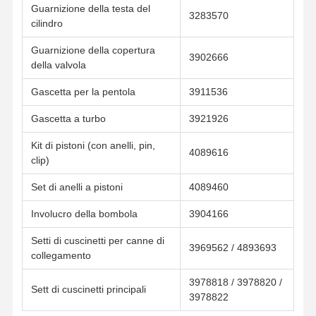
Guarnizione della testa del
3283570
cilindro
Controllo Di
Contattaci
Chatta Ora
Guarnizione della copertura
Qualità
3902666
della valvola
Parti del motore di escavatore Komatsu
Gascetta per la pentola
3911536
Gascetta a turbo
3921926
Escavatore Engine Parts di MITSUBISHI
Kit di pistoni (con anelli, pin,
Componenti del motore di Caterpillar
4089616
clip)
Parti di motori Kubota
Set di anelli a pistoni
4089460
Parti del motore Cummins
Involucro della bombola
3904166
Parti di motori YANMAR
Setti di cuscinetti per canne di
3969562 / 4893693
collegamento
DOOSAN Parti di motori per escavatori
3978818 / 3978820 /
Sett di cuscinetti principali
3978822
Isuzu Excavator Engine Parts