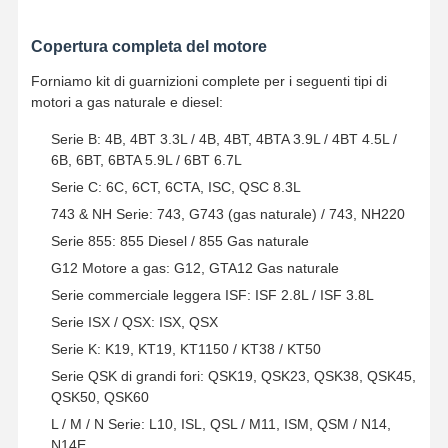
Pompa di olio motore
Copertura completa del motore
biella del motore
Forniamo kit di guarnizioni complete per i seguenti tipi di
Testata del cilindro del motore
motori a gas naturale e diesel:
Serie B: 4B, 4BT 3.3L / 4B, 4BT, 4BTA 3.9L / 4BT 4.5L /
Anello di stantuffo del motore
6B, 6BT, 6BTA 5.9L / 6BT 6.7L
Albero a gomito del motore diesel
Serie C: 6C, 6CT, 6CTA, ISC, QSC 8.3L
743 & NH Serie: 743, G743 (gas naturale) / 743, NH220
albero a camme del motore diesel
Serie 855: 855 Diesel / 855 Gas naturale
Turbocompressore motore
G12 Motore a gas: G12, GTA12 Gas naturale
Serie commerciale leggera ISF: ISF 2.8L / ISF 3.8L
Kit guarnizioni di altre marche
Serie ISX / QSX: ISX, QSX
Serie K: K19, KT19, KT1150 / KT38 / KT50
Serie QSK di grandi fori: QSK19, QSK23, QSK38, QSK45,
QSK50, QSK60
L / M / N Serie: L10, ISL, QSL / M11, ISM, QSM / N14,
N14E