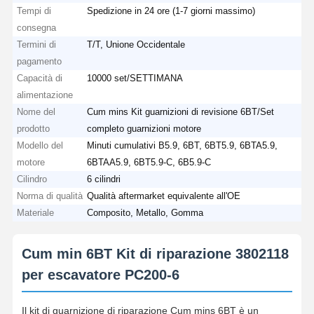
Tempi di
Spedizione in 24 ore (1-7 giorni massimo)
consegna
Termini di
T/T, Unione Occidentale
pagamento
Capacità di
10000 set/SETTIMANA
alimentazione
Nome del
Cum mins Kit guarnizioni di revisione 6BT/Set
prodotto
completo guarnizioni motore
Modello del
Minuti cumulativi B5.9, 6BT, 6BT5.9, 6BTA5.9,
motore
6BTAA5.9, 6BT5.9-C, 6B5.9-C
Cilindro
6 cilindri
Norma di qualità
Qualità aftermarket equivalente all'OE
Materiale
Composito, Metallo, Gomma
Cum min 6BT Kit di riparazione 3802118
per escavatore PC200-6
Il kit di guarnizione di riparazione Cum mins 6BT è un