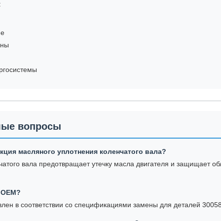
:
ие
ины
ргосистемы
мые вопросы
нкция масляного уплотнения коленчатого вала?
чатого вала предотвращает утечку масла двигателя и защищает об
а OEM?
товлен в соответствии со спецификациями замены для деталей 3005