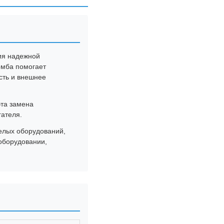
ия надежной
омба помогает
сть и внешнее
эта замена
гателя.
елых оборудований,
 оборудовании,