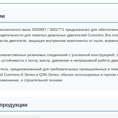
ии
коленчатого вала 3005887 / 3001771 предназначен для обеспечен
одительности для тяжелых дизельных двигателей Cummins.Эта пл
масла двигателя, защищая внутренние компоненты от пыли, влажно
кокачественных резиновых соединений с усиленной конструкцией, 
 устойчивость к теплу, маслу, давлению и непрерывной работе дви
итель, предназначенный для требовательных промышленных и тяж
ей Cummins K-Series и QSK-Series, обычно используемых в горном
рименение, и строительной техники.
продукции