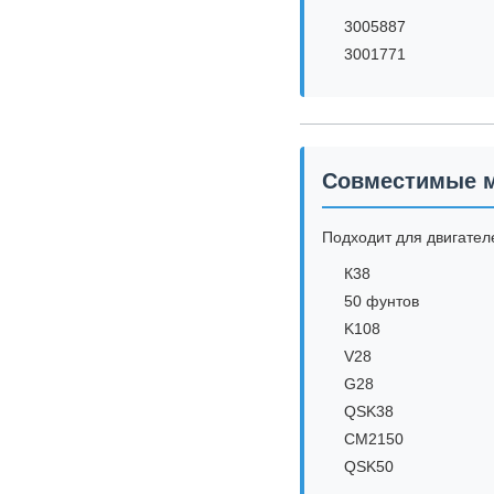
3005887
3001771
Совместимые м
Подходит для двигател
К38
50 фунтов
K108
V28
G28
QSK38
CM2150
QSK50