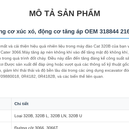
MÔ TẢ SẢN PHẨM
ng cơ xúc xó, động cơ tăng áp OEM 318844 21
 mất và cải thiện hiệu quả nhiên liệu trong máy đào Cat 320B của bạn 
 Cater 3066.Máy tăng áp nén không khí vào để tăng mật độ không khí,
 trong quá trình đốt cháy. Điều này dẫn đến tăng đáng kể công suất 
cơ.Được sản xuất để đáp ứng hoặc vượt quá các thông số kỹ thuật gố
, giảm khí thải thải và độ bền lâu dài trong các ứng dụng excavator đòi
9880018, 0R4182, 0R4182B, và các biến thể liên quan.
Chi tiết
Loại 320B, 320B L, 320B LN, 320B U
Đường cột 3066, 3066T