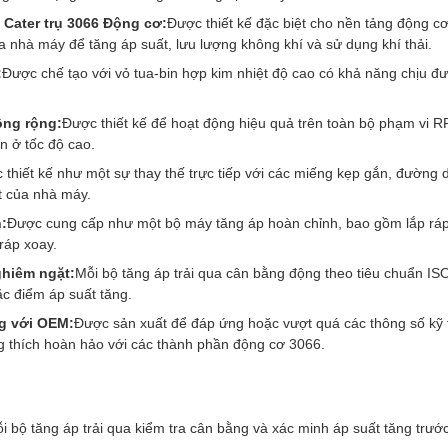
 Cater trụ 3066 Động cơ:
Được thiết kế đặc biệt cho nền tảng động c
a nhà máy để tăng áp suất, lưu lượng không khí và sử dụng khí thải.
:
Được chế tạo với vỏ tua-bin hợp kim nhiệt độ cao có khả năng chịu đư
ộng rộng:
Được thiết kế để hoạt động hiệu quả trên toàn bộ phạm vi 
n ở tốc độ cao.
 thiết kế như một sự thay thế trực tiếp với các miếng kẹp gắn, đường 
t của nhà máy.
:
Được cung cấp như một bộ máy tăng áp hoàn chỉnh, bao gồm lắp ráp 
 ráp xoay.
ghiêm ngặt:
Mỗi bộ tăng áp trải qua cân bằng động theo tiêu chuẩn I
c điểm áp suất tăng.
g với OEM:
Được sản xuất để đáp ứng hoặc vượt quá các thông số kỹ t
 thích hoàn hảo với các thành phần động cơ 3066.
i bộ tăng áp trải qua kiểm tra cân bằng và xác minh áp suất tăng trướ