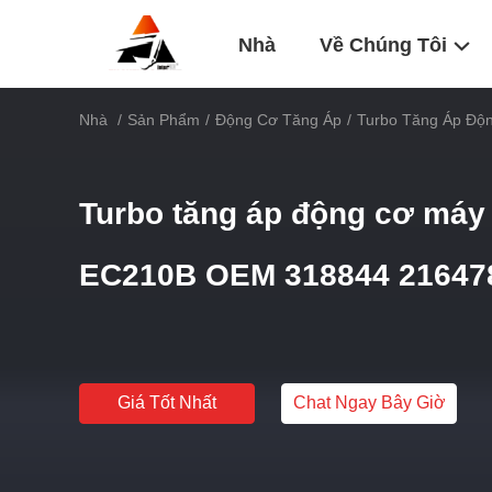
Nhà
Về Chúng Tôi
Nhà
/
Sản Phẩm
/
Động Cơ Tăng Áp
/
Turbo Tăng Áp Độ
Turbo tăng áp động cơ máy 
EC210B OEM 318844 21647
Giá Tốt Nhất
Chat Ngay Bây Giờ