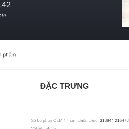
142
 bán
n phẩm
ĐẶC TRƯNG
Số bộ phận OEM / Tham chiếu chéo:
318844 216478
Vật liệu nhà ở: