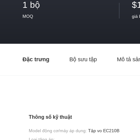
1 bộ
$
MOQ
giá
Đặc trưng
Bộ sưu tập
Mô tả sả
Thông số kỹ thuật
Model động cơ/máy áp dụng:
Tập vo EC210B
Loại tăng áp: