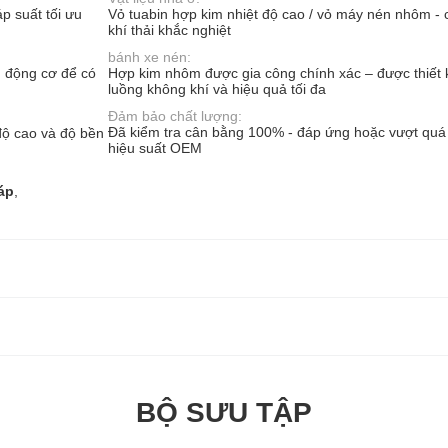
áp suất tối ưu
Vỏ tuabin hợp kim nhiệt độ cao / vỏ máy nén nhôm - 
khí thải khắc nghiệt
bánh xe nén:
ầu động cơ để có
Hợp kim nhôm được gia công chính xác – được thiết 
luồng không khí và hiệu quả tối đa
Đảm bảo chất lượng:
Đã kiểm tra cân bằng 100% - đáp ứng hoặc vượt quá 
độ cao và độ bền
hiệu suất OEM
áp
,
BỘ SƯU TẬP