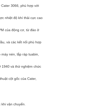
ơ Cater 3066, phù hợp với
ợc nhiệt độ khí thải cực cao
RPM của động cơ, từ đào ở
dầu, và các kết nối phù hợp
máy nén, lắp ráp tuabin,
SO 1940 và thử nghiệm chức
huật cột gốc của Cater,
c khi vận chuyển.