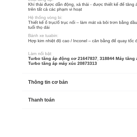
Khí thải được dẫn động, xả thải - được thiết kế để tăng 
trên tất cả các phạm vi hoạt
Hệ thống vòng bi:
Thiết kế ổ trục/ổ trục nổi – làm mát và bôi trơn bằng d
tuổi thọ dài
Bánh xe tuabin:
Hợp kim nhiệt độ cao / Inconel – cân bằng để quay tốc 
Làm nổi bật:
Turbo tăng áp động cơ 21647837
,
318844 Máy tăng 
Turbo tăng áp máy xúc 20873313
Thông tin cơ bản
Thanh toán