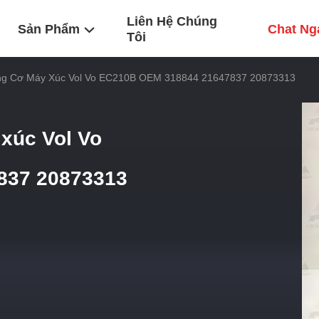
Liên Hệ Chúng
Sản Phẩm
Chat Ng
Tôi
ng Cơ Máy Xúc Vol Vo EC210B OEM 318844 21647837 20873313
xúc Vol Vo
837 20873313