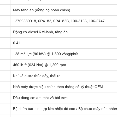
Máy tăng áp (đồng bộ hoàn chỉnh)
12709880018, 0R4182, 0R4182B, 100-3166, 106-5747
Động cơ diesel 6 xi-lanh, tăng áp
6.4 L
128 mã lực (96 kW) @ 1,800 vòng/phút
460 lb-ft (624 Nm) @ 1,200 rpm
Khí xả được thúc đẩy, thải ra
Nhà máy được hiệu chỉnh theo thông số kỹ thuật OEM
Dầu động cơ làm mát và bôi trơn
Bộ chứa tua-bin hợp kim nhiệt độ cao / Bộ chứa máy nén nhô