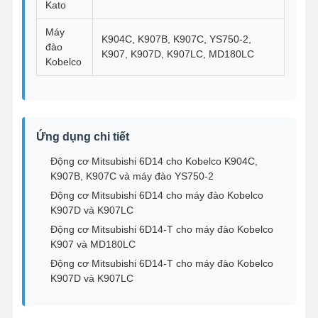
Kato
Máy
K904C, K907B, K907C, YS750-2,
đào
Kiểm Soát
Liên Hệ
Chat Ngay
K907, K907D, K907LC, MD180LC
Kobelco
Chất Lượng
Chúng Tôi
Bây Giờ
Bộ phận động cơ máy xúc Komatsu
Bộ phận động cơ máy đào MITSUBISHI
Ứng dụng chi tiết
Động cơ Mitsubishi 6D14 cho Kobelco K904C,
Phụ tùng động cơ Caterpillar
K907B, K907C và máy đào YS750-2
Các bộ phận động cơ Kubota
Động cơ Mitsubishi 6D14 cho máy đào Kobelco
K907D và K907LC
Bộ phận động cơ Cummins
Động cơ Mitsubishi 6D14-T cho máy đào Kobelco
K907 và MD180LC
YANMAR Bộ phận động cơ
Động cơ Mitsubishi 6D14-T cho máy đào Kobelco
K907D và K907LC
Bộ phận động cơ máy đào DOOSAN
Các bộ phận động cơ thợ đào Isuzu