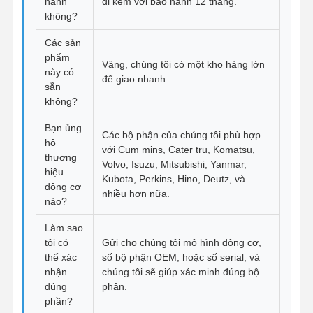
hành
đi kèm với bảo hành 12 tháng.
không?
Các sản
phẩm
Vâng, chúng tôi có một kho hàng lớn
này có
để giao nhanh.
sẵn
không?
Bạn ủng
Các bộ phận của chúng tôi phù hợp
hộ
với Cum mins, Cater trụ, Komatsu,
thương
Volvo, Isuzu, Mitsubishi, Yanmar,
hiệu
Kubota, Perkins, Hino, Deutz, và
động cơ
nhiều hơn nữa.
nào?
Làm sao
tôi có
Gửi cho chúng tôi mô hình động cơ,
thể xác
số bộ phận OEM, hoặc số serial, và
nhận
chúng tôi sẽ giúp xác minh đúng bộ
đúng
phận.
phần?