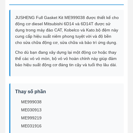
JUSHENG Full Gasket Kit ME999038 được thiết kế cho
động cơ diesel Mitsubishi 6D14 và 6D14T được sử
dụng trong máy đào CAT, Kobelco và Kato.bộ đệm này
cung cấp hiệu suất niêm phong tuyệt vời và độ bền
cho sửa chữa động cơ, sửa chữa và bảo trì ứng dụng.
Cho dù bạn đang xây dựng lại một động cơ hoặc thay
thế các vỏ vỏ mòn, bộ vỏ vỏ hoàn chỉnh này giúp đảm
bảo hiệu suất động cơ đáng tin cậy và tuổi thọ lâu dài.
Thay số phần
ME999038
ME030913
ME999219
ME031916