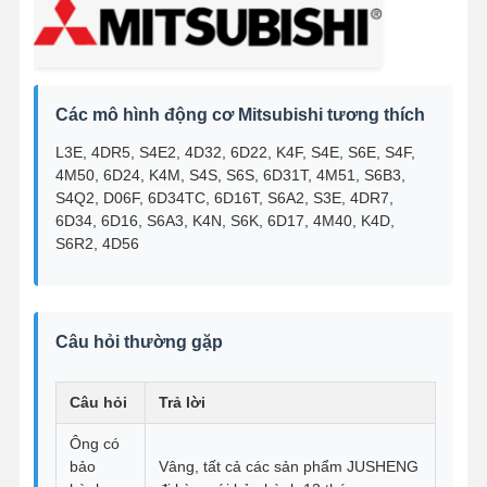
Các mô hình động cơ Mitsubishi tương thích
L3E, 4DR5, S4E2, 4D32, 6D22, K4F, S4E, S6E, S4F,
4M50, 6D24, K4M, S4S, S6S, 6D31T, 4M51, S6B3,
S4Q2, D06F, 6D34TC, 6D16T, S6A2, S3E, 4DR7,
6D34, 6D16, S6A3, K4N, S6K, 6D17, 4M40, K4D,
S6R2, 4D56
Câu hỏi thường gặp
Câu hỏi
Trả lời
Ông có
bảo
Vâng, tất cả các sản phẩm JUSHENG