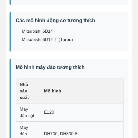
Các mô hình động cơ tương thích
Mitsubishi 6D14
Mitsubishi 6D14-T (Turbo)
Mô hình máy đào tương thích
Nhà
sản
Mô hình
xuất
Máy
E120
đào cột
Nhà
Sản Phẩm
Về Chúng
Tham Quan
Tôi
Nhà Máy
Máy
đào
DH700, DH800-5