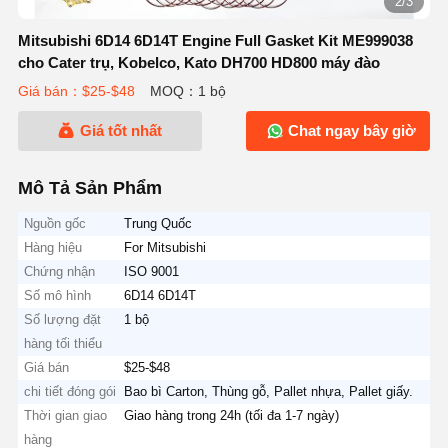
2/3
Mitsubishi 6D14 6D14T Engine Full Gasket Kit ME999038
cho Cater trụ, Kobelco, Kato DH700 HD800 máy đào
Giá bán：$25-$48
MOQ：1 bộ
Giá tốt nhất
Chat ngay bây giờ
Mô Tả Sản Phẩm
Nguồn gốc
Trung Quốc
Hàng hiệu
For Mitsubishi
Chứng nhận
ISO 9001
Số mô hình
6D14 6D14T
Số lượng đặt
1 bộ
hàng tối thiểu
Giá bán
$25-$48
chi tiết đóng gói
Bao bì Carton, Thùng gỗ, Pallet nhựa, Pallet giấy.
Thời gian giao
Giao hàng trong 24h (tối đa 1-7 ngày)
hàng