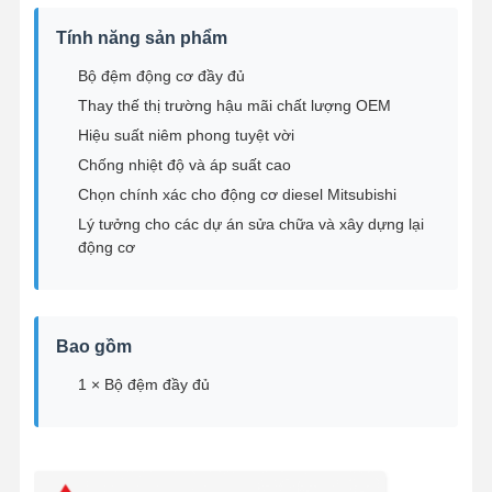
Máy bơm dầu
Tính năng sản phẩm
Bộ đệm động cơ đầy đủ
Thanh nối động cơ
Thay thế thị trường hậu mãi chất lượng OEM
Đầu xi lanh động cơ
Hiệu suất niêm phong tuyệt vời
Chống nhiệt độ và áp suất cao
Vòng piston động cơ
Chọn chính xác cho động cơ diesel Mitsubishi
trục khuỷu động cơ diesel
Lý tưởng cho các dự án sửa chữa và xây dựng lại
động cơ
trục cam động cơ diesel
Động cơ tăng áp
Bao gồm
Bộ gioăng của các hãng khác
1 × Bộ đệm đầy đủ