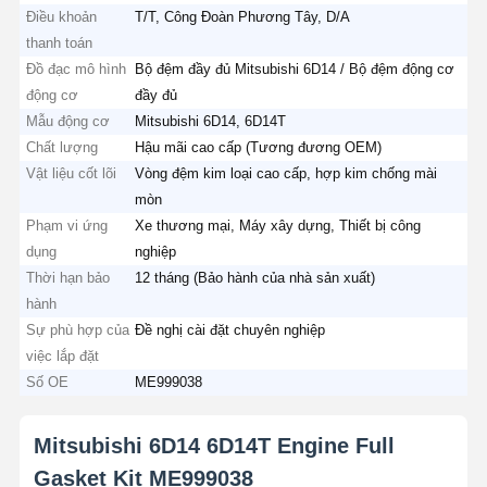
Điều khoản
T/T, Công Đoàn Phương Tây, D/A
thanh toán
Đồ đạc mô hình
Bộ đệm đầy đủ Mitsubishi 6D14 / Bộ đệm động cơ
động cơ
đầy đủ
Mẫu động cơ
Mitsubishi 6D14, 6D14T
Chất lượng
Hậu mãi cao cấp (Tương đương OEM)
Vật liệu cốt lõi
Vòng đệm kim loại cao cấp, hợp kim chống mài
mòn
Phạm vi ứng
Xe thương mại, Máy xây dựng, Thiết bị công
dụng
nghiệp
Thời hạn bảo
12 tháng (Bảo hành của nhà sản xuất)
hành
Sự phù hợp của
Đề nghị cài đặt chuyên nghiệp
việc lắp đặt
Số OE
ME999038
Mitsubishi 6D14 6D14T Engine Full
Gasket Kit ME999038