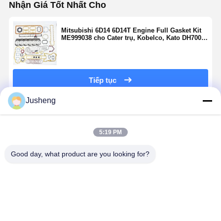
Nhận Giá Tốt Nhất Cho
Mitsubishi 6D14 6D14T Engine Full Gasket Kit
ME999038 cho Cater trụ, Kobelco, Kato DH700
HD800 máy đào
Tiếp tục
Jusheng
Sản Phẩm Khuyến Cáo
5:19 PM
Good day, what product are you looking for?
Komatsu
Mitsubishi
Mitsubishi
Mitsubishi
6D114
6D16-2AT Bộ
6D16-2AT Bộ
6D16T Bộ
Overhaul
đệm đầu xi
ghép sửa
ghép động
Gasket Kit OE
lanh
chữa động cơ
đầy đủ cho
6154-K1-9900
ME078707 cho
đầy đủ
động cơ
Giá tốt nhất
Giá tốt nhất
Giá tốt nhất
Giá tốt nh