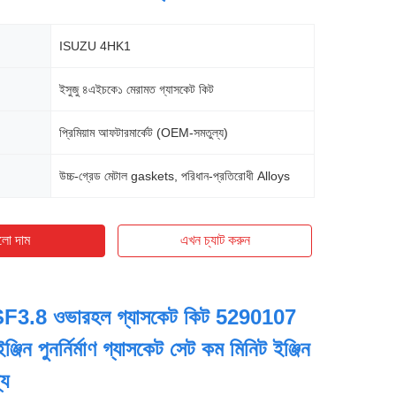
ISUZU 4HK1
ইসুজু ৪এইচকে১ মেরামত গ্যাসকেট কিট
প্রিমিয়াম আফটারমার্কেট (OEM-সমতুল্য)
উচ্চ-গ্রেড মেটাল gaskets, পরিধান-প্রতিরোধী Alloys
লো দাম
এখন চ্যাট করুন
ISF3.8 ওভারহল গ্যাসকেট কিট 5290107
িন পুনর্নির্মাণ গ্যাসকেট সেট কম মিনিট ইঞ্জিন
্য