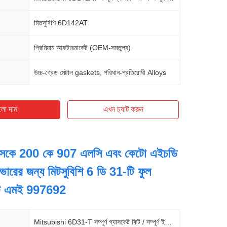
মিতসুবিশি 6D142AT
প্রিমিয়াম আফটারমার্কেট (OEM-সমতুল্য)
উচ্চ-গ্রেড মেটাল gaskets, পরিধান-প্রতিরোধী Alloys
লো দাম
এখন চ্যাট করুন
সকে 200 কে 907 এলসি এবং কেটো এইচডি
ভারের জন্য মিটসুবিশি 6 ডি 31-টি ফুল
েট এমই 997692
Mitsubishi 6D31-T সম্পূর্ণ গ্যাসকেট কিট / সম্পূর্ণ ইঞ্জিন গ্যাসকেট সেট