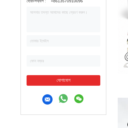
হোয়াটসঅ্যাপ :
+8613570910096
যোগাযোগ