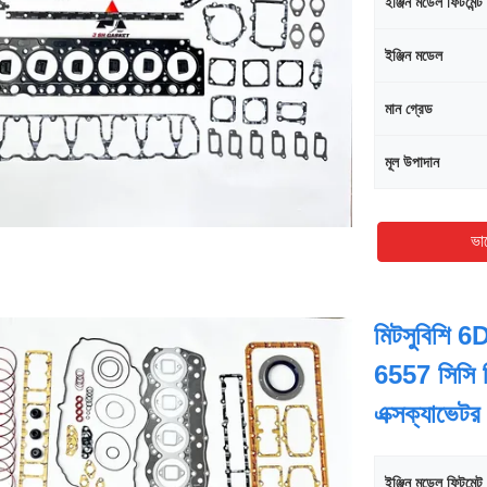
ইঞ্জিন মডেল ফিটমেন্ট
ইঞ্জিন মডেল
মান গ্রেড
মূল উপাদান
ভা
মিটসুবিশি 
6557 সিসি ডি
এক্সক্যাভেটর 
ইঞ্জিন মডেল ফিটমেন্ট