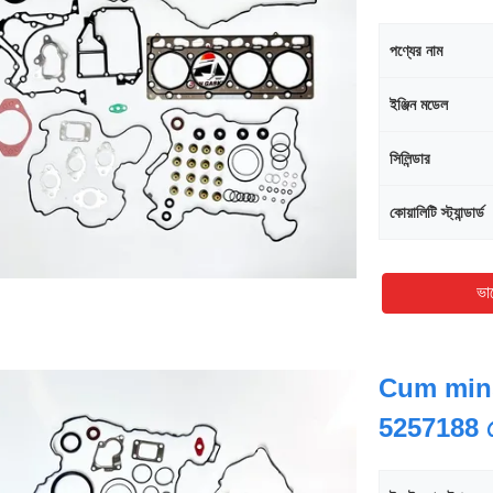
পণ্যের নাম
ইঞ্জিন মডেল
সিলিন্ডার
কোয়ালিটি স্ট্যান্ডার্ড
ভা
Cum mins 
5257188 মোট