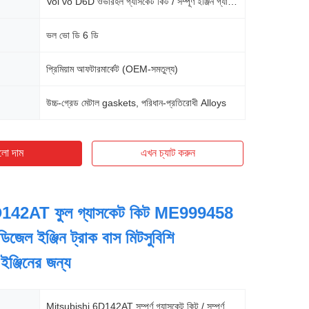
Vol vo D6D ওভারহল গ্যাসকেট কিট / সম্পূর্ণ ইঞ্জিন গ্যাসকেট সেট
ভল ভো ডি 6 ডি
প্রিমিয়াম আফটারমার্কেট (OEM-সমতুল্য)
উচ্চ-গ্রেড মেটাল gaskets, পরিধান-প্রতিরোধী Alloys
লো দাম
এখন চ্যাট করুন
6D142AT ফুল গ্যাসকেট কিট ME999458
জেল ইঞ্জিন ট্রাক বাস মিটসুবিশি
ইঞ্জিনের জন্য
Mitsubishi 6D142AT সম্পূর্ণ গ্যাসকেট কিট / সম্পূর্ণ ইঞ্জিন গ্যাসকেট সেট