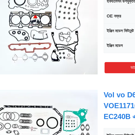
ইনস্টলেশন উপযুক্ত
OE নম্বর
ইঞ্জিন মডেল ফিটমেন্ট
ইঞ্জিন মডেল
ভা
Vol vo D6D
VOE1171
EC240B এক্