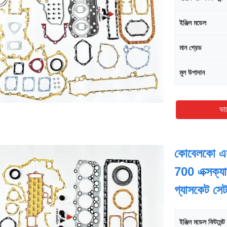
ইঞ্জিন মডেল
মান গ্রেড
মূল উপাদান
ভা
কোবেলকো এ
700 এক্সক্যা
গ্যাসকেট স
ইঞ্জিন মডেল ফিটমেন্ট