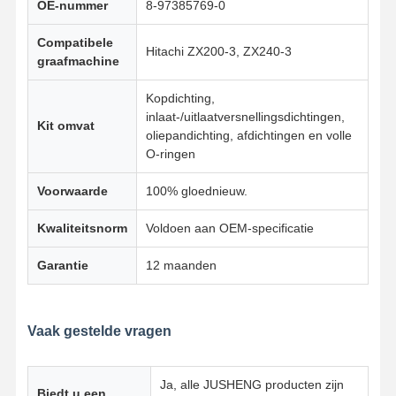
OE-nummer
8-97385769-0
Compatibele
Hitachi ZX200-3, ZX240-3
graafmachine
Kopdichting,
inlaat-/uitlaatversnellingsdichtingen,
Kit omvat
oliepandichting, afdichtingen en volle
O-ringen
Voorwaarde
100% gloednieuw.
Kwaliteitsnorm
Voldoen aan OEM-specificatie
Garantie
12 maanden
Vaak gestelde vragen
Thuis
Producten
Over Ons
Fabrieksreis
Ja, alle JUSHENG producten zijn
Biedt u een