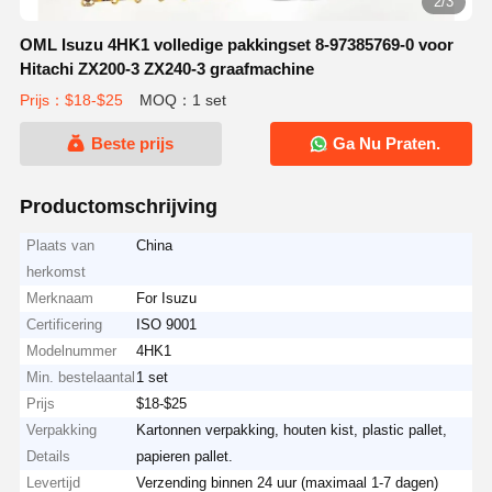
2/3
OML Isuzu 4HK1 volledige pakkingset 8-97385769-0 voor
Hitachi ZX200-3 ZX240-3 graafmachine
Prijs：$18-$25
MOQ：1 set
Beste prijs
Ga Nu Praten.
Productomschrijving
Plaats van
China
herkomst
Merknaam
For Isuzu
Certificering
ISO 9001
Modelnummer
4HK1
Min. bestelaantal
1 set
Prijs
$18-$25
Verpakking
Kartonnen verpakking, houten kist, plastic pallet,
Details
papieren pallet.
Levertijd
Verzending binnen 24 uur (maximaal 1-7 dagen)