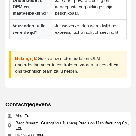
Ondersteunt u
Ja, OEM, private labeling en
motor Oliepomp
OEM en
aangepaste verpakkingen zijn
maatverpakking?
beschikbaar.
motor koppelstang
Verzenden jullie
Ja, we verzenden wereldwijd per
Motor Cilinderkop
wereldwijd?
express, luchtvracht of zeevracht.
Motorzuigerveer
Dieselmotortrapas
Belangrijk:
Gelieve uw motormodel en OEM-
onderdeelnummer te controleren voordat u bestelt.En
dieselmotornokkenas
ons technisch team zal u helpen..
Motor turbolader
Gasketsets van andere merken
Contactgegevens
Mrs. Yu
Bedrijfsnaam: Guangzhou Jusheng Precision Manufacturing Co.,
Ltd.
86 13570910096