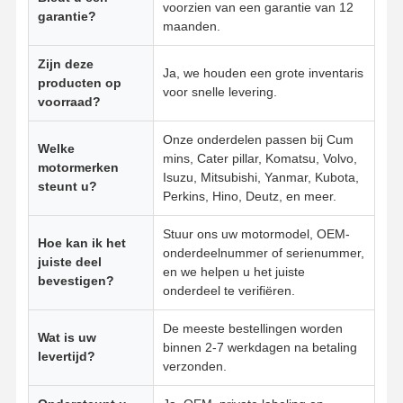
voorzien van een garantie van 12
garantie?
maanden.
Kwaliteitscont
Contacteer
Ga Nu
Zijn deze
Role
Ons
Praten.
Ja, we houden een grote inventaris
producten op
voor snelle levering.
voorraad?
Komatsu graafmachine -motoronderdelen
Onze onderdelen passen bij Cum
Welke
MITSUBISHI-Graafwerktuig Engine Parts
mins, Cater pillar, Komatsu, Volvo,
motormerken
Isuzu, Mitsubishi, Yanmar, Kubota,
steunt u?
De Motoronderdelen van Caterpillar
Perkins, Hino, Deutz, en meer.
Onderdelen voor Kubota-motoren
Stuur ons uw motormodel, OEM-
Hoe kan ik het
onderdeelnummer of serienummer,
juiste deel
Cummins motoronderdelen
en we helpen u het juiste
bevestigen?
onderdeel te verifiëren.
YANMAR Motoronderdelen
De meeste bestellingen worden
Wat is uw
DOOSAN Deeltjes van graafmachines
binnen 2-7 werkdagen na betaling
levertijd?
verzonden.
Isuzu Excavator Engine Parts