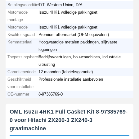
Betalingscondities
T/T, Western Union, D/A
Motormodel
Isuzu 4HK1 volledige pakkingset
montage
Motormodel
Isuzu 4HK1 volledige pakkingset
Kwaliteitsgraad
Premium aftermarket (OEM-equivalent)
Kernmateriaal
Hoogwaardige metalen pakkingen, slijtvaste
legeringen
Toepassingsbereik
Bedrijfsvoertuigen, bouwmachines, industriële
uitrusting
Garantieperiode
12 maanden (fabrieksgarantie)
Geschiktheid
Professionele installatie aanbevolen
voor installatie
OE-nummer
8-97385769-0
OML Isuzu 4HK1 Full Gasket Kit 8-97385769-
0 voor Hitachi ZX200-3 ZX240-3
graafmachine