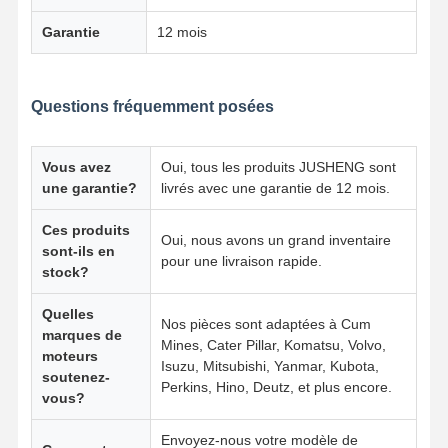
Garantie
12 mois
Contrôle De
Contact
Parlez
La Qualité
Maintenant.
Questions fréquemment posées
Pièces de moteur d'excavatrice Komatsu
Vous avez
Oui, tous les produits JUSHENG sont
Excavatrice Engine Parts de MITSUBISHI
une garantie?
livrés avec une garantie de 12 mois.
pièces de moteur de chenille
Ces produits
Oui, nous avons un grand inventaire
sont-ils en
pour une livraison rapide.
Pièces de moteur Kubota
stock?
Pièces de moteur Cummins
Quelles
Nos pièces sont adaptées à Cum
marques de
Mines, Cater Pillar, Komatsu, Volvo,
YANMAR Pièces de moteur
moteurs
Isuzu, Mitsubishi, Yanmar, Kubota,
soutenez-
Perkins, Hino, Deutz, et plus encore.
DOOSAN Pièces de moteur de pelle
vous?
Isuzu Excavator Engine Parts
Envoyez-nous votre modèle de