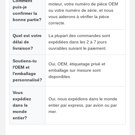
Comment
moteur, votre numéro de pièce OEM
puis-je
pompe à huile moteur
ou votre numéro de série, et nous
confirmer la
vous aiderons à vérifier la pièce
bonne partie?
bielle de moteur
correcte.
Culasse de moteur
Quel est votre
La plupart des commandes sont
délai de
expédiées dans les 2 à 7 jours
Anneau de piston de moteur
livraison?
ouvrables suivant le paiement.
Vilebrequin de moteur diesel
Soutiens-tu
Oui, OEM, étiquetage privé et
l'OEM et
emballage sur mesure sont
arbre à cames de moteur diesel
l'emballage
disponibles.
personnalisé?
Turbocompresseur de moteur
Vous
Kits de joints d'autres marques
expédiez
Oui, nous expédions dans le monde
dans le
entier par express, par avion ou par
monde
mer.
entier?