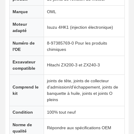
Marque
OML
Moteur
Isuzu 4HK1 (injection électronique)
adapté
Numéro de
8-97385769-0 Pour les produits
l'OE
chimiques
Excavateur
Hitachi ZX200-3 et ZX240-3
compatible
joints de tête, joints de collecteur
Comprend le
d'admission/d'échappement, joints de
kit
banquette à huile, joints et joints O
pleins
Condition
100% tout neuf
Aperçu
Produits
A Propos De
Visite D'usine
Nous
Norme de
Répondre aux spécifications OEM
qualité