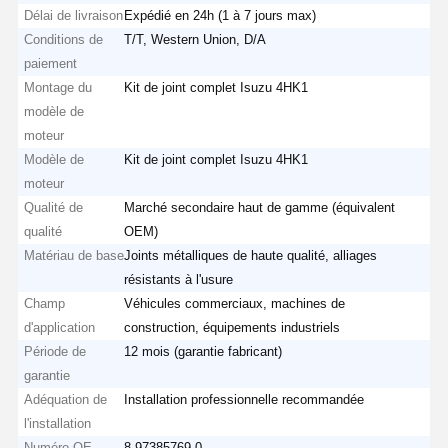
Délai de livraison
Expédié en 24h (1 à 7 jours max)
Conditions de
T/T, Western Union, D/A
paiement
Montage du
Kit de joint complet Isuzu 4HK1
modèle de
moteur
Modèle de
Kit de joint complet Isuzu 4HK1
moteur
Qualité de
Marché secondaire haut de gamme (équivalent
qualité
OEM)
Matériau de base
Joints métalliques de haute qualité, alliages
résistants à l'usure
Champ
Véhicules commerciaux, machines de
d'application
construction, équipements industriels
Période de
12 mois (garantie fabricant)
garantie
Adéquation de
Installation professionnelle recommandée
l'installation
Numéro OE
8-97385769-0