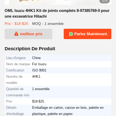
2/3
OML Isuzu 4HK1 Kit de joints complets 8-97385769-0 pour
une excavatrice Hitachi
Prix：$18-$25
MOQ：1 ensemble
meilleur prix
Parlez Maintenant.
Description De Produit
Lieu d'origine
Chine
Nom de marque
For Isuzu
Certification
ISO 9001
Numéro de
4HK1
modèle
Quantité de
1 ensemble
commande min
Prix
$18-$25
Détails
Emballage en carton, caisse en bois, palette en
d'emballage
plastique, palette en papier.