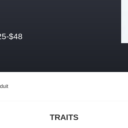
25-$48
duit
TRAITS