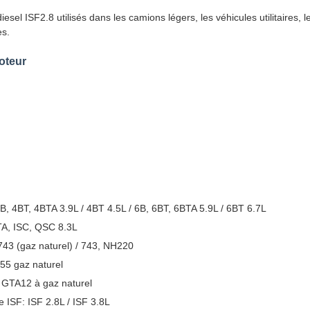
esel ISF2.8 utilisés dans les camions légers, les véhicules utilitaires, 
es.
oteur
4B, 4BT, 4BTA 3.9L / 4BT 4.5L / 6B, 6BT, 6BTA 5.9L / 6BT 6.7L
TA, ISC, QSC 8.3L
743 (gaz naturel) / 743, NH220
855 gaz naturel
 GTA12 à gaz naturel
 ISF: ISF 2.8L / ISF 3.8L