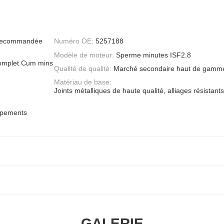
e recommandée
Numéro OE:
5257188
Modèle de moteur:
Sperme minutes ISF2.8
 complet Cum mins
Qualité de qualité:
Marché secondaire haut de gamme
Matériau de base:
Joints métalliques de haute qualité, alliages résistants
ipements
GALERIE