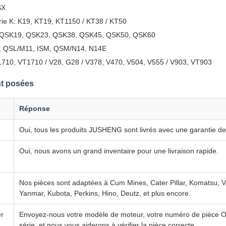
SX
érie K: K19, KT19, KT1150 / KT38 / KT50
s: QSK19, QSK23, QSK38, QSK45, QSK50, QSK60
SL, QSL/M11, ISM, QSM/N14, N14E
V1710, VT1710 / V28, G28 / V378, V470, V504, V555 / V903, VT903
t posées
Réponse
Oui, tous les produits JUSHENG sont livrés avec une garantie de
Oui, nous avons un grand inventaire pour une livraison rapide.
Nos pièces sont adaptées à Cum Mines, Cater Pillar, Komatsu, Vo
Yanmar, Kubota, Perkins, Hino, Deutz, et plus encore.
er
Envoyez-nous votre modèle de moteur, votre numéro de pièce 
série, et nous vous aiderons à vérifier la pièce correcte.