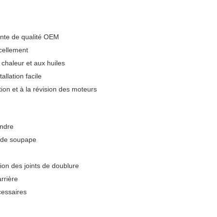
nte de qualité OEM
cellement
 chaleur et aux huiles
allation facile
tion et à la révision des moteurs
indre
e de soupape
ion des joints de doublure
rrière
écessaires