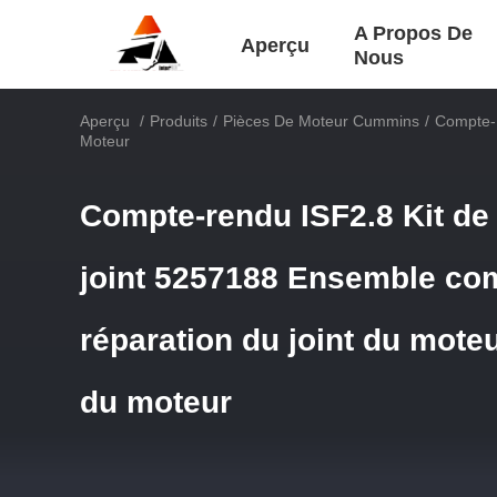
A Propos De
Aperçu
Nous
Aperçu
/
Produits
/
Pièces De Moteur Cummins
/
Compte-R
Moteur
Compte-rendu ISF2.8 Kit de 
joint 5257188 Ensemble co
réparation du joint du mote
du moteur