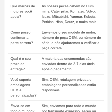
Que marcas de
As nossas peças cabem no Cum
motores você
mins, Cater pillar, Komatsu, Volvo,
apoia?
Isuzu, Mitsubishi, Yanmar, Kubota,
Perkins, Hino, Deutz, e muito mais.
Como posso
Envie-nos o seu modelo de motor,
confirmar a
número de peça OEM, ou número de
parte correta?
série, e nós ajudaremos a verificar a
peça correta.
Qual é o seu
A maioria das encomendas são
prazo de
enviadas dentro de 2-7 dias úteis
entrega?
após o pagamento.
Você suporta
Sim, OEM, rotulagem privada e
embalagens
embalagens personalizadas estão
OEM e
disponíveis.
personalizadas?
Envia-se em
Sim, enviamos para todo o mundo
todo o mundo?
por transporte expresso, aéreo ou