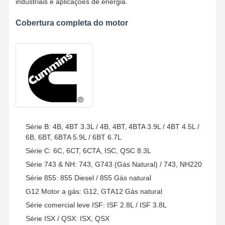
industriais e aplicações de energia.
Cobertura completa do motor
Controle De
Fale
Falem Agora.
Qualidade
Conosco
Peças do motor da escavadeira Komatsu
Máquina escavadora Engine Parts de MITSUBISHI
peças de motor da lagarta
Série B: 4B, 4BT 3.3L / 4B, 4BT, 4BTA 3.9L / 4BT 4.5L /
Partes de motores Kubota
6B, 6BT, 6BTA 5.9L / 6BT 6.7L
Série C: 6C, 6CT, 6CTA, ISC, QSC 8.3L
Peças do motor Cummins
Série 743 & NH: 743, G743 (Gás Natural) / 743, NH220
Série 855: 855 Diesel / 855 Gás natural
Partes de motores YANMAR
G12 Motor a gás: G12, GTA12 Gás natural
DOOSAN Partes de motores de escavadeiras
Série comercial leve ISF: ISF 2.8L / ISF 3.8L
Série ISX / QSX: ISX, QSX
Isuzu Excavator Engine Parts