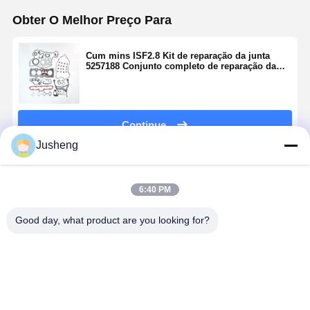
Obter O Melhor Preço Para
Cum mins ISF2.8 Kit de reparação da junta
5257188 Conjunto completo de reparação da
junta do motor para partes do motor Cum mins
Continue
Jusheng
Produtos Recomendados
6:40 PM
Good day, what product are you looking for?
Vedação de
Selo de óleo
Selo de óleo
Selo de ól
óleo do
do eixo
do
do eixo de
virabrequim
crankshaft
virabrequim
válvula
MD372536 /
4319020 para
dianteiro
3005887