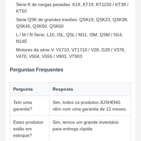
Série K de cargas pesadas: K19, KT19, KT1150 / KT38 /
Motor Pomba de óleo
KT50
Série QSK de grandes travões: QSK19, QSK23, QSK38,
haste de conexão do motor
QSK45, QSK50, QSK60
L / M / N Série: L10, ISL, QSL / M11, ISM, QSM / N14,
Cabeça do cilindro do motor
N14E
Anel de pistão do motor
Motores da série V: V1710, VT1710 / V28, G28 / V378,
V470, V504, V555 / V903, VT903
Eixo de manivela do motor diesel
Perguntas Frequentes
eixo de cames do motor diesel
Pergunta
Resposta
Turbocompressor do motor
Tem uma
Sim, todos os produtos JUSHENG
Kits de juntas de outras marcas
garantia?
vêm com uma garantia de 12 meses.
Estes produtos
Sim, temos um grande inventário
estão em
para entrega rápida.
estoque?