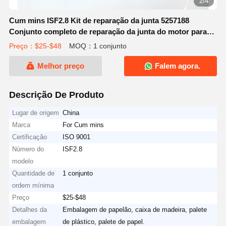
2/4
Cum mins ISF2.8 Kit de reparação da junta 5257188
Conjunto completo de reparação da junta do motor para
partes do motor Cum mins
Preço：$25-$48
MOQ：1 conjunto
Melhor preço
Falem agora.
Descrição De Produto
Lugar de origem
China
Marca
For Cum mins
Certificação
ISO 9001
Número do
ISF2.8
modelo
Quantidade de
1 conjunto
ordem mínima
Preço
$25-$48
Detalhes da
Embalagem de papelão, caixa de madeira, palete
embalagem
de plástico, palete de papel.