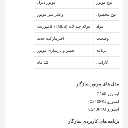
نوع موتور
موتور دیزل
نوع محصول
واشر سر موتور
مواد
فولاد چند لایه (MLS) / کامپوزیت
وضعیت
افترمارکت جدید
برنامه
تعمیر و بازسازی موتور
گارانتی
12 ماه
مدل های موتور سازگار
ایسوزو C240
ایسوزو C240PKJ
ایسوزو C240PKG
خانه
محصولات
دربارهی ما
کارخانه تور
برنامه های کاربردی سازگار