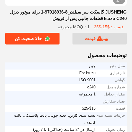
2/4
JUSHENG گاسکت سر سیلندر 8-97018936-1 برای موتور دیزل
Isuzu C240 قطعات جانبی پس از فروش
قیمت：$15-$25
MOQ：1 مجموعه
بهترین قیمت
حالا صحبت کن
توضیحات محصول
محل منبع
چین
نام تجاری
For Isuzu
گواهی
ISO 9001
شماره مدل
c240
مقدار حداقل
1 مجموعه
تعداد سفارش
قیمت
$15-$25
جزئیات بسته بندی
بسته بندی کارتن، جعبه چوبی، پالت پلاستیکی، پالت
کاغذی.
زمان تحویل
ارسال در 24 ساعت (حداکثر 1 تا 7 روز)