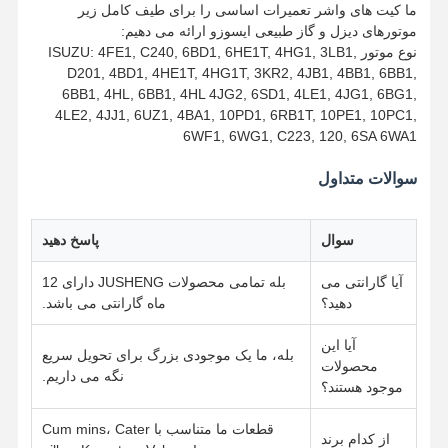
ما کیت های واشر تعمیرات اساسی را برای طیف کامل زیر
موتورهای دیزل و گاز طبیعی ایسوزو ارائه می دهیم:
نوع موتور ISUZU: 4FE1, C240, 6BD1, 6HE1T, 4HG1, 3LB1,
D201, 4BD1, 4HE1T, 4HG1T, 3KR2, 4JB1, 4BB1, 6BB1,
6BB1, 4HL, 6BB1, 4HL 4JG2, 6SD1, 4LE1, 4JG1, 6BG1,
4LE2, 4JJ1, 6UZ1, 4BA1, 10PD1, 6RB1T, 10PE1, 10PC1,
6WF1, 6WG1, C223, 120, 6SA 6WA1
سوالات متداول
سوال
پاسخ دهید
آیا گارانتی می
بله تمامی محصولات JUSHENG دارای 12
دهید؟
ماه گارانتی می باشد.
آیا این
بله، ما یک موجودی بزرگ برای تحویل سریع
محصولات
نگه می داریم.
موجود هستند؟
قطعات ما متناسب با Cum mins، Cater
از کدام برند