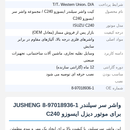
شرایط پرداخت
T/T، Western Union، D/A
نام محصول
کیت واشر سیلندر ایسوزو C240 ​​/ مجموعه واشر سر
ایسوزو C240
مدل موتور
ISUZU C240
درجه کیفیت
بازار پس از فروش ممتاز (معادل OEM)
مواد اصلی
واشرهای فلزی درجه بالا، آلیاژهای مقاوم در برابر
سایش
دامنه کاربرد
وسایل نقلیه تجاری، ماشین آلات ساختمانی، تجهیزات
صنعتی
دوره گارانتی
12 ماه (گارانتی سازنده)
مناسب بودن
نصب حرفه ای توصیه می شود
نصب
شماره OE
8-97018936-1
واشر سر سیلندر JUSHENG 8-97018936-1
برای موتور دیزل ایسوزو C240
این واشر سرسیلندر با کیفیت بالا برای ایجاد یک مهر و موم مطمئن