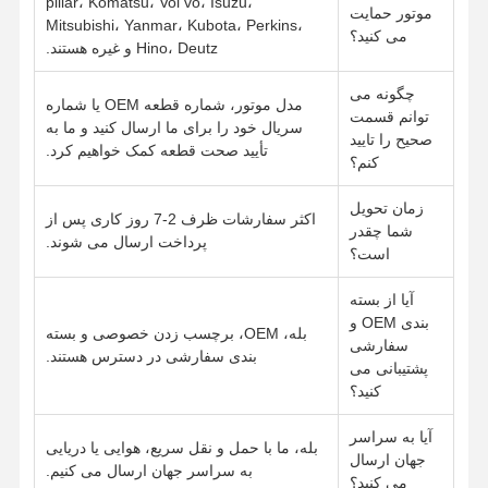
pillar، Komatsu، Vol vo، Isuzu،
موتور حمایت
Mitsubishi، Yanmar، Kubota، Perkins،
می کنید؟
Hino، Deutz و غیره هستند.
چگونه می
مدل موتور، شماره قطعه OEM یا شماره
توانم قسمت
سریال خود را برای ما ارسال کنید و ما به
صحیح را تایید
تأیید صحت قطعه کمک خواهیم کرد.
کنم؟
زمان تحویل
اکثر سفارشات ظرف 2-7 روز کاری پس از
شما چقدر
پرداخت ارسال می شوند.
است؟
آیا از بسته
بندی OEM و
بله، OEM، برچسب زدن خصوصی و بسته
سفارشی
بندی سفارشی در دسترس هستند.
پشتیبانی می
کنید؟
آیا به سراسر
بله، ما با حمل و نقل سریع، هوایی یا دریایی
جهان ارسال
به سراسر جهان ارسال می کنیم.
می کنید؟