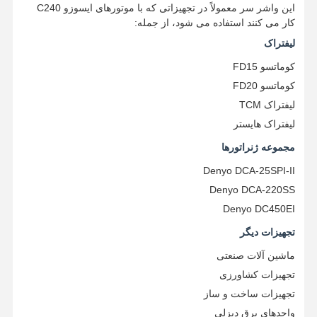
این واشر سر معمولاً در تجهیزاتی که با موتورهای ایسوزو C240 ​​
کار می کنند استفاده می شود، از جمله:
کنترل کیفیت
تماس با ما
حالا صحبت کن
لیفتراک
کوماتسو FD15
قطعات موتور بیل مکانیکی کوماتسو
کوماتسو FD20
لیفتراک TCM
قطعات موتور بیل مکانیکی میتسوبیشی
لیفتراک هایستر
قطعات موتور کاترپیلار
مجموعه ژنراتورها
قطعات موتور کوبوتا
Denyo DCA-25SPI-II
Denyo DCA-220SS
قطعات موتور کامینز
Denyo DC450EI
قطعات موتور YANMAR
تجهیزات دیگر
ماشین آلات صنعتی
قطعات موتور حفاری DOOSAN
تجهیزات کشاورزی
قطعات موتور حفاری ایسوزو
تجهیزات ساخت و ساز
واحدهای برق دیزلی
پمپ روغن موتور