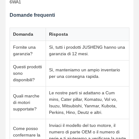
6WA1
Domande frequenti
Domanda
Risposta
Fornite una
Sì, tutti i prodotti JUSHENG hanno una
garanzia?
garanzia di 12 mesi.
Questi prodotti
Sì, manteniamo un ampio inventario
sono
per una consegna rapida.
disponibili?
Le nostre parti si adattano a Cum
Quali marche
mins, Cater pillar, Komatsu, Vol vo,
di motori
Isuzu, Mitsubishi, Yanmar, Kubota,
supportate?
Perkins, Hino, Deutz e altri.
Inviaci il modello del tuo motore, il
Come posso
numero di parte OEM o il numero di
confermare la
serie e ti aiuteremo a verificare la parte