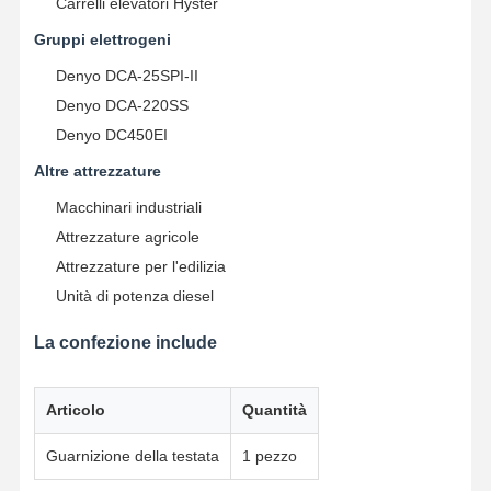
Carrelli elevatori Hyster
Pompa di olio motore
Gruppi elettrogeni
biella del motore
Denyo DCA-25SPI-II
Denyo DCA-220SS
Testata del cilindro del motore
Denyo DC450EI
Anello di stantuffo del motore
Altre attrezzature
Albero a gomito del motore diesel
Macchinari industriali
Attrezzature agricole
albero a camme del motore diesel
Attrezzature per l'edilizia
Turbocompressore motore
Unità di potenza diesel
Kit guarnizioni di altre marche
La confezione include
Articolo
Quantità
Guarnizione della testata
1 pezzo