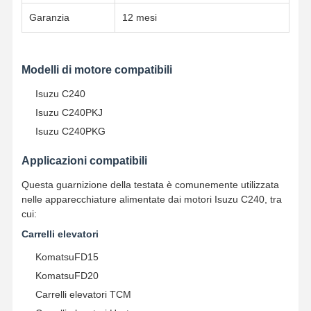
Garanzia
12 mesi
Controllo Di
Contattaci
Chatta Ora
Qualità
Modelli di motore compatibili
Parti del motore di escavatore Komatsu
Isuzu C240
Isuzu C240PKJ
Escavatore Engine Parts di MITSUBISHI
Isuzu C240PKG
Componenti del motore di Caterpillar
Applicazioni compatibili
Parti di motori Kubota
Questa guarnizione della testata è comunemente utilizzata
nelle apparecchiature alimentate dai motori Isuzu C240, tra
Parti del motore Cummins
cui:
Carrelli elevatori
Parti di motori YANMAR
KomatsuFD15
DOOSAN Parti di motori per escavatori
KomatsuFD20
Isuzu Excavator Engine Parts
Carrelli elevatori TCM