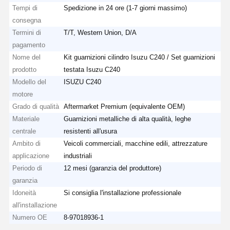
Tempi di
Spedizione in 24 ore (1-7 giorni massimo)
consegna
Termini di
T/T, Western Union, D/A
pagamento
Nome del
Kit guarnizioni cilindro Isuzu C240 ​​/ Set guarnizioni
prodotto
testata Isuzu C240
Modello del
ISUZU C240
motore
Grado di qualità
Aftermarket Premium (equivalente OEM)
Materiale
Guarnizioni metalliche di alta qualità, leghe
centrale
resistenti all'usura
Ambito di
Veicoli commerciali, macchine edili, attrezzature
applicazione
industriali
Periodo di
12 mesi (garanzia del produttore)
garanzia
Idoneità
Si consiglia l'installazione professionale
all'installazione
Numero OE
8-97018936-1