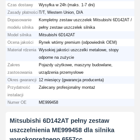
Czas dostawy
Wysyłka w 24h (maks. 1-7 dni)
Zasady płatności
T/T, Western Union, D/A
Dopasowanie
Kompletny zestaw uszczelek Mitsubishi 6D142AT /
modelu silnika
pełny zestaw uszczelek silnika
Model silnika
Mitsubishi 6D142AT
Ocena jakości
Rynek wtórny premium (odpowiednik OEM)
Materiał rdzenia
Wysokiej jakości uszczelki metalowe, stopy
odporne na zużycie
Zakres
Pojazdy użytkowe, maszyny budowlane,
zastosowania
urządzenia przemysłowe
Okres gwarancji
12 miesięcy (gwarancja producenta)
Przydatność
Zalecany profesjonalny montaż
instalacji
Numer OE
ME999458
Mitsubishi 6D142AT pełny zestaw
uszczelnienia ME999458 dla silnika
wysokoprężnego 6557cc