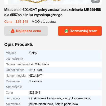
2/4
Mitsubishi 6D142AT pełny zestaw uszczelnienia ME999458
dla 6557cc silnika wysokoprężnego
Cena：$25-$48
MOQ：1 zestaw
Najlepsza cena
Rozmawiaj teraz
Opis Produktu
Miejsce
Chiny
pochodzenia
Nazwa handlowa
For Mitsubishi
Orzecznictwo
ISO 9001
Numer modelu
6D142AT
Minimalne
1 zestaw
zamówienie
Cena
$25-$48
Szczegóły
Opakowanie kartonowe, skrzynka drewniana,
pakowania
paleta plastikowa, paleta papierowa.