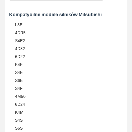
Kompatybilne modele silników Mitsubishi
Kontrola
Skontaktuj
Rozmawiaj
L3E
Jakości
Się Z Nami
Teraz
4DR5
S4E2
Części silnika koparki Komatsu
4D32
Części silnika koparki MITSUBISHI
6D22
K4F
Części do silników Caterpillar
S4E
Części silników Kubota
S6E
S4F
Części silnika CUMMINS
4M50
6D24
Części silników YANMAR
K4M
DOOSAN Części silników koparek
S4S
S6S
Części silników koparek Isuzu