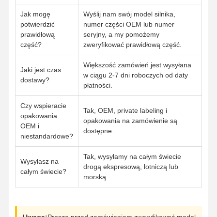
Jak mogę
Wyślij nam swój model silnika,
potwierdzić
numer części OEM lub numer
prawidłową
seryjny, a my pomożemy
część?
zweryfikować prawidłową część.
Większość zamówień jest wysyłana
Jaki jest czas
w ciągu 2-7 dni roboczych od daty
dostawy?
płatności.
Czy wspieracie
Tak, OEM, private labeling i
opakowania
opakowania na zamówienie są
OEM i
dostępne.
niestandardowe?
Tak, wysyłamy na całym świecie
Wysyłasz na
drogą ekspresową, lotniczą lub
całym świecie?
morską.
Uwaga:
Proszę przed zamówieniem zweryfikować model