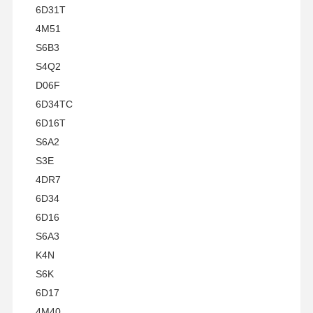
6D31T
pompa oleju silnika
4M51
S6B3
Korbowód silnika
S4Q2
Głowica cylindrów silnika
D06F
6D34TC
Pierścień tłokowy silnika
6D16T
wał korbowy silnika Diesla
S6A2
S3E
wałek rozrządu silnika Diesla
4DR7
Turbosprężarka silnika
6D34
6D16
Zestawy uszczelek innych marek
S6A3
K4N
S6K
6D17
4M40