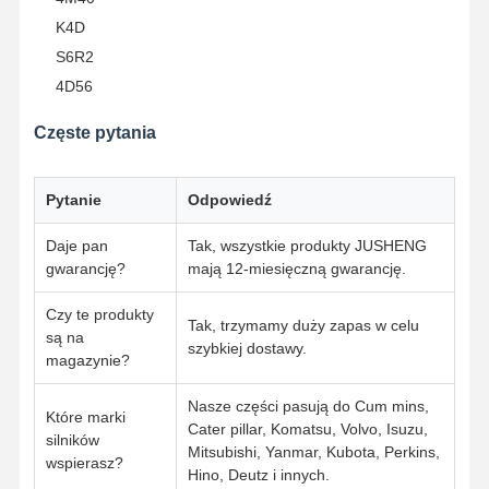
K4D
S6R2
4D56
Częste pytania
Pytanie
Odpowiedź
Daje pan
Tak, wszystkie produkty JUSHENG
gwarancję?
mają 12-miesięczną gwarancję.
Czy te produkty
Tak, trzymamy duży zapas w celu
są na
szybkiej dostawy.
magazynie?
Nasze części pasują do Cum mins,
Które marki
Cater pillar, Komatsu, Volvo, Isuzu,
silników
Mitsubishi, Yanmar, Kubota, Perkins,
wspierasz?
Hino, Deutz i innych.