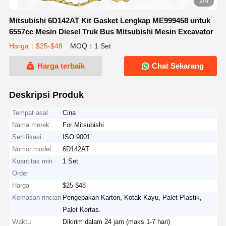
2/4
Mitsubishi 6D142AT Kit Gasket Lengkap ME999458 untuk
6557cc Mesin Diesel Truk Bus Mitsubishi Mesin Excavator
Harga：$25-$48
MOQ：1 Set
Harga terbaik
Chat Sekarang
Deskripsi Produk
Tempat asal
Cina
Nama merek
For Mitsubishi
Sertifikasi
ISO 9001
Nomor model
6D142AT
Kuantitas min
1 Set
Order
Harga
$25-$48
Kemasan rincian
Pengepakan Karton, Kotak Kayu, Palet Plastik,
Palet Kertas.
Waktu
Dikirim dalam 24 jam (maks 1-7 hari)