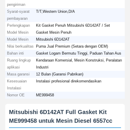
pengiriman
Syarat-syarat
T/T,Western Union,D/A
pembayaran
Perlengkapan
Kit Gasket Penuh Mitsubishi 6D142AT / Set
Model Mesin
Gasket Mesin Penuh
Model Mesin
Mitsubishi 6D142AT
Nilai berkualitas
Purna Jual Premium (Setara dengan OEM)
Bahan inti
Gasket Logam Bermutu Tinggi, Paduan Tahan Aus
Ruang lingkup
Kendaraan Komersial, Mesin Konstruksi, Peralatan
aplikasi
Industri
Masa garansi
12 Bulan (Garansi Pabrikan)
Kesesuaian
Instalasi profesional direkomendasikan
Instalasi
Nomor OE
ME999458
Mitsubishi 6D142AT Full Gasket Kit
ME999458 untuk Mesin Diesel 6557cc