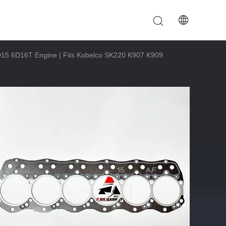
.
D15 6D16T Engine | Fits Kobelco SK220 K907 K909