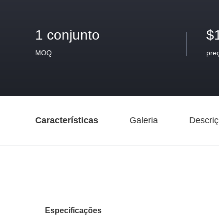
1 conjunto
$
MOQ
pre
Características
Galeria
Descriç
Especificações