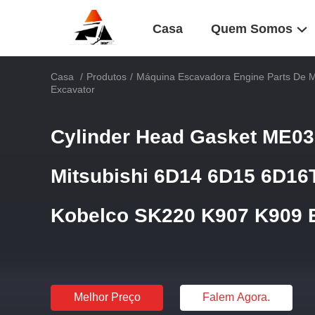
Casa
Quem Somos
Casa
/
Produtos
/
Máquina Escavadora Engine Parts De 
Excavator
Cylinder Head Gasket ME03
Mitsubishi 6D14 6D15 6D16T
Kobelco SK220 K907 K909 
Melhor Preço
Falem Agora.