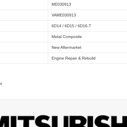
ME030913
VAME030913
6D14 / 6D15 / 6D16-T
Metal Composite
New Aftermarket
Engine Repair & Rebuild
et