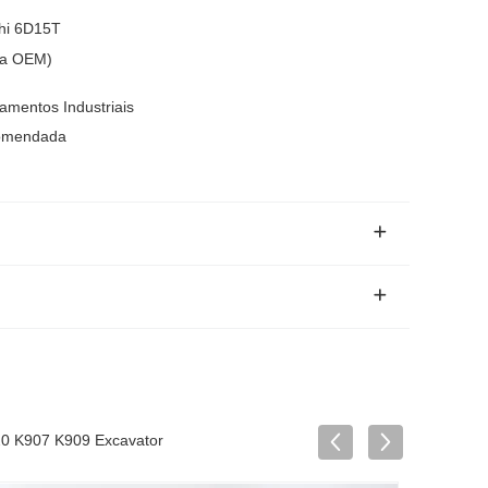
shi 6D15T
 a OEM)
amentos Industriais
ecomendada
20 K907 K909 Excavator