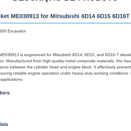
ket ME030913 for Mitsubishi 6D14 6D15 6D16T
909 Excavator
E030913 is engineered for Mitsubishi 6D14, 6D15, and 6D16-T diesel
es. Manufactured from high-quality metal composite materials, this hea
ance between the cylinder head and engine block. It effectively preven
suring reliable engine operation under heavy-duty working conditions. I
applications.
bers
dels