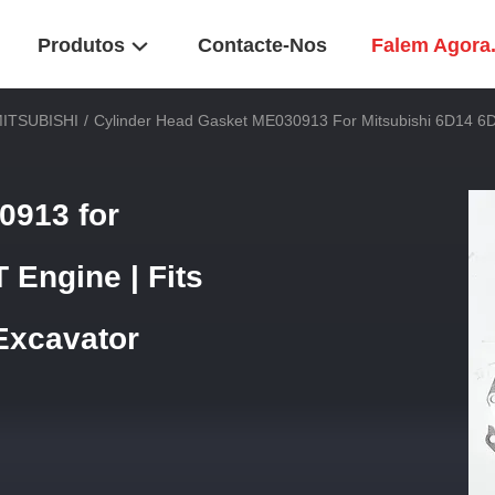
Produtos
Contacte-Nos
Falem Agora
MITSUBISHI
/
Cylinder Head Gasket ME030913 For Mitsubishi 6D14 6
0913 for
 Engine | Fits
Excavator