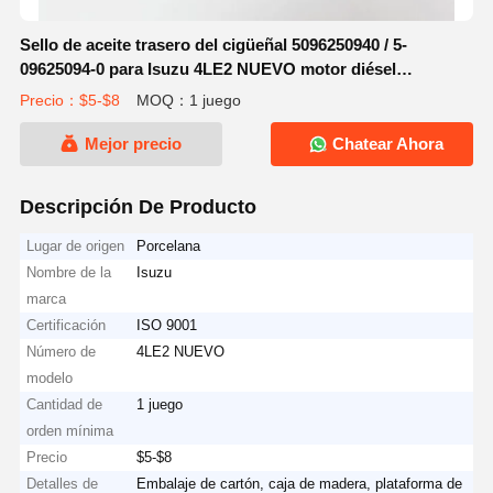
Sello de aceite trasero del cigüeñal 5096250940 / 5-
09625094-0 para Isuzu 4LE2 NUEVO motor diésel
Excavadora Carretilla elevadora Piezas de repuesto
Precio：$5-$8
MOQ：1 juego
Mejor precio
Chatear Ahora
Descripción De Producto
Lugar de origen
Porcelana
Nombre de la
Isuzu
marca
Certificación
ISO 9001
Número de
4LE2 NUEVO
modelo
Cantidad de
1 juego
orden mínima
Precio
$5-$8
Detalles de
Embalaje de cartón, caja de madera, plataforma de