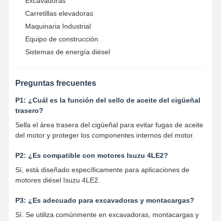
Excavadoras
Carretillas elevadoras
Motor de la bomba de aceite
Maquinaria Industrial
biela del motor
Equipo de construcción
Sistemas de energía diésel
Culata del motor
Aro del pistón del motor
Preguntas frecuentes
Cigüeñal del motor diesel
P1: ¿Cuál es la función del sello de aceite del cigüeñal
trasero?
árbol de levas del motor diesel
Sella el área trasera del cigüeñal para evitar fugas de aceite
del motor y proteger los componentes internos del motor.
Turbocompresor
P2: ¿Es compatible con motores Isuzu 4LE2?
Envases de juntas de otras marcas
Sí, está diseñado específicamente para aplicaciones de
motores diésel Isuzu 4LE2.
P3: ¿Es adecuado para excavadoras y montacargas?
Sí. Se utiliza comúnmente en excavadoras, montacargas y