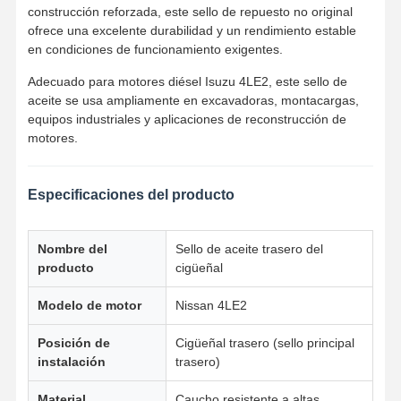
construcción reforzada, este sello de repuesto no original
ofrece una excelente durabilidad y un rendimiento estable
en condiciones de funcionamiento exigentes.
Adecuado para motores diésel Isuzu 4LE2, este sello de
aceite se usa ampliamente en excavadoras, montacargas,
equipos industriales y aplicaciones de reconstrucción de
motores.
Especificaciones del producto
Nombre del
Sello de aceite trasero del
producto
cigüeñal
Modelo de motor
Nissan 4LE2
Posición de
Cigüeñal trasero (sello principal
Inicio
Productos
Sobre
Visita A La
instalación
trasero)
Nosotros
Fábrica
Material
Caucho resistente a altas