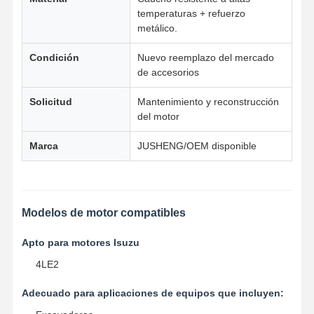
temperaturas + refuerzo
metálico.
Control De
Contacto
Chatear
Condición
Nuevo reemplazo del mercado
Calidad
Ahora
de accesorios
Piezas del motor de excavadora de Komatsu
Solicitud
Mantenimiento y reconstrucción
del motor
Excavador Engine Parts de MITSUBISHI
Marca
JUSHENG/OEM disponible
piezas del motor de la oruga
Partes de motores Kubota
Modelos de motor compatibles
Piezas del motor de Cummins
Apto para motores Isuzu
Partes de motores YANMAR
4LE2
DOOSAN Partes de motores de excavadoras
Adecuado para aplicaciones de equipos que incluyen:
Isuzu Excavator Engine Parts