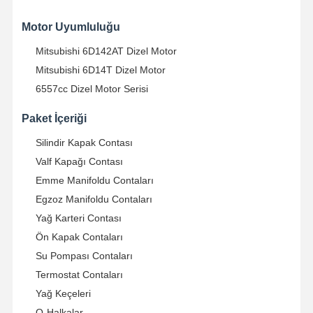
Motor Uyumluluğu
Kalite Kontrol
Bize Ulaşın
Şimdi Sohbet
Mitsubishi 6D142AT Dizel Motor
Et.
Mitsubishi 6D14T Dizel Motor
6557cc Dizel Motor Serisi
Komatsu ekskavatör motor parçaları
Paket İçeriği
MITSUBISHI Ekskavatör Motor Parçaları
Silindir Kapak Contası
Caterpillar Motor Parçaları
Valf Kapağı Contası
Kubota Motor Parçaları
Emme Manifoldu Contaları
Egzoz Manifoldu Contaları
Cummins motor parçaları
Yağ Karteri Contası
YANMAR Motor Parçaları
Ön Kapak Contaları
Su Pompası Contaları
DOOSAN Ekskavator Motor Parçaları
Termostat Contaları
Yağ Keçeleri
Isuzu kazık makinesi motor parçaları
O-Halkalar