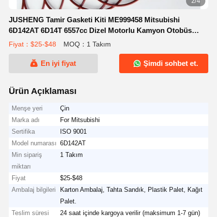
2/4
JUSHENG Tamir Gasketi Kiti ME999458 Mitsubishi
6D142AT 6D14T 6557cc Dizel Motorlu Kamyon Otobüs
6600 Yeniden Yapım Kiti
Fiyat：$25-$48
MOQ：1 Takım
En iyi fiyat
Şimdi sohbet et.
Ürün Açıklaması
Menşe yeri
Çin
Marka adı
For Mitsubishi
Sertifika
ISO 9001
Model numarası
6D142AT
Min sipariş
1 Takım
miktarı
Fiyat
$25-$48
Ambalaj bilgileri
Karton Ambalaj, Tahta Sandık, Plastik Palet, Kağıt
Palet.
Teslim süresi
24 saat içinde kargoya verilir (maksimum 1-7 gün)