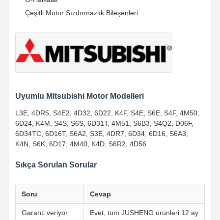
Motor Yağ Pompası
Çeşitli Motor Sızdırmazlık Bileşenleri
Motor Biyel
Motor Silindir Kafası
Motor Segmanı
dizel motor krank mili
Uyumlu Mitsubishi Motor Modelleri
dizel motor kam mili
L3E, 4DR5, S4E2, 4D32, 6D22, K4F, S4E, S6E, S4F, 4M50,
6D24, K4M, S4S, S6S, 6D31T, 4M51, S6B3, S4Q2, D06F,
Motor turboşarjı
6D34TC, 6D16T, S6A2, S3E, 4DR7, 6D34, 6D16, S6A3,
K4N, S6K, 6D17, 4M40, K4D, S6R2, 4D56
Diğer Marka Conta Kitleri
Sıkça Sorulan Sorular
Soru
Cevap
Garanti veriyor
Evet, tüm JUSHENG ürünleri 12 ay