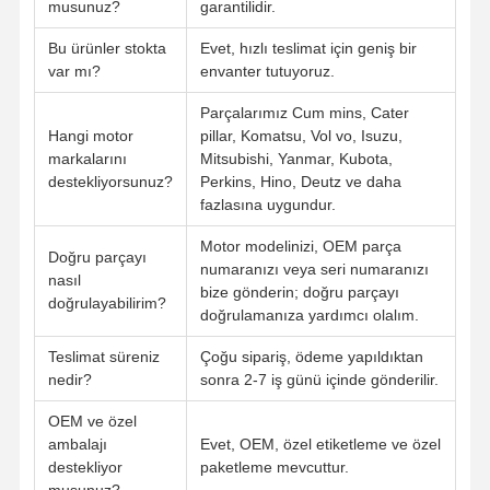
musunuz?
garantilidir.
Bu ürünler stokta
Evet, hızlı teslimat için geniş bir
var mı?
envanter tutuyoruz.
Parçalarımız Cum mins, Cater
Hangi motor
pillar, Komatsu, Vol vo, Isuzu,
markalarını
Mitsubishi, Yanmar, Kubota,
destekliyorsunuz?
Perkins, Hino, Deutz ve daha
fazlasına uygundur.
Motor modelinizi, OEM parça
Doğru parçayı
numaranızı veya seri numaranızı
nasıl
bize gönderin; doğru parçayı
doğrulayabilirim?
doğrulamanıza yardımcı olalım.
Teslimat süreniz
Çoğu sipariş, ödeme yapıldıktan
nedir?
sonra 2-7 iş günü içinde gönderilir.
OEM ve özel
ambalajı
Evet, OEM, özel etiketleme ve özel
destekliyor
paketleme mevcuttur.
musunuz?