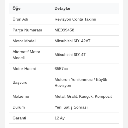
Öğe
Detaylar
Ürün Adı
Revizyon Conta Takımı
Parça Numarası
ME999458
Motor Modeli
Mitsubishi 6D142AT
Alternatif Motor
Mitsubishi 6D14T
Modeli
Motor Hacmi
6557cc
Motorun Yenilenmesi / Büyük
Başvuru
Revizyon
Malzeme
Metal, Grafit, Kauçuk, Kompozit
Durum
Yeni Satış Sonrası
Ana Sayfa
Ürünler
Hakkımızda
Fabrika Turu
Garanti
12 Ay