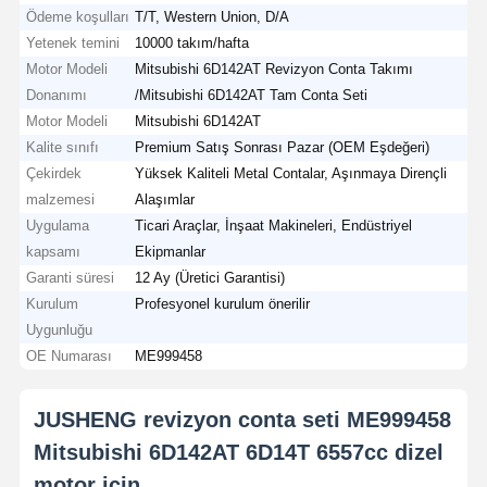
Ödeme koşulları
T/T, Western Union, D/A
Yetenek temini
10000 takım/hafta
Motor Modeli
Mitsubishi 6D142AT Revizyon Conta Takımı
Donanımı
/Mitsubishi 6D142AT Tam Conta Seti
Motor Modeli
Mitsubishi 6D142AT
Kalite sınıfı
Premium Satış Sonrası Pazar (OEM Eşdeğeri)
Çekirdek
Yüksek Kaliteli Metal Contalar, Aşınmaya Dirençli
malzemesi
Alaşımlar
Uygulama
Ticari Araçlar, İnşaat Makineleri, Endüstriyel
kapsamı
Ekipmanlar
Garanti süresi
12 Ay (Üretici Garantisi)
Kurulum
Profesyonel kurulum önerilir
Uygunluğu
OE Numarası
ME999458
JUSHENG revizyon conta seti ME999458
Mitsubishi 6D142AT 6D14T 6557cc dizel
motor için