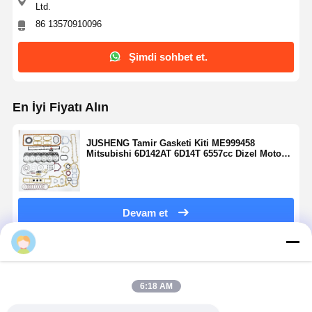
Ltd.
86 13570910096
Şimdi sohbet et.
En İyi Fiyatı Alın
JUSHENG Tamir Gasketi Kiti ME999458
Mitsubishi 6D142AT 6D14T 6557cc Dizel Motorlu
Kamyon Otobüs 6600 Yeniden Yapım Kiti
Devam et
Önerilen Ürünler
6:18 AM