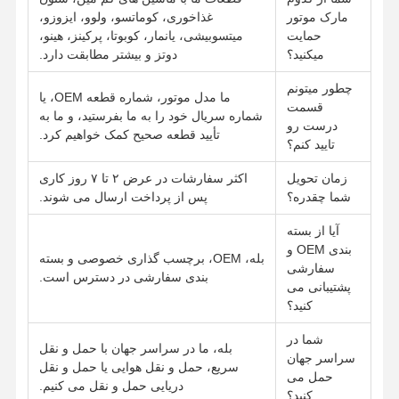
مارک موتور
غذاخوری، کوماتسو، ولوو، ایزوزو،
حمایت
میتسوبیشی، یانمار، کوبوتا، پرکینز، هینو،
میکنید؟
دوتز و بیشتر مطابقت دارد.
چطور ميتونم
ما مدل موتور، شماره قطعه OEM، یا
قسمت
شماره سریال خود را به ما بفرستید، و ما به
درست رو
تأیید قطعه صحیح کمک خواهیم کرد.
تاييد کنم؟
زمان تحویل
اکثر سفارشات در عرض ۲ تا ۷ روز کاری
شما چقدره؟
پس از پرداخت ارسال می شوند.
آیا از بسته
بندی OEM و
بله، OEM، برچسب گذاری خصوصی و بسته
سفارشی
بندی سفارشی در دسترس است.
پشتیبانی می
کنید؟
شما در
بله، ما در سراسر جهان با حمل و نقل
سراسر جهان
سریع، حمل و نقل هوایی یا حمل و نقل
حمل می
دریایی حمل و نقل می کنیم.
کنید؟