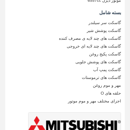
موتور دیزل 6557cc
بسته شامل
کنترل کیفیت
تماس با ما
حالا صحبت کن
گاسکت سر سیلندر
گاسکت پوشش شیر
قطعات موتور بیل مکانیکی کوماتسو
گاسکت های چند لایه ی مصرف کننده
قطعات موتور بیل مکانیکی میتسوبیشی
گاسکت های چند لایه ای خروجی
گاسکت پکیج روغن
قطعات موتور کاترپیلار
گاسکت های پوشش جلویی
قطعات موتور کوبوتا
گاسکت پمپ آب
گاسکت های ترموستات
قطعات موتور کامینز
مهر و موم روغن
حلقه های O
قطعات موتور YANMAR
اجزای مختلف مهر و موم موتور
قطعات موتور حفاری DOOSAN
قطعات موتور حفاری ایسوزو
پمپ روغن موتور