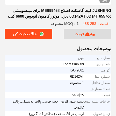
2/4
JUSHENG کیت گاسکت اصلاح ME999458 برای میتسوبیشی
6D142AT 6D14T 6557cc دیزل موتور کامیون اتوبوس 6600 کیت
بازسازی
قیمت：$25-$48
MOQ：1 مجموعه
بهترین قیمت
حالا صحبت کن
توضیحات محصول
محل منبع
چین
نام تجاری
For Mitsubishi
گواهی
ISO 9001
شماره مدل
6D142AT
مقدار حداقل
1 مجموعه
تعداد سفارش
قیمت
$25-$48
جزئیات بسته بندی
بسته بندی کارتن، جعبه چوبی، پالت پلاستیکی، پالت
کاغذی.
زمان تحویل
ارسال در 24 ساعت (حداکثر 1 تا 7 روز)