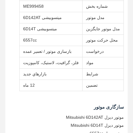
شماره بخش
ME999458
مدل موتور
میتسوبیشی 6D142AT
مدل موتور جایگزین
میتسوبیشی 6D14T
محل حرکت موتور
6557cc
درخواست
بازسازی موتور / تعمیر عمده
مواد
فلز، گرافیت، لاستیک، کامپوزیت
شرایط
بازارهاي جديد
تضمین
12 ماه
سازگاری موتور
خانه
محصولات
دربارهی ما
کارخانه تور
موتور دیزل Mitsubishi 6D142AT
موتور دیزل Mitsubishi 6D14T