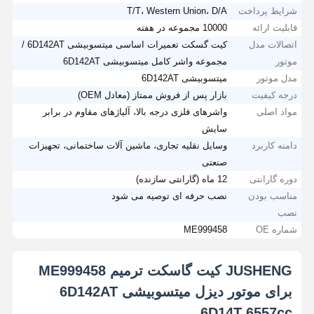
شرایط پرداخت
T/T، Western Union، D/A
قابلیت ارائه
10000 مجموعه در هفته
اتصالات مدل
کیت گسکت تعمیرات اساسی میتسوبیشی 6D142AT /
موتور
مجموعه واشر کامل میتسوبیشی 6D142AT
مدل موتور
میتسوبیشی 6D142AT
درجه کیفیت
بازار پس از فروش ممتاز (معادل OEM)
مواد اصلی
واشرهای فلزی درجه بالا، آلیاژهای مقاوم در برابر
سایش
دامنه کاربرد
وسایل نقلیه تجاری، ماشین آلات ساختمانی، تجهیزات
صنعتی
دوره گارانتی
12 ماه (گارانتی سازنده)
مناسب بودن
نصب حرفه ای توصیه می شود
نصب
شماره OE
ME999458
JUSHENG کیت گاسکت ترمیم ME999458
برای موتور دیزل میتسوبیشی 6D142AT
6D14T 6557cc