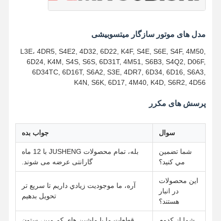
شاتون موتور
مدل های موتور سازگار میتسوبیشی
سرسیلندر موتور
L3E، 4DR5, S4E2, 4D32, 6D22, K4F, S4E, S6E, S4F, 4M50,
6D24, K4M, S4S, S6S, 6D31T, 4M51, S6B3, S4Q2, D06F,
رینگ پیستون موتور
6D34TC, 6D16T, S6A2, S3E, 4DR7, 6D34, 6D16, S6A3,
K4N, S6K, 6D17, 4M40, K4D, S6R2, 4D56
میل لنگ موتور دیزل
پرسش های مکرر
میل بادامک موتور دیزل
توربوشارژر
سوال
جواب بده
کیت گاسکت های مارک های دیگر
شما تضمين
بله، تمام محصولات JUSHENG با 12 ماه
مي کنيد؟
گارانتی عرضه می شوند.
این محصولات
آره، ما موجوديت زيادي داريم تا سريع تر
در انبار
تحویل بدهيم
هستند؟
شما از کدوم
قطعات ما با ماشین های کم مین، ستون