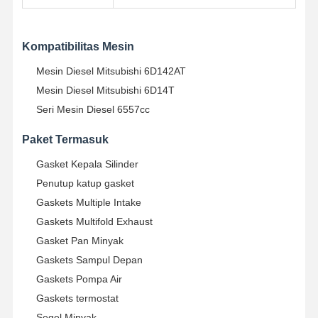
Kompatibilitas Mesin
Kontrol
Hubungi
Chat
Kualitas
Kami
Sekarang
Mesin Diesel Mitsubishi 6D142AT
Mesin Diesel Mitsubishi 6D14T
Bagian mesin Komatsu Excavator
Seri Mesin Diesel 6557cc
Suku Cadang Mesin Ekskavator MITSUBISHI
Paket Termasuk
Suku Cadang Mesin Caterpillar
Gasket Kepala Silinder
Penutup katup gasket
Bagian Mesin Kubota
Gaskets Multiple Intake
Gaskets Multifold Exhaust
Bagian Mesin Cummins
Gasket Pan Minyak
Bagian mesin YANMAR
Gaskets Sampul Depan
Gaskets Pompa Air
DOOSAN Bagian Mesin Excavator
Gaskets termostat
Bagian mesin penggali Isuzu
Segel Minyak