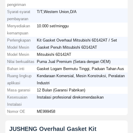
pengiriman
Syarat-syarat
T/T,Western Union,D/A
pembayaran
Menyediakan
10.000 set/minggu
kemampuan
Perlengkapan
Kit Gasket Overhaul Mitsubishi 6D142AT / Set
Model Mesin
Gasket Penuh Mitsubishi 6D142AT
Model Mesin
Mitsubishi 6D142AT
Nilai berkualitas
Purna Jual Premium (Setara dengan OEM)
Bahan inti
Gasket Logam Bermutu Tinggi, Paduan Tahan Aus
Ruang lingkup
Kendaraan Komersial, Mesin Konstruksi, Peralatan
aplikasi
Industri
Masa garansi
12 Bulan (Garansi Pabrikan)
Kesesuaian
Instalasi profesional direkomendasikan
Instalasi
Nomor OE
ME999458
JUSHENG Overhaul Gasket Kit