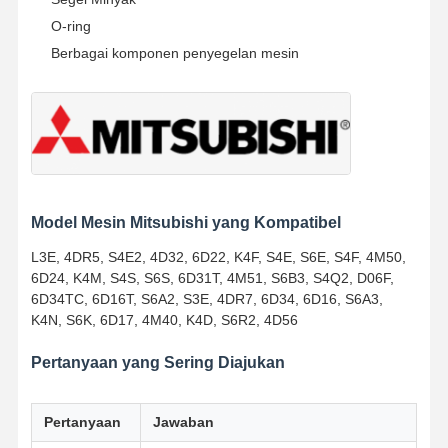
O-ring
Pompa Oli Mesin
Berbagai komponen penyegelan mesin
Batang Penghubung Mesin
Kepala Silinder Mesin
Ring Piston Mesin
poros engkol mesin diesel
Model Mesin Mitsubishi yang Kompatibel
camshaft mesin diesel
L3E, 4DR5, S4E2, 4D32, 6D22, K4F, S4E, S6E, S4F, 4M50,
6D24, K4M, S4S, S6S, 6D31T, 4M51, S6B3, S4Q2, D06F,
Turbocharger engine
6D34TC, 6D16T, S6A2, S3E, 4DR7, 6D34, 6D16, S6A3,
K4N, S6K, 6D17, 4M40, K4D, S6R2, 4D56
Kit gasket merek lain
Pertanyaan yang Sering Diajukan
Pertanyaan
Jawaban