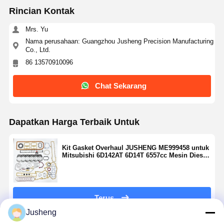
Rincian Kontak
Mrs. Yu
Nama perusahaan: Guangzhou Jusheng Precision Manufacturing
Co., Ltd.
86 13570910096
Chat Sekarang
Dapatkan Harga Terbaik Untuk
Kit Gasket Overhaul JUSHENG ME999458 untuk
Mitsubishi 6D142AT 6D14T 6557cc Mesin Diesel
Truk Bus 6600 Kit Pembangunan Kembali
Terus
Jusheng