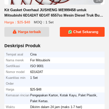
2/4
Kit Gasket Overhaul JUSHENG ME999458 untuk
Mitsubishi 6D142AT 6D14T 6557cc Mesin Diesel Truk Bus
6600 Kit Pembangunan Kembali
Harga：$25-$48
MOQ：1 Set
Harga terbaik
Chat Sekarang
Deskripsi Produk
Tempat asal
Cina
Nama merek
For Mitsubishi
Sertifikasi
ISO 9001
Nomor model
6D142AT
Kuantitas min
1 Set
Order
Harga
$25-$48
Kemasan rincian
Pengepakan Karton, Kotak Kayu, Palet Plastik,
Palet Kertas.
Waktu
Dikirim dalam 24 jam (maks 1-7 hari)