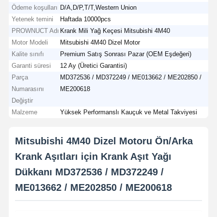
Ödeme koşulları
D/A,D/P,T/T,Western Union
Yetenek temini
Haftada 10000pcs
PROWNUCT Adı
Krank Mili Yağ Keçesi Mitsubishi 4M40
Motor Modeli
Mitsubishi 4M40 Dizel Motor
Kalite sınıfı
Premium Satış Sonrası Pazar (OEM Eşdeğeri)
Garanti süresi
12 Ay (Üretici Garantisi)
Parça
MD372536 / MD372249 / ME013662 / ME202850 /
Numarasını
ME200618
Değiştir
Malzeme
Yüksek Performanslı Kauçuk ve Metal Takviyesi
Mitsubishi 4M40 Dizel Motoru Ön/Arka
Krank Aşıtları için Krank Aşıt Yağı
Dükkanı MD372536 / MD372249 /
ME013662 / ME202850 / ME200618