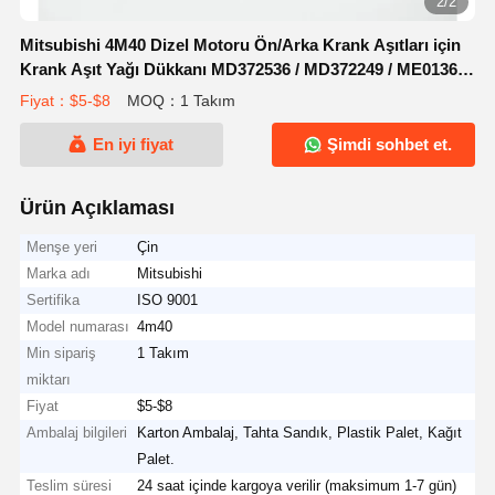
2/2
Mitsubishi 4M40 Dizel Motoru Ön/Arka Krank Aşıtları için
Krank Aşıt Yağı Dükkanı MD372536 / MD372249 / ME013662
/ ME202850 / ME200618
Fiyat：$5-$8
MOQ：1 Takım
En iyi fiyat
Şimdi sohbet et.
Ürün Açıklaması
Menşe yeri
Çin
Marka adı
Mitsubishi
Sertifika
ISO 9001
Model numarası
4m40
Min sipariş
1 Takım
miktarı
Fiyat
$5-$8
Ambalaj bilgileri
Karton Ambalaj, Tahta Sandık, Plastik Palet, Kağıt
Palet.
Teslim süresi
24 saat içinde kargoya verilir (maksimum 1-7 gün)