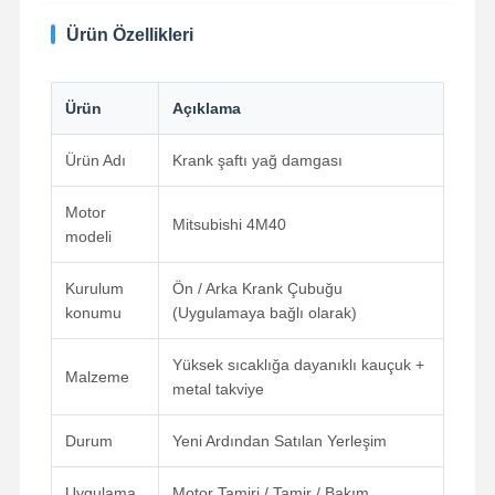
Ürün Özellikleri
Ürün
Açıklama
Ürün Adı
Krank şaftı yağ damgası
Motor
Mitsubishi 4M40
modeli
Kurulum
Ön / Arka Krank Çubuğu
konumu
(Uygulamaya bağlı olarak)
Yüksek sıcaklığa dayanıklı kauçuk +
Malzeme
metal takviye
Ana Sayfa
Ürünler
Hakkımızda
Fabrika Turu
Durum
Yeni Ardından Satılan Yerleşim
Uygulama
Motor Tamiri / Tamir / Bakım