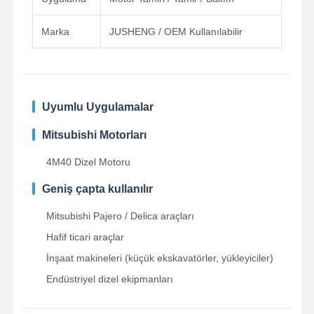
Marka
JUSHENG / OEM Kullanılabilir
Kalite Kontrol
Bize Ulaşın
Şimdi Sohbet
Et.
Komatsu ekskavatör motor parçaları
Uyumlu Uygulamalar
MITSUBISHI Ekskavatör Motor Parçaları
Mitsubishi Motorları
Caterpillar Motor Parçaları
4M40 Dizel Motoru
Kubota Motor Parçaları
Geniş çapta kullanılır
Cummins motor parçaları
Mitsubishi Pajero / Delica araçları
Hafif ticari araçlar
YANMAR Motor Parçaları
İnşaat makineleri (küçük ekskavatörler, yükleyiciler)
DOOSAN Ekskavator Motor Parçaları
Endüstriyel dizel ekipmanları
Isuzu kazık makinesi motor parçaları