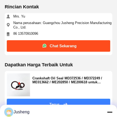
Rincian Kontak
Mrs. Yu
Nama perusahaan: Guangzhou Jusheng Precision Manufacturing
Co., Ltd.
86 13570910096
Chat Sekarang
Dapatkan Harga Terbaik Untuk
Crankshaft Oil Seal MD372536 / MD372249 /
ME013662 / ME202850 / ME200618 untuk
Mitsubishi 4M40 Diesel Engine Front/Rear
Crankshaft Seal Replacement
Terus
Jusheng