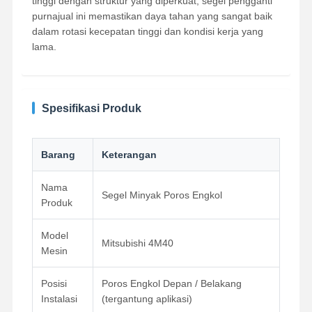
tinggi dengan struktur yang diperkuat, segel pengganti
purnajual ini memastikan daya tahan yang sangat baik
dalam rotasi kecepatan tinggi dan kondisi kerja yang
lama.
Spesifikasi Produk
Barang
Keterangan
Nama
Segel Minyak Poros Engkol
Produk
Model
Mitsubishi 4M40
Mesin
Rumah
Produk
Tentang Kita
Wisata
Pabrik
Posisi
Poros Engkol Depan / Belakang
Instalasi
(tergantung aplikasi)