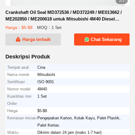
2/2
Crankshaft Oil Seal MD372536 / MD372249 / ME013662 /
ME202850 / ME200618 untuk Mitsubishi 4M40 Diesel
Engine Front/Rear Crankshaft Seal Replacement
Harga：$5-$8
MOQ：1 Set
Harga terbaik
Chat Sekarang
Deskripsi Produk
Tempat asal
Cina
Nama merek
Mitsubishi
Sertifikasi
ISO 9001
Nomor model
4M40
Kuantitas min
1 Set
Order
Harga
$5-$8
Kemasan rincian
Pengepakan Karton, Kotak Kayu, Palet Plastik,
Palet Kertas.
Waktu
Dikirim dalam 24 jam (maks 1-7 hari)