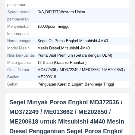
pengiriman
Syarat-syarat
D/A,D/P,T/T,Western Union
pembayaran
Menyediakan
10000pcs/ minggu
kemampuan
Nama bangga
Segel Oli Poros Engkol Mitsubishi 4M40
Model Mesin
Mesin Diesel Mitsubishi 4M40
Nilai berkualitas
Purna Jual Premium (Setara dengan OEM)
Masa garansi
12 Bulan (Garansi Pabrikan)
Ganti Nomor
MD372536 / MD372249 / ME013662 / ME202850 /
Bagian
ME200618
Bahan
Penguatan Karet & Logam Berkinerja Tinggi
Segel Minyak Poros Engkol MD372536 /
MD372249 / ME013662 / ME202850 /
ME200618 untuk Mitsubishi 4M40 Mesin
Diesel Penggantian Segel Poros Engkol