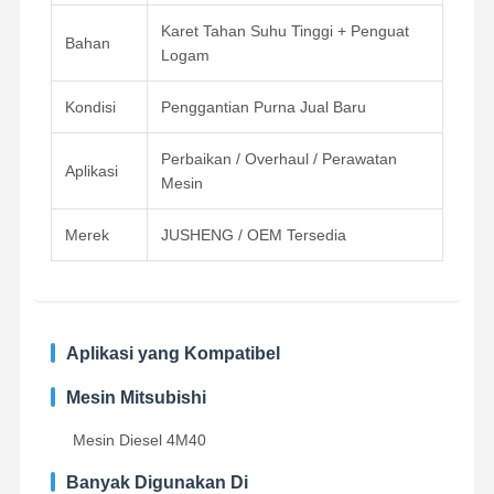
Karet Tahan Suhu Tinggi + Penguat
Bahan
Logam
Kontrol
Hubungi
Chat
Kualitas
Kami
Sekarang
Kondisi
Penggantian Purna Jual Baru
Perbaikan / Overhaul / Perawatan
Bagian mesin Komatsu Excavator
Aplikasi
Mesin
Suku Cadang Mesin Ekskavator MITSUBISHI
Merek
JUSHENG / OEM Tersedia
Suku Cadang Mesin Caterpillar
Bagian Mesin Kubota
Bagian Mesin Cummins
Aplikasi yang Kompatibel
Bagian mesin YANMAR
Mesin Mitsubishi
DOOSAN Bagian Mesin Excavator
Mesin Diesel 4M40
Banyak Digunakan Di
Bagian mesin penggali Isuzu