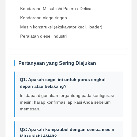
Kendaraan Mitsubishi Pajero / Delica
Pompa Oli Mesin
Kendaraan niaga ringan
Batang Penghubung Mesin
Mesin konstruksi (ekskavator kecil, loader)
Kepala Silinder Mesin
Peralatan diesel industri
Ring Piston Mesin
poros engkol mesin diesel
Pertanyaan yang Sering Diajukan
camshaft mesin diesel
Q1: Apakah segel ini untuk poros engkol
depan atau belakang?
Turbocharger engine
Ini dapat digunakan tergantung pada konfigurasi
Kit gasket merek lain
mesin; harap konfirmasi aplikasi Anda sebelum
memesan.
Q2: Apakah kompatibel dengan semua mesin
Mitsubishi 4M40?