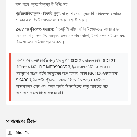
স্টক স্তর, দ্রুত বিশ্বব্যাপী শিপিং সহ।
প্রতিযোগিতামূলক পাইকারি মূল্য:
বাল্ক পরিমাণে ক্রয়কারী পরিবেশক, মেরামত
দোকান এবং ফ্লিট ম্যানেজারদের জন্য সাশ্রয়ী মূল্য।
24/7 প্রযুক্তিগত সহায়তা:
মিতসুবিশি ইঞ্জিন পার্টস বিশেষজ্ঞদের আমাদের দল
যেকোনো পণ্য-সম্পর্কিত সমস্যার জন্য পেশাদার পরামর্শ, ইনস্টলেশন গাইডেন্স এবং
বিক্রয়োত্তর পরিষেবা প্রদান করে।
আপনি যদি একটি নির্ভরযোগ্য মিতসুবিশি 6D22 ওভারহল কিট, 6D22T
রিביל্ড কিট, OE ME999665 ইঞ্জিন মেরামত কিট, বা আপনার
মিতসুবিশি ইঞ্জিন পার্টস ইনভেন্টরির অংশ হিসাবে কাটো NK-800/কোবেলকো
SK400 ইঞ্জিন পার্টস খুঁজছেন, তাহলে বিস্তারিত পণ্যের ক্যাটালগ,
কাস্টমাইজড কোট এবং বাল্ক অর্ডার ডিসকাউন্টের জন্য আমাদের সাথে
যোগাযোগ করতে দ্বিধা করবেন না।
যোগাযোগের ঠিকানা
Mrs. Yu