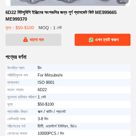
2/5
6D22 মিটসুবিশি ইঞ্জিনের অংশগুলির জন্য পূর্ণ গ্যাসকেট কিট ME999665
ME999370
মূল্য：$50-$100
MOQ：1 সেট
ভালো দাম
এখন চ্যাট করুন
পণ্যের বর্ণনা
উৎপত্তি স্থল
চীন
পরিচিতিমুলক নাম
For Mitsubishi
সাক্ষ্যদান
ISO 9001
মডেল নম্বার
6D22
ন্যূনতম চাহিদার পরিমাণ
1 সেট
মূল্য
$50-$100
প্যাকেজিং বিবরণ
বাক্স / কার্টন / প্যালেট
ডেলিভারি সময়
3-8 দিন
পরিশোধের শর্ত
টি/টি, ওয়েস্টার্ন ইউনিয়ন, ডি/এ
যোগানের ক্ষমতা
10000PCS / দিন