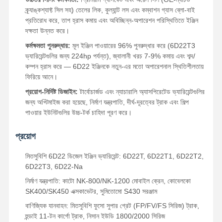
ক্র্যাঙ্কশ্যাফ্ট সিল সহ) তেলের লিক, কুল্যান্ট লস এবং কম্বাশন গ্যাস ব্লো-বাই
প্রতিরোধ করে, তাপ হ্রাস কমায় এবং অবিচ্ছিন্ন-অপারেশন পরিস্থিতিতে ইঞ্জিন
দক্ষতা উন্নত করে।
কর্মক্ষমতা পুনরুদ্ধার:
মূল ইঞ্জিন পাওয়ারের 96% পুনরুদ্ধার করে (6D22T3
ভ্যারিয়েন্টগুলির জন্য 224hp পর্যন্ত), জ্বালানী খরচ 7-9% কমায় এবং শব্দ/
কম্পন হ্রাস করে — 6D22 ইঞ্জিনকে নতুন-এর মতো অপারেশনাল স্থিতিশীলতায়
ফিরিয়ে আনে।
প্রয়োগ-নির্দিষ্ট ডিজাইন:
টার্বোচার্জড এবং ন্যাচারালি অ্যাসপিরেটেড ভ্যারিয়েন্টগুলির
জন্য অপ্টিমাইজ করা হয়েছে, নির্মাণ যন্ত্রপাতি, দীর্ঘ-দূরত্বের ট্রাক এবং শিল্প
পাওয়ার ইউনিটগুলির উচ্চ-টর্ক চাহিদা পূরণ করে।
প্রয়োগ
মিতসুবিশি 6D22 ডিজেল ইঞ্জিন ভ্যারিয়েন্ট: 6D22T, 6D22T1, 6D22T2,
6D22T3, 6D22-Na
নির্মাণ যন্ত্রপাতি: কাটো NK-800/NK-1200 মোবাইল ক্রেন, কোবেলকো
SK400/SK450 এক্সকাভেটর, সুমিতোমো S430 সরঞ্জাম
বাণিজ্যিক যানবাহন: মিতসুবিশি ফুসো সুপার গ্রেট (FP/FV/FS সিরিজ) ট্রাক,
হুন্ডাই 11-টন কার্গো ট্রাক, নিসান ইউডি 1800/2000 সিরিজ