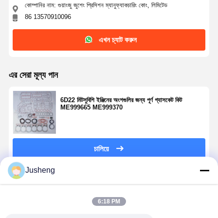
কোম্পানির নাম: গুয়াংজু জুশেং প্রিসিশন ম্যানুফ্যাকচারিং কোং, লিমিটেড
86 13570910096
এখন চ্যাট করুন
এর সেরা মূল্য পান
6D22 মিটসুবিশি ইঞ্জিনের অংশগুলির জন্য পূর্ণ গ্যাসকেট কিট
ME999665 ME999370
চালিয়ে
Jusheng
প্রস্তাবিত পণ্য
6:18 PM