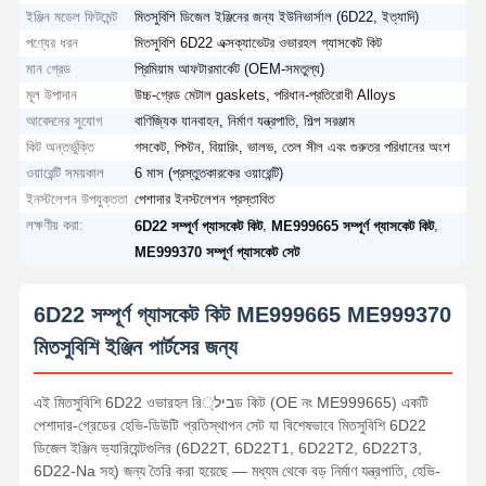
ইঞ্জিন মডেল ফিটমেন্ট
মিতসুবিশি ডিজেল ইঞ্জিনের জন্য ইউনিভার্সাল (6D22, ইত্যাদি)
পণ্যের ধরন
মিতসুবিশি 6D22 এক্সক্যাভেটর ওভারহল গ্যাসকেট কিট
মান গ্রেড
প্রিমিয়াম আফটারমার্কেট (OEM-সমতুল্য)
মূল উপাদান
উচ্চ-গ্রেড মেটাল gaskets, পরিধান-প্রতিরোধী Alloys
আবেদনের সুযোগ
বাণিজ্যিক যানবাহন, নির্মাণ যন্ত্রপাতি, শিল্প সরঞ্জাম
কিট অন্তর্ভুক্তি
গসকেট, পিস্টন, বিয়ারিং, ভালভ, তেল সীল এবং গুরুতর পরিধানের অংশ
ওয়ারেন্টি সময়কাল
6 মাস (প্রস্তুতকারকের ওয়ারেন্টি)
ইনস্টলেশন উপযুক্ততা
পেশাদার ইনস্টলেশন প্রস্তাবিত
লক্ষণীয় করা:
,
,
6D22 সম্পূর্ণ গ্যাসকেট কিট
ME999665 সম্পূর্ণ গ্যাসকেট কিট
ME999370 সম্পূর্ণ গ্যাসকেট সেট
6D22 সম্পূর্ণ গ্যাসকেট কিট ME999665 ME999370
মিতসুবিশি ইঞ্জিন পার্টসের জন্য
এই মিতসুবিশি 6D22 ওভারহল রিביל্ড কিট (OE নং ME999665) একটি
পেশাদার-গ্রেডের হেভি-ডিউটি ​​প্রতিস্থাপন সেট যা বিশেষভাবে মিতসুবিশি 6D22
ডিজেল ইঞ্জিন ভ্যারিয়েন্টগুলির (6D22T, 6D22T1, 6D22T2, 6D22T3,
6D22-Na সহ) জন্য তৈরি করা হয়েছে — মধ্যম থেকে বড় নির্মাণ যন্ত্রপাতি, হেভি-