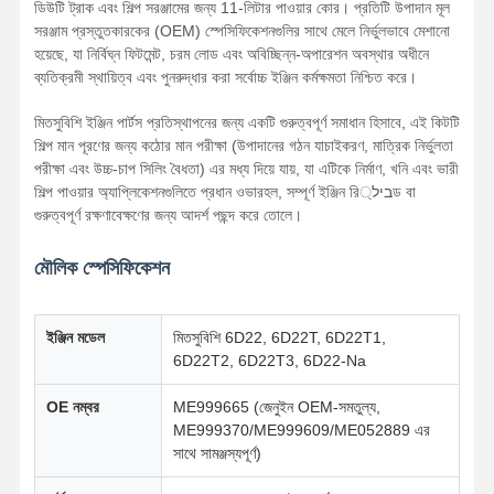
ডিউটি ​​ট্রাক এবং শিল্প সরঞ্জামের জন্য 11-লিটার পাওয়ার কোর। প্রতিটি উপাদান মূল
সরঞ্জাম প্রস্তুতকারকের (OEM) স্পেসিফিকেশনগুলির সাথে মেলে নির্ভুলভাবে মেশানো
হয়েছে, যা নির্বিঘ্ন ফিটমেন্ট, চরম লোড এবং অবিচ্ছিন্ন-অপারেশন অবস্থার অধীনে
ব্যতিক্রমী স্থায়িত্ব এবং পুনরুদ্ধার করা সর্বোচ্চ ইঞ্জিন কর্মক্ষমতা নিশ্চিত করে।
মিতসুবিশি ইঞ্জিন পার্টস প্রতিস্থাপনের জন্য একটি গুরুত্বপূর্ণ সমাধান হিসাবে, এই কিটটি
শিল্প মান পূরণের জন্য কঠোর মান পরীক্ষা (উপাদানের গঠন যাচাইকরণ, মাত্রিক নির্ভুলতা
পরীক্ষা এবং উচ্চ-চাপ সিলিং বৈধতা) এর মধ্য দিয়ে যায়, যা এটিকে নির্মাণ, খনি এবং ভারী
শিল্প পাওয়ার অ্যাপ্লিকেশনগুলিতে প্রধান ওভারহল, সম্পূর্ণ ইঞ্জিন রিביל্ড বা
গুরুত্বপূর্ণ রক্ষণাবেক্ষণের জন্য আদর্শ পছন্দ করে তোলে।
মৌলিক স্পেসিফিকেশন
ইঞ্জিন মডেল
মিতসুবিশি 6D22, 6D22T, 6D22T1,
6D22T2, 6D22T3, 6D22-Na
OE নম্বর
ME999665 (জেনুইন OEM-সমতুল্য,
ME999370/ME999609/ME052889 এর
সাথে সামঞ্জস্যপূর্ণ)