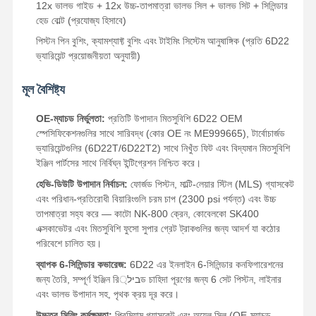
12x ভালভ গাইড + 12x উচ্চ-তাপমাত্রা ভালভ সিল + ভালভ সিট + সিলিন্ডার
ইঞ্জিন তেল পাম্প
হেড বোল্ট (প্রযোজ্য হিসাবে)
পিস্টন পিন বুশিং, ক্যামশ্যাফ্ট বুশিং এবং টাইমিং সিস্টেম আনুষাঙ্গিক (প্রতি 6D22
ইঞ্জিন সংযোগকারী রড
ভ্যারিয়েন্ট প্রয়োজনীয়তা অনুযায়ী)
ইঞ্জিন সিলিন্ডার হেড
মূল বৈশিষ্ট্য
ইঞ্জিন পিস্টন রিং
OE-ম্যাচড নির্ভুলতা:
প্রতিটি উপাদান মিতসুবিশি 6D22 OEM
ডিজেল ইঞ্জিন ক্র্যাঙ্কশ্যাফ্ট
স্পেসিফিকেশনগুলির সাথে সারিবদ্ধ (কোর OE নং ME999665), টার্বোচার্জড
ভ্যারিয়েন্টগুলির (6D22T/6D22T2) সাথে নিখুঁত ফিট এবং বিদ্যমান মিতসুবিশি
ডিজেল ইঞ্জিন ক্যামশ্যাফ্ট
ইঞ্জিন পার্টসের সাথে নির্বিঘ্ন ইন্টিগ্রেশন নিশ্চিত করে।
হেভি-ডিউটি ​​উপাদান নির্বাচন:
ফোর্জড পিস্টন, মাল্টি-লেয়ার স্টিল (MLS) গ্যাসকেট
ইঞ্জিন টার্বোচার্জার
এবং পরিধান-প্রতিরোধী বিয়ারিংগুলি চরম চাপ (2300 psi পর্যন্ত) এবং উচ্চ
তাপমাত্রা সহ্য করে — কাটো NK-800 ক্রেন, কোবেলকো SK400
অন্যান্য ব্র্যান্ড গ্যাসকেট কিট
এক্সকাভেটর এবং মিতসুবিশি ফুসো সুপার গ্রেট ট্রাকগুলির জন্য আদর্শ যা কঠোর
পরিবেশে চালিত হয়।
ব্যাপক 6-সিলিন্ডার কভারেজ:
6D22 এর ইনলাইন 6-সিলিন্ডার কনফিগারেশনের
জন্য তৈরি, সম্পূর্ণ ইঞ্জিন রিביל্ড চাহিদা পূরণের জন্য 6 সেট পিস্টন, লাইনার
এবং ভালভ উপাদান সহ, পৃথক ক্রয় দূর করে।
উচ্চতর সিলিং কর্মক্ষমতা:
প্রিমিয়াম গ্যাসকেট এবং অয়েল সিল (OE-ম্যাচড