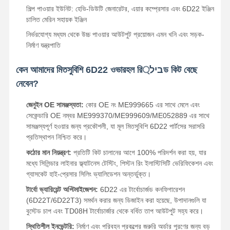
শিল্প পাওয়ার ইউনিট: হেভি-ডিউটি ​​জেনারেটর, এয়ার কম্প্রেসার এবং 6D22 ইঞ্জিন
চালিত মেরিন সহায়ক ইঞ্জিন
নির্ভরযোগ্য মধ্যম থেকে উচ্চ পাওয়ার আউটপুট প্রয়োজন এমন খনি এবং সড়ক-
নির্মাণ যন্ত্রপাতি
কেন আমাদের মিতসুবিশি 6D22 ওভারহল রিביל্ড কিট বেছে
নেবেন?
জেনুইন OE সামঞ্জস্যতা:
কোর OE নং ME999665 এর সাথে মেলে এবং
সেকেন্ডারি OE নম্বর ME999370/ME999609/ME052889 এর সাথে
সামঞ্জস্যপূর্ণ হওয়ার জন্য প্রকৌশলী, যা মূল মিতসুবিশি 6D22 পার্টসের সরাসরি
প্রতিস্থাপন নিশ্চিত করে।
কঠোর মান নিয়ন্ত্রণ:
প্রতিটি কিট চালানের আগে 100% পরিদর্শন করা হয়, যার
মধ্যে সিলিন্ডার লাইনার ফ্ল্যাটনেস টেস্টিং, পিস্টন রিং ইলাস্টিসিটি ভেরিফিকেশন এবং
গ্যাসকেট হাই-প্রেসার সিলিং ভ্যালিডেশন অন্তর্ভুক্ত।
টার্বো ভ্যারিয়েন্ট অপ্টিমাইজেশন:
6D22 এর টার্বোচার্জড কনফিগারেশন
(6D22T/6D22T3) সমর্থন করার জন্য ডিজাইন করা হয়েছে, উপাদানগুলি যা
বুস্টেড চাপ এবং TD08H টার্বোচার্জার থেকে বর্ধিত তাপ আউটপুট সহ্য করে।
স্থিতিশীল ইনভেন্টরি:
নির্মাণ এবং পরিবহন প্রকল্পের জরুরি অর্ডার পূরণের জন্য বড়