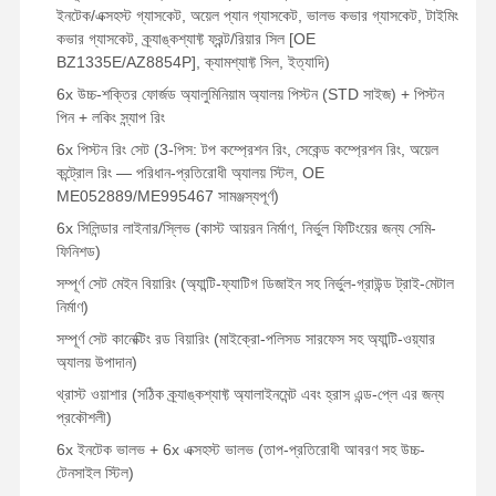
ইনটেক/এক্সহস্ট গ্যাসকেট, অয়েল প্যান গ্যাসকেট, ভালভ কভার গ্যাসকেট, টাইমিং
কভার গ্যাসকেট, ক্র্যাঙ্কশ্যাফ্ট ফ্রন্ট/রিয়ার সিল [OE
BZ1335E/AZ8854P], ক্যামশ্যাফ্ট সিল, ইত্যাদি)
মান নিয়ন্ত্রণ
আমাদের সাথে
এখন চ্যাট করুন
যোগাযোগ করুন
6x উচ্চ-শক্তির ফোর্জড অ্যালুমিনিয়াম অ্যালয় পিস্টন (STD সাইজ) + পিস্টন
পিন + লকিং স্ন্যাপ রিং
কোমাটসু এক্সকাভেটর ইঞ্জিনের যন্ত্রাংশ
6x পিস্টন রিং সেট (3-পিস: টপ কম্প্রেশন রিং, সেকেন্ড কম্প্রেশন রিং, অয়েল
কন্ট্রোল রিং — পরিধান-প্রতিরোধী অ্যালয় স্টিল, OE
মিতসুবিশি এক্সকাভেটর ইঞ্জিনের যন্ত্রাংশ
ME052889/ME995467 সামঞ্জস্যপূর্ণ)
6x সিলিন্ডার লাইনার/স্লিভ (কাস্ট আয়রন নির্মাণ, নির্ভুল ফিটিংয়ের জন্য সেমি-
ক্যাটারপিলার ইঞ্জিন যন্ত্রাংশ
ফিনিশড)
সম্পূর্ণ সেট মেইন বিয়ারিং (অ্যান্টি-ফ্যাটিগ ডিজাইন সহ নির্ভুল-গ্রাউন্ড ট্রাই-মেটাল
কুবোটা ইঞ্জিনের অংশ
নির্মাণ)
কামিন্স ইঞ্জিন অংশ
সম্পূর্ণ সেট কানেক্টিং রড বিয়ারিং (মাইক্রো-পলিসড সারফেস সহ অ্যান্টি-ওয়্যার
অ্যালয় উপাদান)
ইয়ানমার ইঞ্জিনের যন্ত্রাংশ
থ্রাস্ট ওয়াশার (সঠিক ক্র্যাঙ্কশ্যাফ্ট অ্যালাইনমেন্ট এবং হ্রাস এন্ড-প্লে এর জন্য
প্রকৌশলী)
ডুসান এক্সক্যাভেটর ইঞ্জিনের যন্ত্রাংশ
6x ইনটেক ভালভ + 6x এক্সহস্ট ভালভ (তাপ-প্রতিরোধী আবরণ সহ উচ্চ-
ইসুজু এক্সক্যাভেটর ইঞ্জিনের অংশ
টেনসাইল স্টিল)