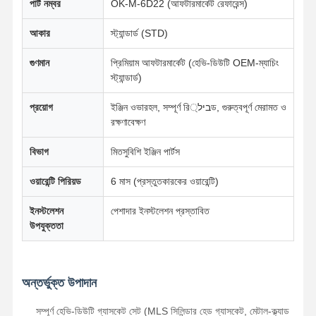
পার্ট নম্বর
OK-M-6D22 (আফটারমার্কেট রেফারেন্স)
আকার
স্ট্যান্ডার্ড (STD)
গুণমান
প্রিমিয়াম আফটারমার্কেট (হেভি-ডিউটি ​​OEM-ম্যাচিং
স্ট্যান্ডার্ড)
প্রয়োগ
ইঞ্জিন ওভারহল, সম্পূর্ণ রিביל্ড, গুরুত্বপূর্ণ মেরামত ও
রক্ষণাবেক্ষণ
বিভাগ
মিতসুবিশি ইঞ্জিন পার্টস
ওয়ারেন্টি পিরিয়ড
6 মাস (প্রস্তুতকারকের ওয়ারেন্টি)
ইনস্টলেশন
পেশাদার ইনস্টলেশন প্রস্তাবিত
উপযুক্ততা
বাড়ি
পণ্য
আমাদের সম্পর্কে
কারখানা ভ্রমণ
অন্তর্ভুক্ত উপাদান
সম্পূর্ণ হেভি-ডিউটি ​​গ্যাসকেট সেট (MLS সিলিন্ডার হেড গ্যাসকেট, মেটাল-ক্ল্যাড