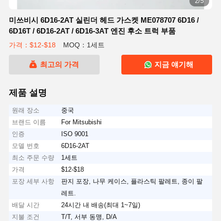
2/5
미쓰비시 6D16-2AT 실린더 헤드 가스켓 ME078707 6D16 /
6D16T / 6D16-2AT / 6D16-3AT 엔진 후소 트럭 부품
가격：$12-$18
MOQ：1세트
최고의 가격
지금 얘기해
제품 설명
원래 장소
중국
브랜드 이름
For Mitsubishi
인증
ISO 9001
모델 번호
6D16-2AT
최소 주문 수량
1세트
가격
$12-$18
포장 세부 사항
판지 포장, 나무 케이스, 플라스틱 팔레트, 종이 팔
레트.
배달 시간
24시간 내 배송(최대 1~7일)
지불 조건
T/T, 서부 동맹, D/A