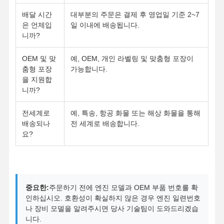
엔진 오일 펌프
배달 시간
대부분의 주문은 결제 후 영업일 기준 2~7
엔진 연결봉
은 언제입
일 이내에 배송됩니다.
니까?
엔진 실린더 헤드
OEM 및 맞
예, OEM, 개인 라벨링 및 맞춤형 포장이
엔진 피스톤은 울립니다
춤형 포장
가능합니다.
을 지원합
디젤 엔진 크랭크축
니까?
디젤 엔진 캠축
전세계로
예, 특송, 항공 화물 또는 해상 화물을 통해
배송되나
전 세계로 배송합니다.
엔진 터보 차저
요?
기타 브랜드 개스킷 키트
중요한:
주문하기 전에 엔진 모델과 OEM 부품 번호를 확
인하십시오. 호환성이 확실하지 않은 경우 엔진 일련번호
나 장비 모델을 알려주시면 당사 기술팀이 도와드리겠습
니다.