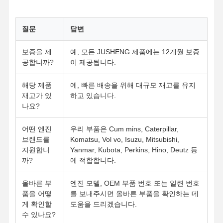
질문
답변
품질 관리
연락처
지금 얘기해
보증을 제
예, 모든 JUSHENG 제품에는 12개월 보증
Komatsu 굴삭기 엔진 부품
공합니까?
이 제공됩니다.
미츠비시 굴삭기 엔진 파트
해당 제품
예, 빠른 배송을 위해 대규모 재고를 유지
재고가 있
하고 있습니다.
애벌레 엔진 파트
나요?
쿠보타 엔진 부품
어떤 엔진
우리 부품은 Cum mins, Caterpillar,
브랜드를
Komatsu, Vol vo, Isuzu, Mitsubishi,
커민스 엔진 부품
지원합니
Yanmar, Kubota, Perkins, Hino, Deutz 등
까?
에 적합합니다.
YANMAR 엔진 부품
올바른 부
엔진 모델, OEM 부품 번호 또는 일련 번호
DOOSAN 발굴기 엔진 부품
품을 어떻
를 보내주시면 올바른 부품을 확인하는 데
게 확인할
도움을 드리겠습니다.
이수주 굴삭기 엔진 파트
수 있나요?