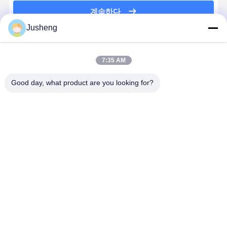
계속하다
Jusheng
추천된 제품
7:35 AM
Good day, what product are you looking for?
코마쓰 6D114
미쓰비시 6D16-
미쓰비시
미쓰비시 6D
수리 가스켓 키
2AT 풀 엔진 수
6D16T 디젤 엔
2AT 엔진 
트 OE 6154-
리 가스켓 키트
진 전체 엔진 가
용 펌프 키
K1-9900 발굴
ME071958
스켓 키트 수리
KATO 발굴
기와 건설 장비
ME996283
수리 후소 트럭
HD700 / HD
최고의 가격
최고의 가격
최고의 가격
최고의 가
수리
부품
에 적합합니
Desktop Site
홈
사이트맵
연락처
사이트맵
개인정보 보호 정책