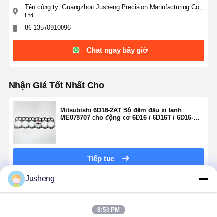
Tên công ty: Guangzhou Jusheng Precision Manufacturing Co.,
Ltd.
86 13570910096
Chat ngay bây giờ
Nhận Giá Tốt Nhất Cho
Mitsubishi 6D16-2AT Bộ đệm đầu xi lanh
ME078707 cho động cơ 6D16 / 6D16T / 6D16-
2AT / 6D16-3AT Fuso Truck Parts
Tiếp tục
Jusheng
Sản Phẩm Khuyến Cáo
8:53 PM