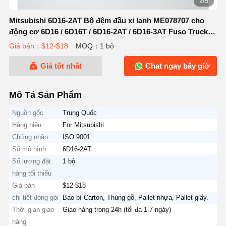
2/5
Mitsubishi 6D16-2AT Bộ đệm đầu xi lanh ME078707 cho
động cơ 6D16 / 6D16T / 6D16-2AT / 6D16-3AT Fuso Truck
Parts
Giá bán：$12-$18
MOQ：1 bộ
Giá tốt nhất
Chat ngay bây giờ
Mô Tả Sản Phẩm
Nguồn gốc
Trung Quốc
Hàng hiệu
For Mitsubishi
Chứng nhận
ISO 9001
Số mô hình
6D16-2AT
Số lượng đặt
1 bộ
hàng tối thiểu
Giá bán
$12-$18
chi tiết đóng gói
Bao bì Carton, Thùng gỗ, Pallet nhựa, Pallet giấy.
Thời gian giao
Giao hàng trong 24h (tối đa 1-7 ngày)
hàng