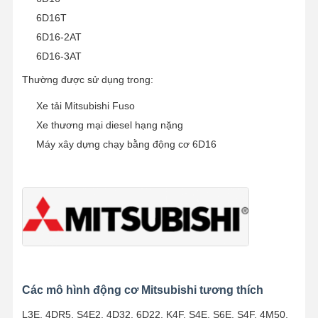
6D16T
6D16-2AT
6D16-3AT
Thường được sử dụng trong:
Xe tải Mitsubishi Fuso
Xe thương mại diesel hạng nặng
Máy xây dựng chạy bằng động cơ 6D16
Nhà
Sản Phẩm
Về Chúng
Tham Quan
Tôi
Nhà Máy
Các mô hình động cơ Mitsubishi tương thích
L3E, 4DR5, S4E2, 4D32, 6D22, K4F, S4E, S6E, S4F, 4M50,