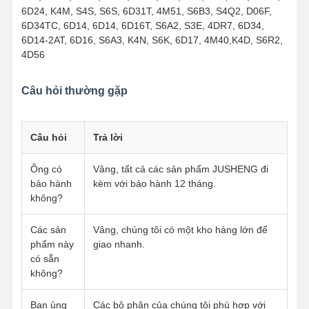
6D24, K4M, S4S, S6S, 6D31T, 4M51, S6B3, S4Q2, D06F,
6D34TC, 6D14, 6D14, 6D16T, S6A2, S3E, 4DR7, 6D34,
6D14-2AT, 6D16, S6A3, K4N, S6K, 6D17, 4M40,K4D, S6R2,
Kiểm Soát
Liên Hệ
Chat Ngay
4D56
Chất Lượng
Chúng Tôi
Bây Giờ
Câu hỏi thường gặp
Bộ phận động cơ máy xúc Komatsu
Bộ phận động cơ máy đào MITSUBISHI
Câu hỏi
Trả lời
Phụ tùng động cơ Caterpillar
Ông có
Vâng, tất cả các sản phẩm JUSHENG đi
bảo hành
kèm với bảo hành 12 tháng.
Các bộ phận động cơ Kubota
không?
Bộ phận động cơ Cummins
Các sản
Vâng, chúng tôi có một kho hàng lớn để
phẩm này
giao nhanh.
YANMAR Bộ phận động cơ
có sẵn
không?
Bộ phận động cơ máy đào DOOSAN
Các bộ phận động cơ thợ đào Isuzu
Bạn ủng
Các bộ phận của chúng tôi phù hợp với