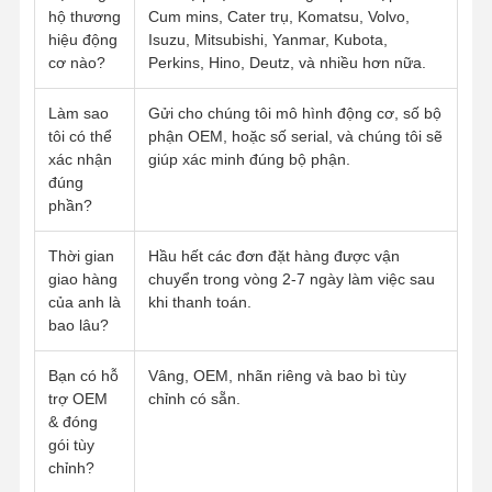
hộ thương
Cum mins, Cater trụ, Komatsu, Volvo,
Máy bơm dầu
hiệu động
Isuzu, Mitsubishi, Yanmar, Kubota,
cơ nào?
Perkins, Hino, Deutz, và nhiều hơn nữa.
Thanh nối động cơ
Làm sao
Gửi cho chúng tôi mô hình động cơ, số bộ
Đầu xi lanh động cơ
tôi có thể
phận OEM, hoặc số serial, và chúng tôi sẽ
xác nhận
giúp xác minh đúng bộ phận.
Vòng piston động cơ
đúng
phần?
trục khuỷu động cơ diesel
Thời gian
Hầu hết các đơn đặt hàng được vận
trục cam động cơ diesel
giao hàng
chuyển trong vòng 2-7 ngày làm việc sau
của anh là
khi thanh toán.
Động cơ tăng áp
bao lâu?
Bộ gioăng của các hãng khác
Bạn có hỗ
Vâng, OEM, nhãn riêng và bao bì tùy
trợ OEM
chỉnh có sẵn.
& đóng
gói tùy
chỉnh?