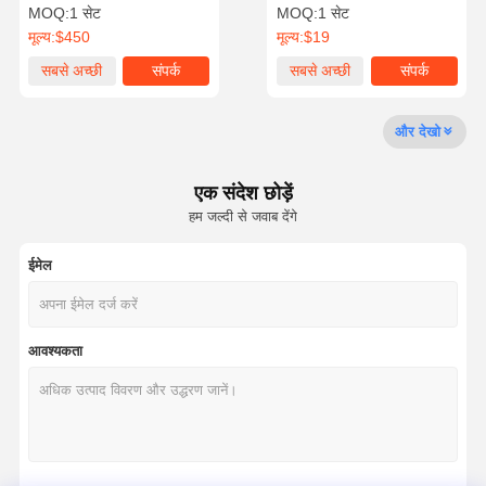
के लिए
MOQ:
1 सेट
MOQ:
1 सेट
मूल्य:
$450
मूल्य:
$19
गुणवत्ता नियंत्रण
हमसे संपर्क करें
अभी चैट करें
सबसे अच्छी
संपर्क
सबसे अच्छी
संपर्क
कीमत
कीमत
कोमात्सु खुदाई इंजन के पुर्जे
और देखो
मित्सुबिशी खुदाई इंजन के पुर्जे
एक संदेश छोड़ें
कैटरपिलर इंजन के पुर्जे
हम जल्दी से जवाब देंगे
कुबोटा इंजन पार्ट्स
ईमेल
कमिंस इंजन पार्ट्स
यानमार इंजन पार्ट्स
आवश्यकता
DOOSAN उत्खनन इंजन भागों
इसुजु उत्खनन इंजन भागों