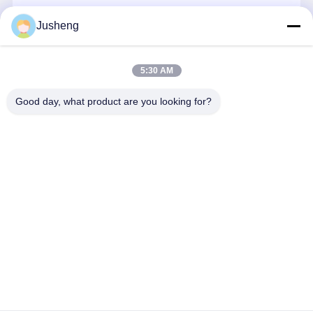
इंजन ऑयल पंप
जारी रखें
Jusheng
इंजन कनेक्टिंग रॉड
इंजन सिलेंडर हेड
5:30 AM
हमारी श्रेणियाँ
इंजन पिस्टन रिंग
Good day, what product are you looking for?
डीजल इंजन क्रैंकशाफ्ट
डीजल इंजन कैंषफ़्ट
इंजन टर्बोचार्जर
कोमात्सु खुदाई
मित्सुबिशी खुदाई
कैटरपिलर इंजन के
कुबोटा इंजन पार
इंजन के पुर्जे
इंजन के पुर्जे
पुर्जे
अन्य ब्रांड गैस्केट किट
होम
हमारे बारे में
हमसे संपर्क करें
Desktop Site
साइटमैप
गोपनीयता नीति
गुणवत्ता
कोमात्सु खुदाई इंजन के पुर्जे
चीन का कारखाना.Copyright © 2026