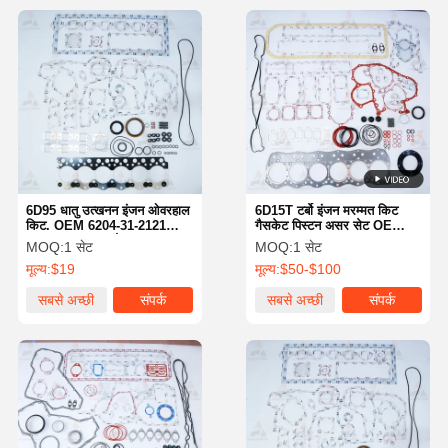
6D95 धातु उत्खनन इंजन ओवरहाल
6D15T टर्बो इंजन मरम्मत किट
किट. OEM 6204-31-2121
गैसकेट पिस्टन असर सेट OE
6204-21-8100 कोमात्सु 6D95
ME999219
MOQ:
1 सेट
MOQ:
1 सेट
कोमात्सु इंजन भागों के लिए
मूल्य:
$19
मूल्य:
$50-$100
पुनर्निर्माण भागों
सबसे अच्छी
संपर्क
सबसे अच्छी
संपर्क
कीमत
कीमत