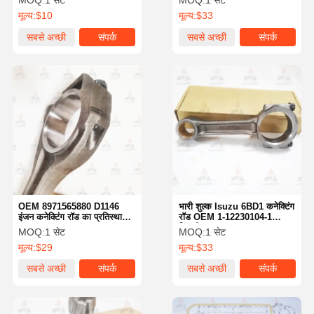
MOQ:
1 सेट
MOQ:
1 सेट
कनेक्टिंग रॉड
मूल्य:
$10
मूल्य:
$33
सबसे अच्छी
संपर्क
सबसे अच्छी
संपर्क
कीमत
कीमत
OEM 8971565880 D1146
भारी शुल्क Isuzu 6BD1 कनेक्टिंग
इंजन कनेक्टिंग रॉड का प्रतिस्थापन
रॉड OEM 1-12230104-1
Isuzu D1146-T Komatsu
हिताची EX200-1/2/3 UH07-7
MOQ:
1 सेट
MOQ:
1 सेट
PC200 के लिए
के लिए
मूल्य:
$29
मूल्य:
$33
सबसे अच्छी
संपर्क
सबसे अच्छी
संपर्क
कीमत
कीमत