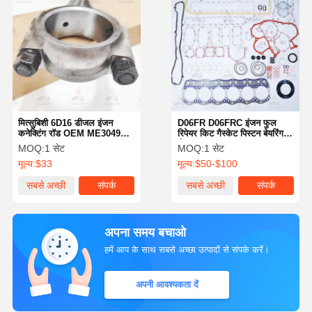
मित्सुबिशी 6D16 डीजल इंजन
D06FR D06FRC इंजन फुल
कनेक्टिंग रॉड OEM ME304973
रिपेयर किट गैस्केट पिस्टन बेयरिंग
ME304974 ME072401
सेट OE ME049588
MOQ:
1 सेट
MOQ:
1 सेट
मूल्य:
$33
मूल्य:
$50-$100
सबसे अच्छी
संपर्क
सबसे अच्छी
संपर्क
कीमत
कीमत
अपना समय बचाओ
हमें आप के साथ सबसे अच्छा उत्पादों से संपर्क करें।
अपनी आवश्यकता दें