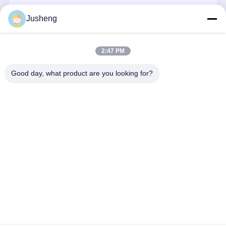
इंजन ऑयल पंप
जारी रखें
Jusheng
इंजन कनेक्टिंग रॉड
इंजन सिलेंडर हेड
2:47 PM
हमारी श्रेणियाँ
इंजन पिस्टन रिंग
Good day, what product are you looking for?
डीजल इंजन क्रैंकशाफ्ट
डीजल इंजन कैंषफ़्ट
इंजन टर्बोचार्जर
कोमात्सु खुदाई
मित्सुबिशी खुदाई
कैटरपिलर इंजन के
कुबोटा इंजन पार
इंजन के पुर्जे
इंजन के पुर्जे
पुर्जे
अन्य ब्रांड गैस्केट किट
होम
हमारे बारे में
हमसे संपर्क करें
Desktop Site
साइटमैप
गोपनीयता नीति
गुणवत्ता
कोमात्सु खुदाई इंजन के पुर्जे
चीन का कारखाना.Copyright © 2026