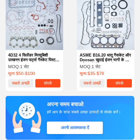
4D32 4 सिलेंडर मित्सुबिशी
ASME B16.20 धातु गैसकेट और
उत्खनन इंजन पार्ट्स गैस्केट पिस्टन
Doosan खुदाई इंजन भागों के लिए
असर सेट OE ME018297
पूर्ण घटकों के साथ भारी शुल्क
MOQ:
1 सेट
MOQ:
1 सेट
Doosan DB58 खुदाई पुनर्निर्माण
मूल्य:
$50-$100
मूल्य:
$35-$78
किट
सबसे अच्छी
संपर्क
सबसे अच्छी
संपर्क
कीमत
कीमत
अपना समय बचाओ
हमें आप के साथ सबसे अच्छा उत्पादों से संपर्क करें।
अपनी आवश्यकता दें