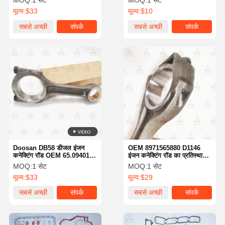
MOQ:
1 सेट
MOQ:
1 सेट
के लिए
मूल्य:
$33
मूल्य:
$10
सबसे अच्छी
संपर्क
सबसे अच्छी
संपर्क
कीमत
कीमत
Doosan DB58 डीजल इंजन
OEM 8971565880 D1146
कनेक्टिंग रॉड OEM 65.09401-
इंजन कनेक्टिंग रॉड का प्रतिस्थापन
6015 65.09401-6002 इंजन
Isuzu D1146-T Komatsu
MOQ:
1 सेट
MOQ:
1 सेट
कनेक्टिंग रॉड
PC200 के लिए
मूल्य:
$33
मूल्य:
$29
सबसे अच्छी
संपर्क
सबसे अच्छी
संपर्क
कीमत
कीमत