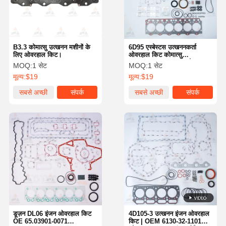
B3.3 कोमात्सु उत्खनन मशीनों के
6D95 एस्बेस्टस उत्खननकर्ता
लिए ओवरहाल किट।
ओवरहाल किट कोमात्सु
6D95/S6D95/6D95L के साथ
MOQ:
1 सेट
MOQ:
1 सेट
संगत | कोमात्सु इंजन पार्ट्स के लिए
मूल्य:
$19
मूल्य:
$19
OEM पार्ट नंबर शामिल हैं
सबसे अच्छी
संपर्क
सबसे अच्छी
संपर्क
कीमत
कीमत
होम
उत्पाद
हमारे बारे में
फैक्टरी यात्रा
डूज़न DL06 इंजन ओवरहाल किट
4D105-3 उत्खनन इंजन ओवरहाल
OE 65.03901-0071
किट | OEM 6130-32-1101