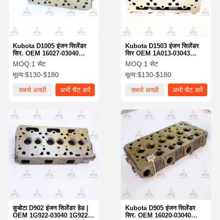
Kubota D1005 इंजन सिलेंडर
Kubota D1503 इंजन सिलेंडर
सिर. OEM 16027-03040
सिर OEM 1A013-03043
16027-03043 1G053-03040
1A051-03044 1A013-03044
MOQ:
1 सेट
MOQ:
1 सेट
16032-03042. मिनी खुदाई और
मूल्य:
$130-$180
मूल्य:
$130-$180
कॉम्पैक्ट उपकरण स्पेयर पार्ट्स इंजन
सिलेंडर सिर.
सबसे अच्छी
अभी चैट करें
सबसे अच्छी
अभी चैट करें
कीमत
कीमत
होम
उत्पाद
हमारे बारे में
फैक्टरी यात्रा
कुबोटा D902 इंजन सिलेंडर हेड |
Kubota D905 इंजन सिलेंडर
OEM 1G922-03040 1G922-
सिर. OEM 16020-03040