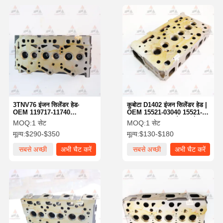
3TNV76 इंजन सिलेंडर हेड∙
कुबोटा D1402 इंजन सिलेंडर हेड |
OEM 119717-11740
OEM 15521-03040 15521-
YM119717-11740∙ Yanmar
03044 | उत्खनन, ट्रैक्टर और
MOQ:
1 सेट
MOQ:
1 सेट
Excavator Spare Parts इंजन
स्किड स्टीयर स्पेयर पार्ट्स इंजन
मूल्य:
$290-$350
मूल्य:
$130-$180
सिलेंडर हेड
सिलेंडर हेड
सबसे अच्छी
अभी चैट करें
सबसे अच्छी
अभी चैट करें
कीमत
कीमत