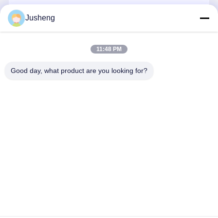
इंजन ऑयल पंप
जारी रखें
Jusheng
इंजन कनेक्टिंग रॉड
इंजन सिलेंडर हेड
11:48 PM
हमारी श्रेणियाँ
इंजन पिस्टन रिंग
Good day, what product are you looking for?
डीजल इंजन क्रैंकशाफ्ट
डीजल इंजन कैंषफ़्ट
इंजन टर्बोचार्जर
कोमात्सु खुदाई
मित्सुबिशी खुदाई
कैटरपिलर इंजन के
कुबोटा इंजन पार
इंजन के पुर्जे
इंजन के पुर्जे
पुर्जे
अन्य ब्रांड गैस्केट किट
होम
हमारे बारे में
हमसे संपर्क करें
Desktop Site
साइटमैप
गोपनीयता नीति
गुणवत्ता
कोमात्सु खुदाई इंजन के पुर्जे
चीन का कारखाना.Copyright © 2026