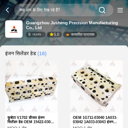
Guangzhou Jusheng Precision Manufacturing
Co., Ltd
9
5.0
सत्यापित प्रदायक
YEARS
इंजन सिलेंडर हेड
(16)
कुबोटा V1702 डीजल इंजन
OEM 1G711-03040 1A033-
सिलेंडर हेड OEM 15422-03040
03042 1A033-03043 इंजन
15476-03040 17345-03040
सिलेंडर हेड कुबोटा D1703