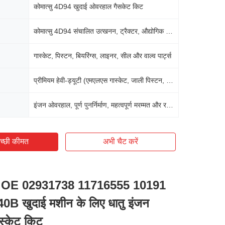
कोमात्सु 4D94 खुदाई ओवरहाल गैसकेट किट
कोमात्सु 4D94 संचालित उत्खनन, ट्रैक्टर, औद्योगिक मशीनरी
गास्केट, पिस्टन, बियरिंग्स, लाइनर, सील और वाल्व पार्ट्स
प्रीमियम हेवी-ड्यूटी (एमएलएस गास्केट, जाली पिस्टन, त्रि-धातु बियरिंग्स)
इंजन ओवरहाल, पूर्ण पुनर्निर्माण, महत्वपूर्ण मरम्मत और रखरखाव
च्छी कीमत
अभी चैट करें
OE 02931738 11716555 10191
B खुदाई मशीन के लिए धातु इंजन
स्केट किट