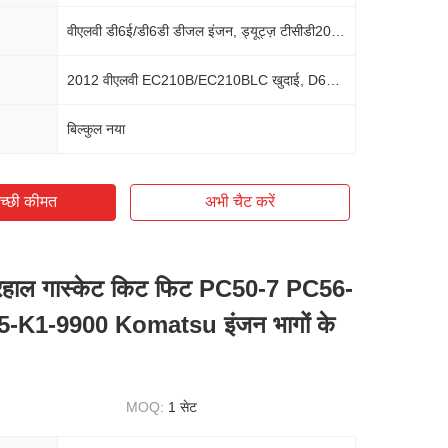
वीएलवी डी6ई/डी6डी डीजल इंजन, ड्यूट्ज़ टीसीडी2012 एल06 2वी डीजल इंजन
2012 वीएलवी EC210B/EC210BLC खुदाई, D6E/D6D/TCD2012-संचालित भारी मशीनरी
बिल्कुल नया
च्छी कीमत
अभी चैट करें
ाल गास्केट किट फिट PC50-7 PC56-
-K1-9900 Komatsu इंजन भागों के
MOQ:
1 सेट