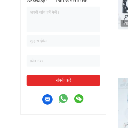
WhatsApp :
+8613570910096
V
संपर्क करें