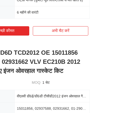
OEM मानक (कुबोटा मूल विशिष्टताओं से मेल खाता है)
6 महीने की वारंटी
च्छी कीमत
अभी चैट करें
/D6D TCD2012 OE 15011856
 02931662 VLV EC210B 2012
िए इंजन ओवरहाल गास्केट किट
MOQ:
1 सेट
वीएलवी डी6ई/डी6डी टीसीडी2012 इंजन ओवरहाल गैस्केट किट
15011856, 02937588, 02931662, 01-29061-03, 11716553