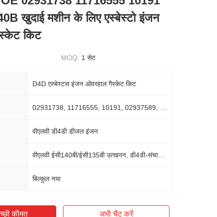
OE 02931738 11716555 10191
 खुदाई मशीन के लिए एस्बेस्टो इंजन
स्केट किट
MOQ:
1 सेट
D4D एस्बेस्टस इंजन ओवरहाल गैस्केट किट
02931738, 11716555, 10191, 02937589, 02931663
वीएलवी डी4डी डीजल इंजन
वीएलवी ईसी140बी/ईसी135बी उत्खनन, डी4डी-संचालित लोडर
बिल्कुल नया
च्छी कीमत
अभी चैट करें