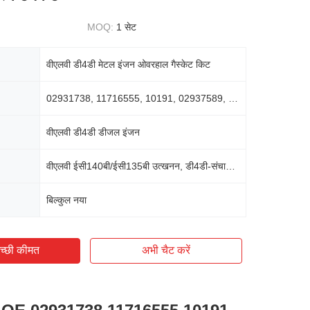
MOQ:
1 सेट
वीएलवी डी4डी मेटल इंजन ओवरहाल गैस्केट किट
02931738, 11716555, 10191, 02937589, 02931663
वीएलवी डी4डी डीजल इंजन
वीएलवी ईसी140बी/ईसी135बी उत्खनन, डी4डी-संचालित लोडर
बिल्कुल नया
च्छी कीमत
अभी चैट करें