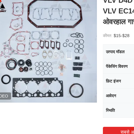
VLV D4D 
VLV EC140B
ओवरहाल गा
कीमत:
$15-$28
उत्पाद मॉडल
पैकेजिंग विवरण
फ़िट इंजन
आवेदन
IDEO
स्थिति
सबसे अ