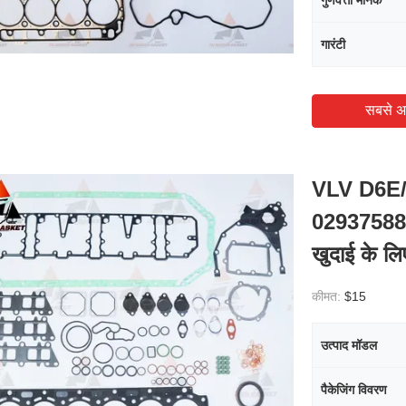
गुणवत्ता मानक
गारंटी
सबसे अ
VLV D6E
02937588
खुदाई के ल
कीमत:
$15
उत्पाद मॉडल
पैकेजिंग विवरण