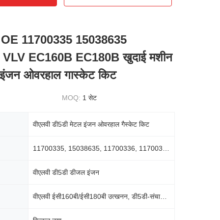
OE 11700335 15038635
 VLV EC160B EC180B खुदाई मशीन
ु इंजन ओवरहाल गास्केट किट
MOQ:
1 सेट
वीएलवी डी5डी मेटल इंजन ओवरहाल गैस्केट किट
11700335, 15038635, 11700336, 11700337, वीओई11700335
वीएलवी डी5डी डीजल इंजन
वीएलवी ईसी160बी/ईसी180बी उत्खनन, डी5डी-संचालित लोडर