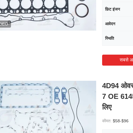
फ़िट इंजन
आवेदन
IDEO
स्थिति
सबसे अ
4D94 ओवरह
7 OE 6145
लिए
कीमत:
$58-$96