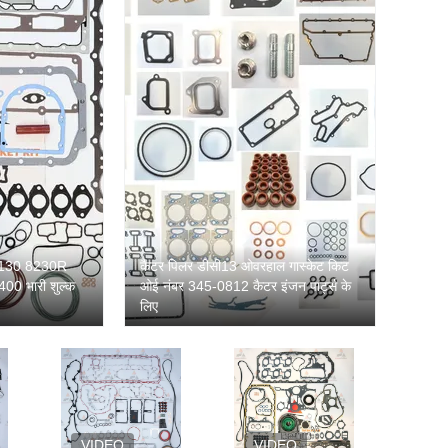
 8130 8230R
कैटर पिलर डीसी13 ओवरहाल गास्केट किट
 भारी शुल्क
ओई नंबर 345-0812 कैटर इंजन पार्ट्स के
लिए
VIDEO
VIDEO