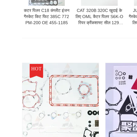
कटर पिलर C18 कंप्लीट इंजन
CAT 320B 320C खुदाई के
J
गैस्केट किट फिट 385C 772
लिए OML कैटर पिलर S6K-O
गैस्
PM-200 OE 455-1185
रियर क्रैंकशाफ्ट सील 129-
लि
9943
34
HOT