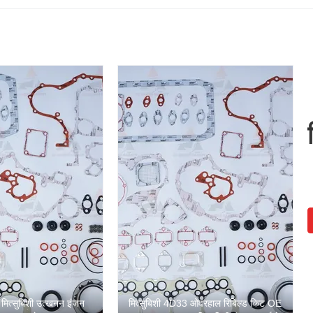
मित्सुबिशी उत्खनन इंजन
मित्सुबिशी 4D33 ओवरहाल रिबिल्ड किट OE