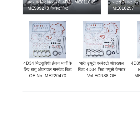
यंत्र के लिए मित्सुबिशी 4D31 ME011045
पार्ट्स गैस्केट 
ME999278 गैस्केट किट
ME018297
4D34 मिटसुबिशी इंजन भागों के
भारी ड्यूटी एस्बेस्टो ओवरहाल
4D35
लिए धातु ओवरहाल गास्केट किट
किट 4D34 फिट फ्यूसो कैनटर
OE No. ME220470
Vol ECR88 OE
ME
ME220470