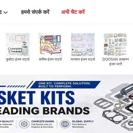
द
हमसे संपर्क करें
अभी चैट करें
डीजल इंजन कैंषफ़्ट
इंजन टर्बोचार्जर
अन्य ब्रांड गैस्केट
किट