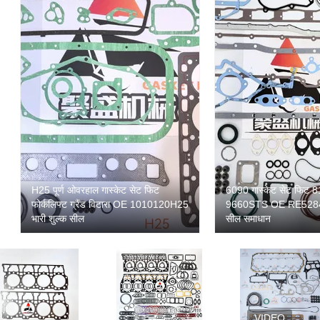
H25 पूर्ण ओवरहाल गास्केट सेट फिट
6090 गास्केट सेट फिट
फोर्कलिफ्ट ग्रैंड विटारा OE 1010120H25
9660STS OE RE528400
भारी शुल्क सील
सील समाधान
VIDEO