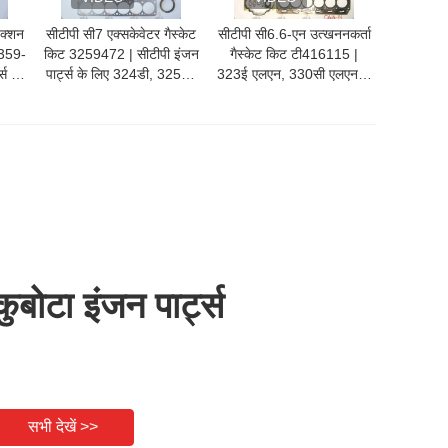
ेक्शन
सीटीपी सी7 एक्सकेवेटर गैस्केट
सीटीपी सी6.6-एन उत्खननकर्ता
 359-
किट 3259472 | सीटीपी इंजन
गैस्केट किट टी416115 |
स के
पार्ट्स के लिए 324डी, 325डी,
323ई एलएन, 330सी एलएन के
रहाल
329डी के लिए अनुकूलन योग्य
लिए सीटीपी इंजन पार्ट्स के लिए
ओवरहाल गैस्केट सेट
अनुकूलन योग्य ओवरहाल गैस्केट
सेट
कुबोटा इंजन पार्ट्स
सभी देखें >>