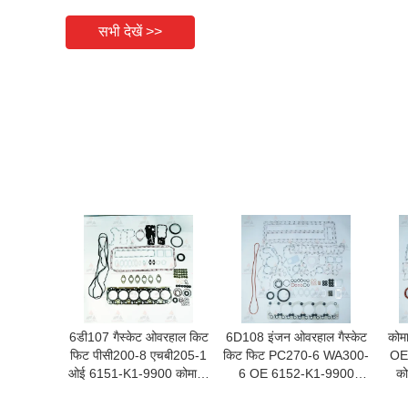
सभी देखें >>
6डी107 गैस्केट ओवरहाल किट
6D108 इंजन ओवरहाल गैस्केट
कोम
फिट पीसी200-8 एचबी205-1
किट फिट PC270-6 WA300-
OE
ओई 6151-K1-9900 कोमात्सु
6 OE 6152-K1-9900
को
इंजन पार्ट्स के लिए
कोमात्सु इंजन पार्ट्स के लिए