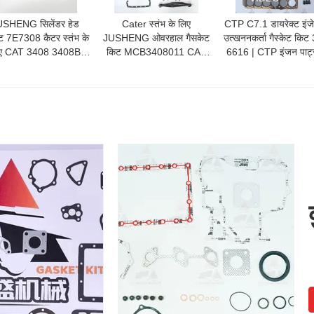
USHENG सिलेंडर हेड
Cater स्तंभ के लिए
CTP C7.1 डायरेक्ट इंज
केट 7E7308 कैटर स्तंभ के
JUSHENG ओवरहाल गैसकेट
उत्खननकर्ता गैस्केट किट
ए CAT 3408 3408B
किट MCB3408011 CAT
6616 | CTP इंजन पार्ट्
08C इंजन व्हील लोडर
3408 3408B 3408C डीजल
लिए अनुकूलन योग्य ओव
988B 988F
इंजन पूर्ण पुनर्निर्माण गैसकेट सेट
गैस्केट सेट