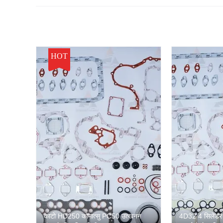
HOT
काटो HD250 कोमात्सु PC50 उत्खनन
4D32 4 सिलेंडर 