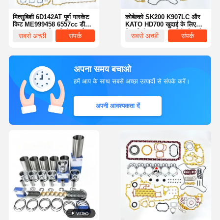
मित्सुबिशी 6D142AT पूर्ण गास्केट
कोबेल्को SK200 K907LC और
किट ME999458 6557cc डीजल
KATO HD700 खुदाई के लिए
इंजन ट्रक बस मित्सुबिशी खुदाई
मित्सुबिशी 6D31-T पूर्ण गैसकेट सेट
सबसे अच्छी
संपर्क
सबसे अच्छी
संपर्क
इंजन के लिए
ME997692
कीमत
कीमत
अपना समय बचाओ
हमें आप के साथ सबसे अच्छा उत्पादों से संपर्क करें।
अपनी आवश्यकता दें