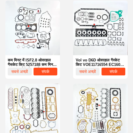
कम मिनट में ISF2.8 ओवरहाल
Vol vo D6D ओवरहाल गैस्केट
गैसकेट किट 5257188 ​​कम मिनट
किट VOE11716554 EC160B
इंजन पार्ट्स के लिए पूर्ण इंजन
EC180B EC210B EC240B
सबसे अच्छी
संपर्क
सबसे अच्छी
संपर्क
गैसकेट मरम्मत सेट
खुदाई मशीन के लिए
कीमत
कीमत