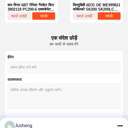
कम मिनट 6BT रिपेयर गैस्केट किट
मित्सुबिशी 6D31 OE ME999821
3802118 PC200-6 एक्सकेवेटर
कोबेलको SK200 SK200LC
के लिए
K907LC MD200C खुदाई के
सबसे अच्छी
संपर्क
सबसे अच्छी
संपर्क
लिए पूर्ण गास्केट किट
कीमत
कीमत
एक संदेश छोड़ें
हम जल्दी से जवाब देंगे
ईमेल
आवश्यकता
होम
उत्पाद
हमारे बारे में
फैक्टरी यात्रा
जारी रखें
Jusheng