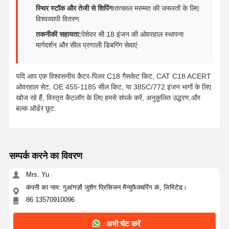
स्थिर स्टॉक और तेजी से शिपिंगः
तत्काल मरम्मत की जरूरतों के लिए
विश्वव्यापी वितरण
तकनीकी सहायता:
पेशेवर सी 18 इंजन की ओवरहाल स्थापना
मार्गदर्शन और सील प्रणाली डिबगिंग सेवाएं
यदि आप एक विश्वसनीय कैटर-पिलर C18 गैसकेट किट, CAT C18 ACERT
ओवरहाल सेट, OE 455-1185 सील किट, या 385C/772 इंजन भागों के लिए
खोज रहे हैं, विस्तृत कैटलॉग के लिए हमसे संपर्क करें, अनुकूलित उद्धरण,और
बल्क ऑर्डर छूट.
सम्पर्क करने का विवरण
Mrs. Yu
कंपनी का नाम: गुआंगज़ौ जुशेंग प्रिसिजन मैन्युफैक्चरिंग कं, लिमिटेड।
86 13570910096
अभी चैट करें