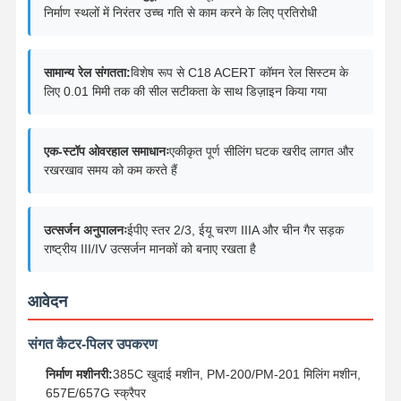
इंजन ऑयल पंप
निर्माण स्थलों में निरंतर उच्च गति से काम करने के लिए प्रतिरोधी
इंजन कनेक्टिंग रॉड
सामान्य रेल संगतता:
विशेष रूप से C18 ACERT कॉमन रेल सिस्टम के
इंजन सिलेंडर हेड
लिए 0.01 मिमी तक की सील सटीकता के साथ डिज़ाइन किया गया
इंजन पिस्टन रिंग
एक-स्टॉप ओवरहाल समाधानः
एकीकृत पूर्ण सीलिंग घटक खरीद लागत और
डीजल इंजन क्रैंकशाफ्ट
रखरखाव समय को कम करते हैं
डीजल इंजन कैंषफ़्ट
इंजन टर्बोचार्जर
उत्सर्जन अनुपालनः
ईपीए स्तर 2/3, ईयू चरण IIIA और चीन गैर सड़क
राष्ट्रीय III/IV उत्सर्जन मानकों को बनाए रखता है
अन्य ब्रांड गैस्केट किट
आवेदन
संगत कैटर-पिलर उपकरण
निर्माण मशीनरी:
385C खुदाई मशीन, PM-200/PM-201 मिलिंग मशीन,
657E/657G स्क्रैपर