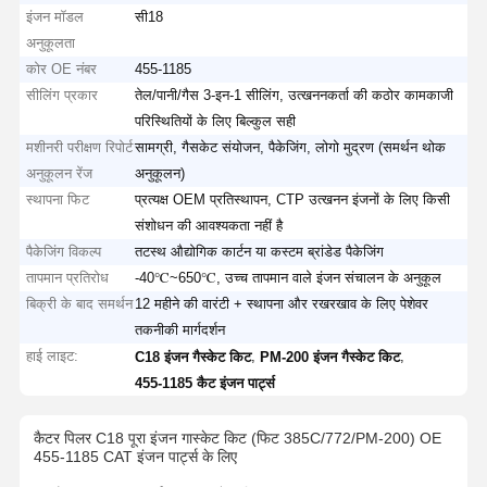
इंजन मॉडल
सी18
अनुकूलता
कोर OE नंबर
455-1185
सीलिंग प्रकार
तेल/पानी/गैस 3-इन-1 सीलिंग, उत्खननकर्ता की कठोर कामकाजी
परिस्थितियों के लिए बिल्कुल सही
मशीनरी परीक्षण रिपोर्ट
सामग्री, गैसकेट संयोजन, पैकेजिंग, लोगो मुद्रण (समर्थन थोक
अनुकूलन रेंज
अनुकूलन)
स्थापना फिट
प्रत्यक्ष OEM प्रतिस्थापन, CTP उत्खनन इंजनों के लिए किसी
संशोधन की आवश्यकता नहीं है
पैकेजिंग विकल्प
तटस्थ औद्योगिक कार्टन या कस्टम ब्रांडेड पैकेजिंग
तापमान प्रतिरोध
-40℃~650℃, उच्च तापमान वाले इंजन संचालन के अनुकूल
बिक्री के बाद समर्थन
12 महीने की वारंटी + स्थापना और रखरखाव के लिए पेशेवर
तकनीकी मार्गदर्शन
हाई लाइट:
,
,
C18 इंजन गैस्केट किट
PM-200 इंजन गैस्केट किट
455-1185 कैट इंजन पार्ट्स
कैटर पिलर C18 पूरा इंजन गास्केट किट (फिट 385C/772/PM-200) OE
455-1185 CAT इंजन पार्ट्स के लिए