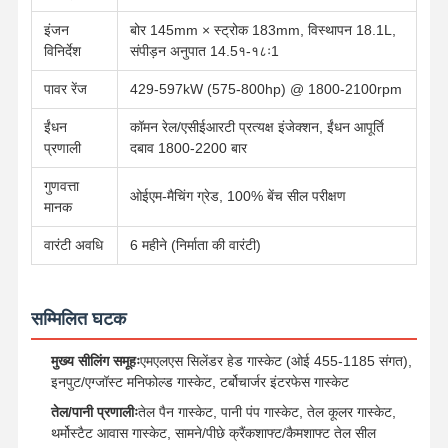
इंजन
बोर 145mm × स्ट्रोक 183mm, विस्थापन 18.1L,
विनिर्देश
संपीड़न अनुपात 14.5१-१८ः1
पावर रेंज
429-597kW (575-800hp) @ 1800-2100rpm
ईंधन
कॉमन रेल/एसीईआरटी प्रत्यक्ष इंजेक्शन, ईंधन आपूर्ति
प्रणाली
दबाव 1800-2200 बार
गुणवत्ता
ओईएम-मैचिंग ग्रेड, 100% बेंच सील परीक्षण
मानक
वारंटी अवधि
6 महीने (निर्माता की वारंटी)
सम्मिलित घटक
मुख्य सीलिंग समूहः
एमएलएस सिलेंडर हेड गास्केट (ओई 455-1185 संगत),
इनपुट/एग्जॉस्ट मनिफोल्ड गास्केट, टर्बोचार्जर इंटरफेस गास्केट
होम
उत्पाद
हमारे बारे में
फैक्टरी यात्रा
तेल/पानी प्रणालीः
तेल पैन गास्केट, पानी पंप गास्केट, तेल कूलर गास्केट,
थर्मोस्टैट आवास गास्केट, सामने/पीछे क्रैंकशाफ्ट/कैमशाफ्ट तेल सील