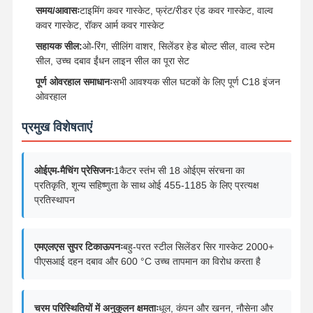
समय/आवासः
टाइमिंग कवर गास्केट, फ्रंट/रीडर एंड कवर गास्केट, वाल्व
कवर गास्केट, रॉकर आर्म कवर गास्केट
गुणवत्ता नियंत्रण
हमसे संपर्क करें
अभी चैट करें
सहायक सील:
ओ-रिंग, सीलिंग वाशर, सिलेंडर हेड बोल्ट सील, वाल्व स्टेम
सील, उच्च दबाव ईंधन लाइन सील का पूरा सेट
कोमात्सु खुदाई इंजन के पुर्जे
पूर्ण ओवरहाल समाधानः
सभी आवश्यक सील घटकों के लिए पूर्ण C18 इंजन
ओवरहाल
मित्सुबिशी खुदाई इंजन के पुर्जे
प्रमुख विशेषताएं
कैटरपिलर इंजन के पुर्जे
कुबोटा इंजन पार्ट्स
ओईएम-मैचिंग प्रेसिजनः
1कैटर स्तंभ सी 18 ओईएम संरचना का
प्रतिकृति, शून्य सहिष्णुता के साथ ओई 455-1185 के लिए प्रत्यक्ष
कमिंस इंजन पार्ट्स
प्रतिस्थापन
यानमार इंजन पार्ट्स
एमएलएस सुपर टिकाऊपनः
बहु-परत स्टील सिलेंडर सिर गास्केट 2000+
DOOSAN उत्खनन इंजन भागों
पीएसआई दहन दबाव और 600 °C उच्च तापमान का विरोध करता है
इसुजु उत्खनन इंजन भागों
चरम परिस्थितियों में अनुकूलन क्षमताः
धूल, कंपन और खनन, नौसेना और