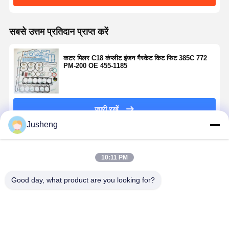
सबसे उत्तम प्रतिदान प्राप्त करें
कटर पिलर C18 कंप्लीट इंजन गैस्केट किट फिट 385C 772
PM-200 OE 455-1185
जारी रखें
Jusheng
अनुशंसित उत्पाद
10:11 PM
Good day, what product are you looking for?
6090 गास्केट सेट
CTP C7.1
सीटीपी सी7
सीटीपी सी6.6
फिट 8130
डायरेक्ट इंजेक्शन
एक्सकेवेटर गैस्केट
उत्खननकर्ता गै