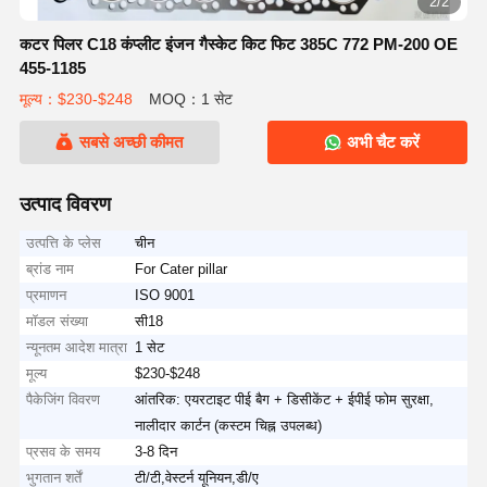
2/2
कटर पिलर C18 कंप्लीट इंजन गैस्केट किट फिट 385C 772 PM-200 OE
455-1185
मूल्य：$230-$248
MOQ：1 सेट
सबसे अच्छी कीमत
अभी चैट करें
उत्पाद विवरण
उत्पत्ति के प्लेस
चीन
ब्रांड नाम
For Cater pillar
प्रमाणन
ISO 9001
मॉडल संख्या
सी18
न्यूनतम आदेश मात्रा
1 सेट
मूल्य
$230-$248
पैकेजिंग विवरण
आंतरिक: एयरटाइट पीई बैग + डिसीकेंट + ईपीई फोम सुरक्षा,
नालीदार कार्टन (कस्टम चिह्न उपलब्ध)
प्रसव के समय
3-8 दिन
भुगतान शर्तें
टी/टी,वेस्टर्न यूनियन,डी/ए