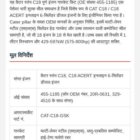
यह कैटर स्तंभ C18 पूर्ण इंजन गास्केट किट (OE संख्या 455-1185) एक
पेशेवर भारी शुल्क सील समाधान है जिसे विशेष रूप से CAT C18 / C18
ACERT इनलाइन 6-सिलेंडर डीजल इंजनों के लिए इंजीनियर किया गया है।
Cater pillar के सख्त OEM मानकों के अनुसार निर्मित, इसमें मल्टी-लेयर
स्टील (एमएलएस) सिलेंडर हेड गास्केट और उच्च तापमान वाली कम्पोजिट सील
सामग्री है, जो सी 18 इंजन के 18 से मेल खाती है।उच्च दबाव की स्थिति में 1
लीटर विस्थापन और 429-597kW (575-800hp) की आउटपुट शक्ति.
मूल विनिर्देश
कैटर स्तंभ C18, C18 ACERT इनलाइन 6-सिलेंडर
संगत इंजन
डीजल इंजन
455-1185 (कोर OEM नंबर, 20R-0631, 329-
ओई संख्या
4510 के साथ संगत)
आफ्टरमार्केट
CAT-C18-GSK
पार्ट नं.
गास्केट
मल्टी-लेयर स्टील (एमएलएस), धातु-प्रबलित कम्पोजिट,
सामग्री
हाई-टेम्प फ्लोरो रबर