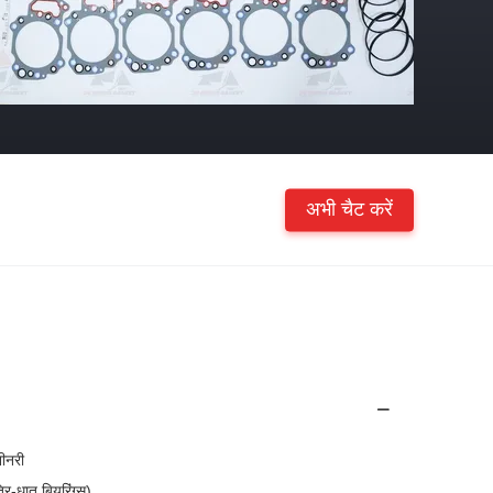
अभी चैट करें
ीनरी
ि-धातु बियरिंग्स)