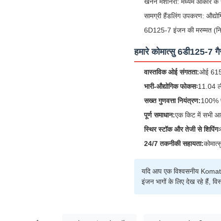
खनन मशीनरी: मध्यम आकार के खु
सामग्री हैंडलिंग उपकरण: औद्य
6D125-7 इंजन की मरम्मत (निर्
हमारे कोमात्सु 6डी125-7 गैस
वास्तविक ओई संगतता:
ओई 6150-
भारी-औद्योगिक फोकसः
11.04 ली
सख्त गुणवत्ता नियंत्रण:
100% प्
पूर्ण समाधान:
एक किट में सभी आव
स्थिर स्टॉक और तेजी से शिपिंगः
24/7 तकनीकी सहायता:
कोमात्स
यदि आप एक विश्वसनीय Koma
इंजन भागों के लिए देख रहे हैं, व