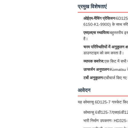
प्रमुख विशेषताएं
ओईएम-मैचिंग प्रेसिजनः
6D125-7
6150-K1-9900) के साथ संरे
एमएलएस स्थायित्वः
बहुस्तरीय इ
है।
चरम परिस्थितियों में अनुकूलन क्
डाउनटाइम को कम करता है।
व्यापक कवरेज:
एक किट में सभी म
उत्सर्जन अनुपालनः
Komatsu के
टर्बो अनुकूलनः
टर्बोचार्ज किए ग
आवेदन
यह कोमात्सु 6D125-7 गास्केट क
कोमात्सु 6डी125-7/एसए6डी1
भारी निर्माण उपकरणः HD325-