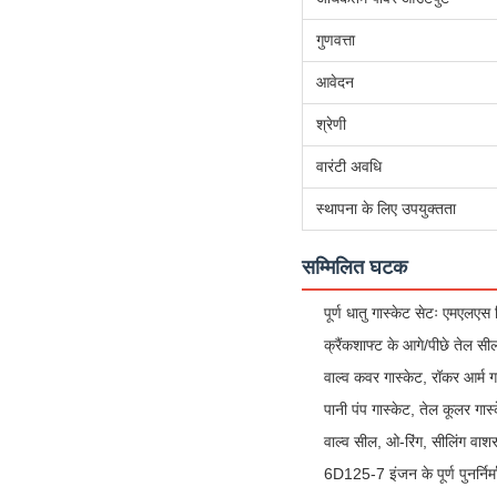
गुणवत्ता
आवेदन
श्रेणी
वारंटी अवधि
स्थापना के लिए उपयुक्तता
सम्मिलित घटक
पूर्ण धातु गास्केट सेटः एमएलए
क्रैंकशाफ्ट के आगे/पीछे तेल स
वाल्व कवर गास्केट, रॉकर आर्म ग
पानी पंप गास्केट, तेल कूलर गास्
वाल्व सील, ओ-रिंग, सीलिंग वाशर
6D125-7 इंजन के पूर्ण पुनर्न