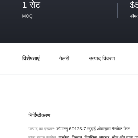
1 सेट
$
MOQ
कीम
विशेषताएं
गेलरी
उत्पाद विवरण
निर्दिष्टीकरण
उत्पाद का प्रकार:
कोमात्सु 6D125-7 खुदाई ओवरहाल गैसकेट किट
मुख्य घटक कवरेज:
गास्केट, पिस्टन, बियरिंग्स, लाइनर, सील और वाल्व पार