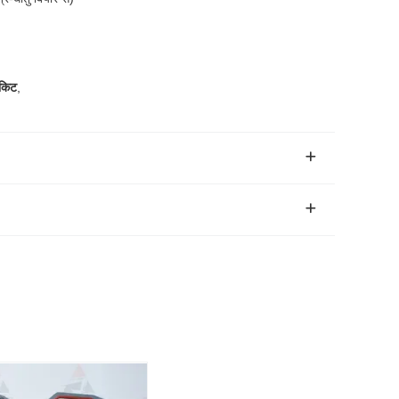
 किट
,