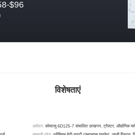
58-$96
त
विशेषताएं
आवेदन:
कोमात्सु 6D125-7 संचालित उत्खनन, ट्रैक्टर, औद्योगिक मश
्ट्स
सामग्री ग्रेड:
प्रीमियम हेवी-ड्यूटी (एमएलएस गास्केट, जाली पिस्टन, त्र