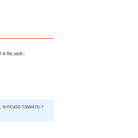
ं के लिए आदर्श।
िट, या PC450-7/WA470-7