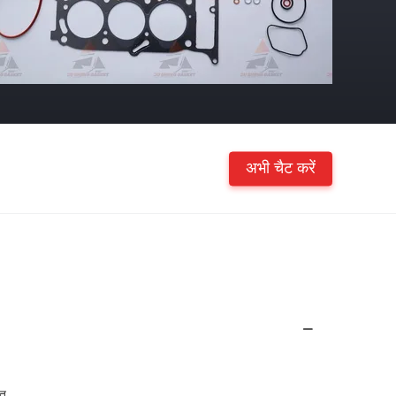
अभी चैट करें
तु