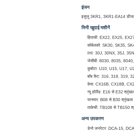
इंजन
इसुजु 3KR1, 3KR1-EA14 डीजल इंजन
मिनी खुदाई मशीनें
हिताची: EX22, EX25, E
कोबेलको: SK30, SK35, SK4
IHI: 30J, 30NX, 35J, 35N
जेसीबी: 8030, 8035, 804
कुबोटा: U10, U15, U17, U
बॉब कैट: 316, 318, 319, 
केस: CX16B, CX18B, C
न्यू हॉलैंड: E16 से E32 श्रृंखल
यानमार: B08 से B30 श्रृंखल
ताकेची: TB108 से TB150 श्र
अन्य उपकरण
डेनो जनरेटर: DCA-15, DCA