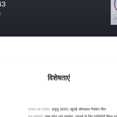
43
त
विशेषताएं
उत्पाद का प्रकार:
इसुज़ु 3KR1 खुदाई ओवरहाल गैसकेट किट
मूल सामग्री:
उच्च ग्रेड धातु गास्केट, पहनने के लिए प्रतिरोधी मिश्र धा