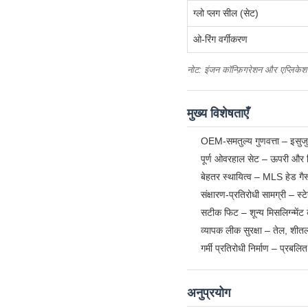
ग्लो प्लग सील (सेट)
ओ-रिंग वर्गीकरण
नोट: इंजन कॉन्फ़िगरेशन और एप्लिकेश
मुख्य विशेषताएँ
OEM-समतुल्य गुणवत्ता – इसुजु
पूर्ण ओवरहाल सेट – ऊपरी और निच
बेहतर स्थायित्व – MLS हेड ग
संक्षारण-प्रतिरोधी सामग्री – 
सटीक फिट – शून्य मिसलिग्न्में
व्यापक लीक सुरक्षा – तेल, शीत
गर्मी प्रतिरोधी निर्माण – प्रब
अनुप्रयोग