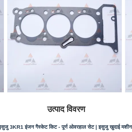
उत्पाद विवरण
ुजु 3KR1 इंजन गैस्केट किट - पूर्ण ओवरहाल सेट | इसुजु खुदाई मशीन इ