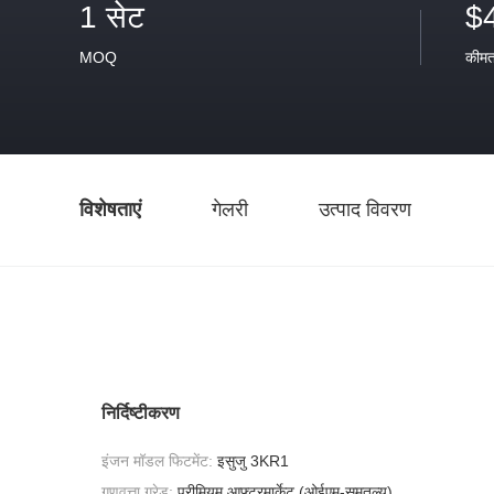
1 सेट
$
MOQ
कीम
विशेषताएं
गेलरी
उत्पाद विवरण
निर्दिष्टीकरण
इंजन मॉडल फिटमेंट:
इसुजु 3KR1
गुणवत्ता ग्रेड:
प्रीमियम आफ्टरमार्केट (ओईएम-समतुल्य)