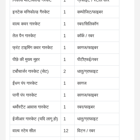
इनटेक मनिफोल्ड गैस्केट
1
कम्पोजिट/फाइबर
वाल्व कवर गास्केट
1
रबर/सिलिकॉन
तेल पैन गास्केट
1
कॉर्क / रबर
फ्रंट टाइमिंग कवर गास्केट
1
कागज/फाइबर
पीछे की मुख्य मुहर
1
पीटीएफई/रबर
टर्बोचार्जर गास्केट (सेट)
2
धातु/ग्राफाइट
ईंधन पंप गास्केट
1
कागज
पानी पंप गास्केट
1
कागज/फाइबर
थर्मोस्टैट आवास गास्केट
1
रबर/फाइबर
ईजीआर गास्केट (यदि लागू हो)
1
धातु/ग्राफाइट
होम
उत्पाद
हमारे बारे में
फैक्टरी यात्रा
वाल्व स्टेम सील
12
विटन / रबर