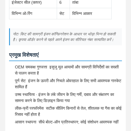
इंजेक्टर सील (कापर)
6
तांबा
विभिन्न ओ-रिंग
सेट
विभिन्न आकार
गुणवत्ता नियंत्रण
हमसे संपर्क करें
अभी चैट करें
कोमात्सु खुदाई इंजन के पुर्जे
नोटः किट की सामग्री इंजन कॉन्फ़िगरेशन के आधार पर थोड़ा भिन्न हो सकती
है। कृपया ऑर्डर करने से पहले अपने इंजन का सीरियल नंबर सत्यापित करें।
मित्सुबिशी खुदाई इंजन के पुर्जे
प्रमुख विशेषताएं
कैटरपिलर इंजन के पुर्जे
OEM समकक्ष गुणवत्ता ️ इसुजु मूल आयामों और सामग्री विनिर्देशों का सख्ती
कुबोटा इंजन पार्ट्स
से पालन करता है
पूर्ण सेट ️ इंजन के ऊपरी और निचले ओवरहाल के लिए सभी आवश्यक गास्केट
कमिंस इंजन पार्ट्स
शामिल हैं
उच्च स्थायित्व ∙ इंजन के लंबे जीवन के लिए गर्मी, दबाव और संक्षारण का
यानमार इंजन पार्ट्स
सामना करने के लिए डिज़ाइन किया गया
DOOSAN उत्खनन इंजन भागों
लीक-फ्री परफॉरमेंस ️ सटीक सीलिंग किनारों से तेल, शीतलक या गैस का कोई
रिसाव नहीं होता है
इसुजु उत्खनन इंजन भागों
आसान स्थापना ️ सीधे बोल्ट-ऑन प्रतिस्थापन; कोई संशोधन आवश्यक नहीं