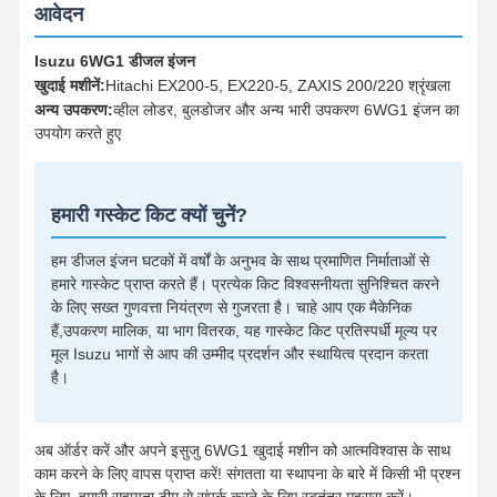
इंजन ऑयल पंप
आवेदन
इंजन कनेक्टिंग रॉड
Isuzu 6WG1 डीजल इंजन
खुदाई मशीनें:
Hitachi EX200-5, EX220-5, ZAXIS 200/220 श्रृंखला
इंजन सिलेंडर हेड
अन्य उपकरण:
व्हील लोडर, बुलडोजर और अन्य भारी उपकरण 6WG1 इंजन का
उपयोग करते हुए
इंजन पिस्टन रिंग
डीजल इंजन क्रैंकशाफ्ट
हमारी गस्केट किट क्यों चुनें?
डीजल इंजन कैंषफ़्ट
हम डीजल इंजन घटकों में वर्षों के अनुभव के साथ प्रमाणित निर्माताओं से
इंजन टर्बोचार्जर
हमारे गास्केट प्राप्त करते हैं। प्रत्येक किट विश्वसनीयता सुनिश्चित करने
के लिए सख्त गुणवत्ता नियंत्रण से गुजरता है। चाहे आप एक मैकेनिक
अन्य ब्रांड गैस्केट किट
हैं,उपकरण मालिक, या भाग वितरक, यह गास्केट किट प्रतिस्पर्धी मूल्य पर
मूल Isuzu भागों से आप की उम्मीद प्रदर्शन और स्थायित्व प्रदान करता
है।
अब ऑर्डर करें और अपने इसुजु 6WG1 खुदाई मशीन को आत्मविश्वास के साथ
काम करने के लिए वापस प्राप्त करें! संगतता या स्थापना के बारे में किसी भी प्रश्न
के लिए, हमारी सहायता टीम से संपर्क करने के लिए स्वतंत्र महसूस करें।