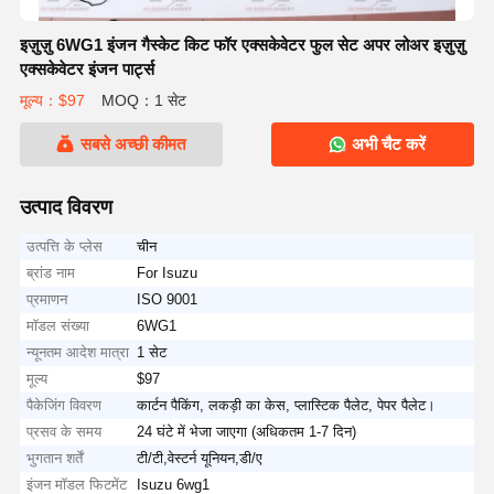
इज़ुज़ु 6WG1 इंजन गैस्केट किट फॉर एक्सकेवेटर फुल सेट अपर लोअर इज़ुज़ु
एक्सकेवेटर इंजन पार्ट्स
मूल्य：$97
MOQ：1 सेट
सबसे अच्छी कीमत
अभी चैट करें
उत्पाद विवरण
उत्पत्ति के प्लेस
चीन
ब्रांड नाम
For Isuzu
प्रमाणन
ISO 9001
मॉडल संख्या
6WG1
न्यूनतम आदेश मात्रा
1 सेट
मूल्य
$97
पैकेजिंग विवरण
कार्टन पैकिंग, लकड़ी का केस, प्लास्टिक पैलेट, पेपर पैलेट।
प्रसव के समय
24 घंटे में भेजा जाएगा (अधिकतम 1-7 दिन)
भुगतान शर्तें
टी/टी,वेस्टर्न यूनियन,डी/ए
इंजन मॉडल फिटमेंट
Isuzu 6wg1