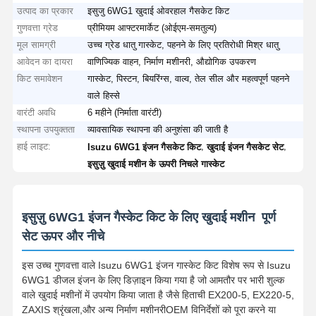
उत्पाद का प्रकार
इसुजु 6WG1 खुदाई ओवरहाल गैसकेट किट
गुणवत्ता ग्रेड
प्रीमियम आफ्टरमार्केट (ओईएम-समतुल्य)
मूल सामग्री
उच्च ग्रेड धातु गास्केट, पहनने के लिए प्रतिरोधी मिश्र धातु
आवेदन का दायरा
वाणिज्यिक वाहन, निर्माण मशीनरी, औद्योगिक उपकरण
किट समावेशन
गास्केट, पिस्टन, बियरिंग्स, वाल्व, तेल सील और महत्वपूर्ण पहनने
वाले हिस्से
वारंटी अवधि
6 महीने (निर्माता वारंटी)
स्थापना उपयुक्तता
व्यावसायिक स्थापना की अनुशंसा की जाती है
हाई लाइट:
,
,
Isuzu 6WG1 इंजन गैसकेट किट
खुदाई इंजन गैसकेट सेट
इसुज़ु खुदाई मशीन के ऊपरी निचले गास्केट
इसुज़ु 6WG1 इंजन गैस्केट किट के लिए खुदाई मशीन ️ पूर्ण
सेट ऊपर और नीचे
इस उच्च गुणवत्ता वाले Isuzu 6WG1 इंजन गास्केट किट विशेष रूप से Isuzu
6WG1 डीजल इंजन के लिए डिज़ाइन किया गया है जो आमतौर पर भारी शुल्क
वाले खुदाई मशीनों में उपयोग किया जाता है जैसे हिताची EX200-5, EX220-5,
ZAXIS श्रृंखला,और अन्य निर्माण मशीनरीOEM विनिर्देशों को पूरा करने या